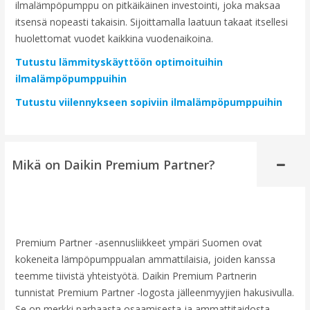
ilmalämpöpumppu on pitkäikäinen investointi, joka maksaa
itsensä nopeasti takaisin. Sijoittamalla laatuun takaat itsellesi
huolettomat vuodet kaikkina vuodenaikoina.
Tutustu lämmityskäyttöön optimoituihin
ilmalämpöpumppuihin
Tutustu viilennykseen sopiviin ilmalämpöpumppuihin
Mikä on Daikin Premium Partner?
Premium Partner -asennusliikkeet ympäri Suomen ovat
kokeneita lämpöpumppualan ammattilaisia, joiden kanssa
teemme tiivistä yhteistyötä. Daikin Premium Partnerin
tunnistat Premium Partner -logosta jälleenmyyjien hakusivulla.
Se on merkki parhaasta osaamisesta ja ammattitaidosta