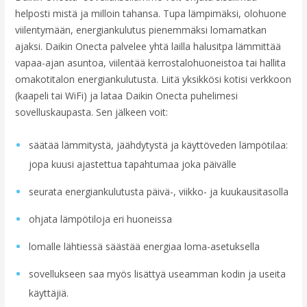
helposti mistä ja milloin tahansa. Tupa lämpimäksi, olohuone
viilentymään, energiankulutus pienemmäksi lomamatkan
ajaksi. Daikin Onecta palvelee yhtä lailla halusitpa lämmittää
vapaa-ajan asuntoa, viilentää kerrostalohuoneistoa tai hallita
omakotitalon energiankulutusta. Liitä yksikkösi kotisi verkkoon
(kaapeli tai WiFi) ja lataa Daikin Onecta puhelimesi
sovelluskaupasta. Sen jälkeen voit:
säätää lämmitystä, jäähdytystä ja käyttöveden lämpötilaa:
jopa kuusi ajastettua tapahtumaa joka päivälle
seurata energiankulutusta päivä-, viikko- ja kuukausitasolla
ohjata lämpötiloja eri huoneissa
lomalle lähtiessä säästää energiaa loma-asetuksella
sovellukseen saa myös lisättyä useamman kodin ja useita
käyttäjiä.