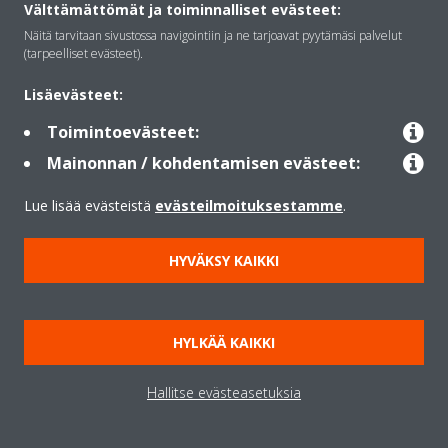
Välttämättömät ja toiminnalliset evästeet:
Daikin-lämpöpumppullesi,
ota yhteyttä
Näitä tarvitaan sivustossa navigointiin ja ne tarjoavat pyytämäsi palvelut
(tarpeelliset evästeet).
valtuutettuun jälleenmyyjään
Lisäevästeet:
Toimintoevästeet:
Mistä on turvallisinta ostaa
Mainonnan / kohdentamisen evästeet:
lämpöpumppu?
Lue lisää evästeistä
evästeilmoituksestamme
.
Lähimmän valtuutetun Daikin-lämpöpumppujen edustajan
HYVÄKSY KAIKKI
löydät helposti
täältä
. Jälleenmyyjämme huolehtivat myös
lämpöpumpun asiantuntevasta asennuksesta.
HYLKÄÄ KAIKKI
Voiko lämpöpumppua käyttää
Hallitse evästeasetuksia
jäähdytykseen?