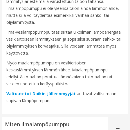
lämmitysjärjestelmällä varustettuun taloon tahansa.
Ilmalämpöpumppu ei ole yleensä talon ainoa lämmönlähde,
mutta sillä voi täydentää esimerkiksi vanhaa sähkö- tai
öljylämmitystä.
Ilma-vesilämpöpumppu taas siirtää ulkoilman lämpöenergiaa
vesikiertoiseen lämmitykseen ja sopii siksi suoraan sähkö- tai
öljylämmityksen korvaajaksi. Sillä voidaan lämmittää myös
käyttövettä.
Myös maalämpöpumppu on vesikiertoisen
keskuslämmityksen lämmönlähde. Maalämpöpumppu
edellyttää maahan porattua lämpökaivoa tai maahan tai
veteen upotettua keräysputkistoa.
Valtuutetut Daikin-jälleenmyyjät
auttavat valitsemaan
sopivan lämpöpumpun.
Miten ilmalämpöpumppu