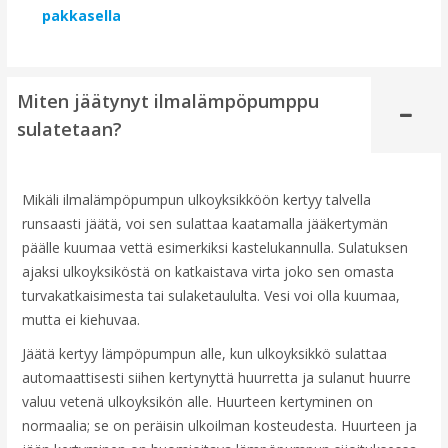
pakkasella
Miten jäätynyt ilmalämpöpumppu
sulatetaan?
Mikäli ilmalämpöpumpun ulkoyksikköön kertyy talvella
runsaasti jäätä, voi sen sulattaa kaatamalla jääkertymän
päälle kuumaa vettä esimerkiksi kastelukannulla. Sulatuksen
ajaksi ulkoyksiköstä on katkaistava virta joko sen omasta
turvakatkaisimesta tai sulaketaululta. Vesi voi olla kuumaa,
mutta ei kiehuvaa.
Jäätä kertyy lämpöpumpun alle, kun ulkoyksikkö sulattaa
automaattisesti siihen kertynyttä huurretta ja sulanut huurre
valuu vetenä ulkoyksikön alle. Huurteen kertyminen on
normaalia; se on peräisin ulkoilman kosteudesta. Huurteen ja