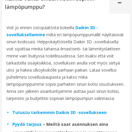
lämpöpumppu?
Voit jo ennen ostopäätöstä kokeilla
Daikin 3D -
sovelluksellamme
miltä eri lämpöpumppumallit näyttäisivät
sinun kodissasi. Helppokäyttöisellä Daikin 3D -sovelluksella
voit sijoittaa minkä tahansa ilmastointi- tai lämmityslaitteen
minne vain lisätyssä todellisuudessa. Sen lisäksi että voit
tarkastella sisäyksikköä, sovelluksen avulla voit myös siirtyä
ulos ja hakea ulkoyksikölle parhaan paikan. Lataa sovellus
puhelimesi sovelluskaupasta ja katso mikä
lämpöpumppumme sopisi parhaiten sinun kotisi sisustukseen.
Anna sen jälkeen asiantuntijamme auttaa juuri sinun kotiisi,
tarpeisiisi ja budjettiisi sopivan lämpöpumpun valinnassa.
Tutustu tarkemmin Daikin 3D -sovellukseen
Pyydä tarjous
– Meiltä saat asennuksen aina