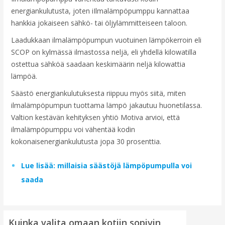
energiankulutusta, joten iIlmalämpöpumppu kannattaa
hankkia jokaiseen sähkö- tai öljylämmitteiseen taloon.
Laadukkaan ilmalämpöpumpun vuotuinen lämpökerroin eli
SCOP on kylmässä ilmastossa neljä, eli yhdellä kilowatilla
ostettua sähköä saadaan keskimäärin neljä kilowattia
lämpöä.
Säästö energiankulutuksesta riippuu myös siitä, miten
ilmalämpöpumpun tuottama lämpö jakautuu huonetilassa.
Valtion kestävän kehityksen yhtiö Motiva arvioi, että
ilmalämpöpumppu voi vähentää kodin
kokonaisenergiankulutusta jopa 30 prosenttia.
Lue lisää: millaisia säästöjä lämpöpumpulla voi
saada
Kuinka valita omaan kotiin sopivin