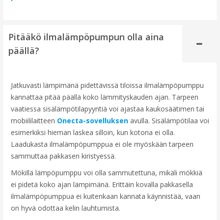
Pitääkö ilmalämpöpumpun olla aina
päällä?
Jatkuvasti lämpimänä pidettävissä tiloissa ilmalämpöpumppu
kannattaa pitää päällä koko lämmityskauden ajan. Tarpeen
vaatiessa sisälämpötilapyyntiä voi ajastaa kaukosäätimen tai
mobiililaitteen
Onecta-sovelluksen
avulla. Sisälämpötilaa voi
esimerkiksi hieman laskea silloin, kun kotona ei olla.
Laadukasta ilmalämpöpumppua ei ole myöskään tarpeen
sammuttaa pakkasen kiristyessä.
Mökillä lämpöpumppu voi olla sammutettuna, mikäli mökkiä
ei pidetä koko ajan lämpimänä. Erittäin kovalla pakkasella
ilmalämpöpumppua ei kuitenkaan kannata käynnistää, vaan
on hyvä odottaa kelin lauhtumista.