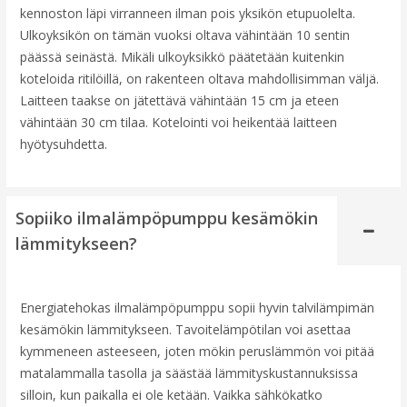
kennoston läpi virranneen ilman pois yksikön etupuolelta.
Ulkoyksikön on tämän vuoksi oltava vähintään 10 sentin
päässä seinästä. Mikäli ulkoyksikkö päätetään kuitenkin
koteloida ritilöillä, on rakenteen oltava mahdollisimman väljä.
Laitteen taakse on jätettävä vähintään 15 cm ja eteen
vähintään 30 cm tilaa. Kotelointi voi heikentää laitteen
hyötysuhdetta.
Sopiiko ilmalämpöpumppu kesämökin
lämmitykseen?
Energiatehokas ilmalämpöpumppu sopii hyvin talvilämpimän
kesämökin lämmitykseen. Tavoitelämpötilan voi asettaa
kymmeneen asteeseen, joten mökin peruslämmön voi pitää
matalammalla tasolla ja säästää lämmityskustannuksissa
silloin, kun paikalla ei ole ketään. Vaikka sähkökatko