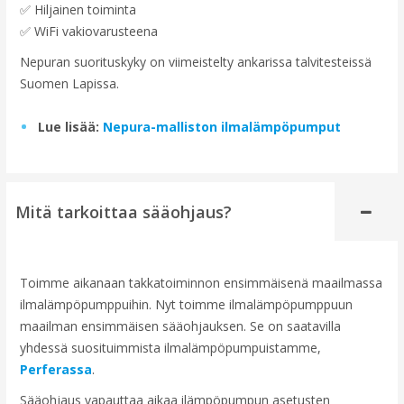
✅ Hiljainen toiminta
✅ WiFi vakiovarusteena
Nepuran suorituskyky on viimeistelty ankarissa talvitesteissä
Suomen Lapissa.
Lue lisää:
Nepura-malliston ilmalämpöpumput
Mitä tarkoittaa sääohjaus?
Toimme aikanaan takkatoiminnon ensimmäisenä maailmassa
ilmalämpöpumppuihin. Nyt toimme ilmalämpöpumppuun
maailman ensimmäisen sääohjauksen. Se on saatavilla
yhdessä suosituimmista ilmalämpöpumpuistamme,
Perferassa
.
Sääohjaus vapauttaa aikaa ilämpöpumpun asetusten