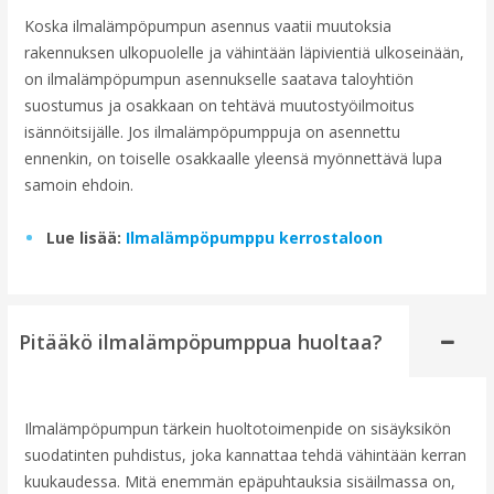
Koska ilmalämpöpumpun asennus vaatii muutoksia
rakennuksen ulkopuolelle ja vähintään läpivientiä ulkoseinään,
on ilmalämpöpumpun asennukselle saatava taloyhtiön
suostumus ja osakkaan on tehtävä muutostyöilmoitus
isännöitsijälle. Jos ilmalämpöpumppuja on asennettu
ennenkin, on toiselle osakkaalle yleensä myönnettävä lupa
samoin ehdoin.
Lue lisää:
Ilmalämpöpumppu kerrostaloon
Pitääkö ilmalämpöpumppua huoltaa?
Ilmalämpöpumpun tärkein huoltotoimenpide on sisäyksikön
suodatinten puhdistus, joka kannattaa tehdä vähintään kerran
kuukaudessa. Mitä enemmän epäpuhtauksia sisäilmassa on,