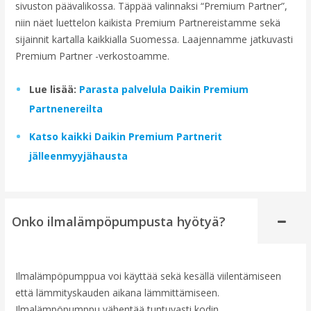
sivuston päävalikossa. Täppää valinnaksi “Premium Partner”,
niin näet luettelon kaikista Premium Partnereistamme sekä
sijainnit kartalla kaikkialla Suomessa. Laajennamme jatkuvasti
Premium Partner -verkostoamme.
Lue lisää:
Parasta palvelula Daikin Premium
Partnenereilta
Katso kaikki Daikin Premium Partnerit
jälleenmyyjähausta
Onko ilmalämpöpumpusta hyötyä?
Ilmalämpöpumppua voi käyttää sekä kesällä viilentämiseen
että lämmityskauden aikana lämmittämiseen.
Ilmalämpöpumppu vähentää tuntuvasti kodin