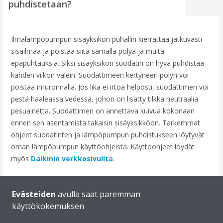
puhdistetaan?
Ilmalämpöpumpun sisäyksikön puhallin kierrättää jatkuvasti
sisäilmaa ja poistaa siitä samalla pölyä ja muita
epäpuhtauksia. Siksi sisäyksikön suodatin on hyvä puhdistaa
kahden viikon välein. Suodattimeen kertyneen pölyn voi
poistaa imuroimalla. Jos lika ei irtoa helposti, suodattimen voi
pestä haaleassa vedessä, johon on lisätty tilkka neutraalia
pesuainetta. Suodattimen on annettava kuivua kokonaan
ennen sen asentamista takaisin sisäyksikköön. Tarkemmat
ohjeet suodatinten ja lämpöpumpun puhdistukseen löytyvät
oman lämpöpumpun käyttöohjeista. Käyttöohjeet löydät
myös
Daikinin verkkosivuilta
.
Lue lisää:
Ilmalämpöpumpun huolto ja puhdistus
Evästeiden
avulla saat paremman
Katso käyttöohjeet
käyttökokemuksen
Mikäli tarvitset perusteellisempaa tarkistusta