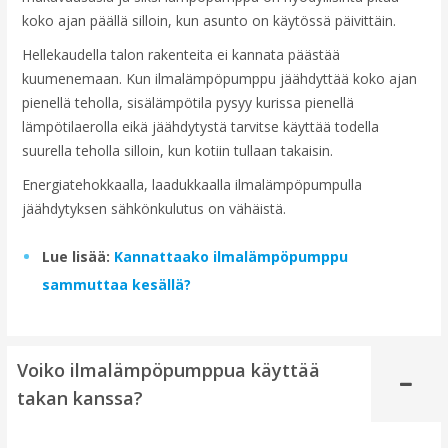
koko ajan päällä silloin, kun asunto on käytössä päivittäin.
Hellekaudella talon rakenteita ei kannata päästää
kuumenemaan. Kun ilmalämpöpumppu jäähdyttää koko ajan
pienellä teholla, sisälämpötila pysyy kurissa pienellä
lämpötilaerolla eikä jäähdytystä tarvitse käyttää todella
suurella teholla silloin, kun kotiin tullaan takaisin.
Energiatehokkaalla, laadukkaalla ilmalämpöpumpulla
jäähdytyksen sähkönkulutus on vähäistä.
Lue lisää:
Kannattaako ilmalämpöpumppu
sammuttaa kesällä?
Voiko ilmalämpöpumppua käyttää
takan kanssa?