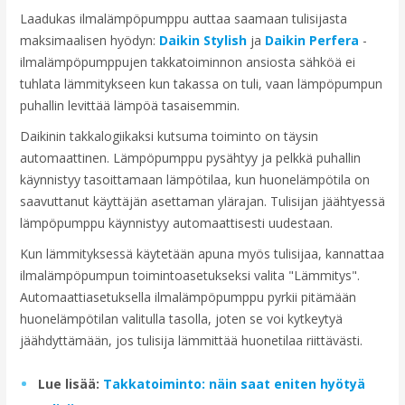
Laadukas ilmalämpöpumppu auttaa saamaan tulisijasta
maksimaalisen hyödyn:
Daikin Stylish
ja
Daikin Perfera
-
ilmalämpöpumppujen takkatoiminnon ansiosta sähköä ei
tuhlata lämmitykseen kun takassa on tuli, vaan lämpöpumpun
puhallin levittää lämpöä tasaisemmin.
Daikinin takkalogiikaksi kutsuma toiminto on täysin
automaattinen. Lämpöpumppu pysähtyy ja pelkkä puhallin
käynnistyy tasoittamaan lämpötilaa, kun huonelämpötila on
saavuttanut käyttäjän asettaman ylärajan. Tulisijan jäähtyessä
lämpöpumppu käynnistyy automaattisesti uudestaan.
Kun lämmityksessä käytetään apuna myös tulisijaa, kannattaa
ilmalämpöpumpun toimintoasetukseksi valita "Lämmitys".
Automaattiasetuksella ilmalämpöpumppu pyrkii pitämään
huonelämpötilan valitulla tasolla, joten se voi kytkeytyä
jäähdyttämään, jos tulisija lämmittää huonetilaa riittävästi.
Lue lisää:
Takkatoiminto: näin saat eniten hyötyä