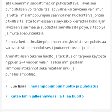
sitä useammin suodattimet on puhdistettava. Tavallisen
puhdistuksen voi tehdä itse, apuvälineiksi tarvitaan vain imuri
ja vettä. Ilmalämpöpumpun säännöllinen huollontarve johtuu
pitkälti siitä, että toimiessaan sisäyksikkö kierrättää koko ajan
lävitseen sisäilmaa ja suodattaa samalla siitä pölyä, siitepölyä
ja muita epäpuhtauksia.
Samalla kertaa ilmalämpöpumpun ulkoyksiköstä voi puhdistaa
varovasti siihen mahdollisesti joutuneet roskat ja lehdet.
Ammattilaisen tekemä huolto ja tarkistus on tarpeen käytöstä
riippuen 2–4 vuoden välein. Tällöin mm. pestään
lämmönsiirtokennot sekä mitataan imu- ja
puhalluslämpötilat.
Lue lisää:
Ilmalämpöpumpun huolto ja puhdistus
Katso lähin jälleenmyyjäsi ja tilaa huolto