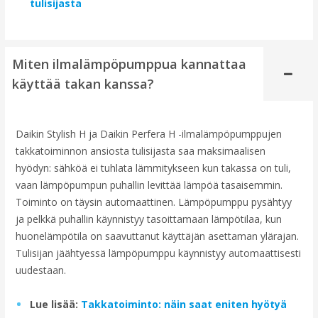
tulisijasta
Miten ilmalämpöpumppua kannattaa
käyttää takan kanssa?
Daikin Stylish H ja Daikin Perfera H -ilmalämpöpumppujen
takkatoiminnon ansiosta tulisijasta saa maksimaalisen
hyödyn: sähköä ei tuhlata lämmitykseen kun takassa on tuli,
vaan lämpöpumpun puhallin levittää lämpöä tasaisemmin.
Toiminto on täysin automaattinen. Lämpöpumppu pysähtyy
ja pelkkä puhallin käynnistyy tasoittamaan lämpötilaa, kun
huonelämpötila on saavuttanut käyttäjän asettaman ylärajan.
Tulisijan jäähtyessä lämpöpumppu käynnistyy automaattisesti
uudestaan.
Lue lisää:
Takkatoiminto: näin saat eniten hyötyä