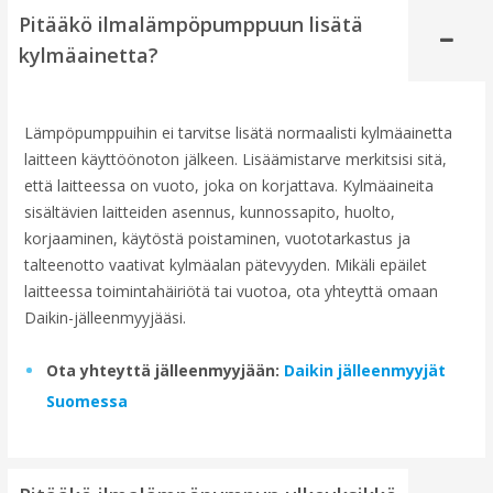
Pitääkö ilmalämpöpumppuun lisätä
kylmäainetta?
Lämpöpumppuihin ei tarvitse lisätä normaalisti kylmäainetta
laitteen käyttöönoton jälkeen. Lisäämistarve merkitsisi sitä,
että laitteessa on vuoto, joka on korjattava. Kylmäaineita
sisältävien laitteiden asennus, kunnossapito, huolto,
korjaaminen, käytöstä poistaminen, vuototarkastus ja
talteenotto vaativat kylmäalan pätevyyden. Mikäli epäilet
laitteessa toimintahäiriötä tai vuotoa, ota yhteyttä omaan
Daikin-jälleenmyyjääsi.
Ota yhteyttä jälleenmyyjään:
Daikin jälleenmyyjät
Suomessa