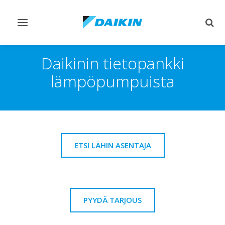
Vaihda
Vaih
navigointi
haku
Daikinin tietopankki
lämpöpumpuista
ETSI LÄHIN ASENTAJA
PYYDÄ TARJOUS