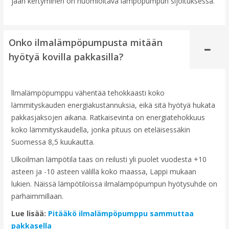
jään kertyminen on huomioitava lämpöpumpun sijoituksessa.
Onko ilmalämpöpumpusta mitään
hyötyä kovilla pakkasilla?
llmalämpöpumppu vähentää tehokkaasti koko
lämmityskauden energiakustannuksia, eikä sitä hyötyä hukata
pakkasjaksojen aikana. Ratkaisevinta on energiatehokkuus
koko lämmityskaudella, jonka pituus on eteläisessäkin
Suomessa 8,5 kuukautta.
Ulkoilman lämpötila taas on reilusti yli puolet vuodesta +10
asteen ja -10 asteen välillä koko maassa, Lappi mukaan
lukien. Näissä lämpötiloissa ilmalämpöpumpun hyötysuhde on
parhaimmillaan.
Lue lisää:
Pitääkö ilmalämpöpumppu sammuttaa
pakkasella