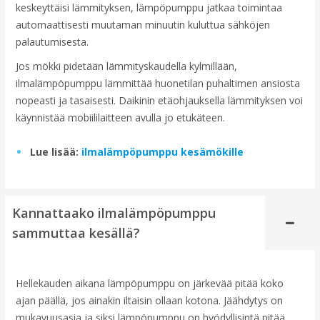
keskeyttäisi lämmityksen, lämpöpumppu jatkaa toimintaa
automaattisesti muutaman minuutin kuluttua sähköjen
palautumisesta.
Jos mökki pidetään lämmityskaudella kylmillään,
ilmalämpöpumppu lämmittää huonetilan puhaltimen ansiosta
nopeasti ja tasaisesti. Daikinin etäohjauksella lämmityksen voi
käynnistää mobiililaitteen avulla jo etukäteen.
Lue lisää:
ilmalämpöpumppu kesämökille
Kannattaako ilmalämpöpumppu
sammuttaa kesällä?
Hellekauden aikana lämpöpumppu on järkevää pitää koko
ajan päällä, jos ainakin iltaisin ollaan kotona. Jäähdytys on
mukavuusasia ja siksi lämpöpumppu on hyödyllisintä pitää