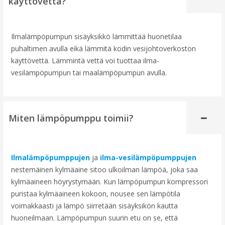
käyttövettä?
Ilmalämpöpumpun sisäyksikkö lämmittää huonetilaa
puhaltimen avulla eikä lämmitä kodin vesijohtoverkoston
käyttövettä. Lämmintä vettä voi tuottaa ilma-
vesilämpöpumpun tai maalämpöpumpun avulla.
Miten lämpöpumppu toimii?
Ilmalämpöpumppujen
ja
ilma-vesilämpöpumppujen
nestemäinen kylmäaine sitoo ulkoilman lämpöä, joka saa
kylmäaineen höyrystymään. Kun lämpöpumpun kompressori
puristaa kylmäaineen kokoon, nousee sen lämpötila
voimakkaasti ja lämpö siirretään sisäyksikön kautta
huoneilmaan. Lämpöpumpun suurin etu on se, että