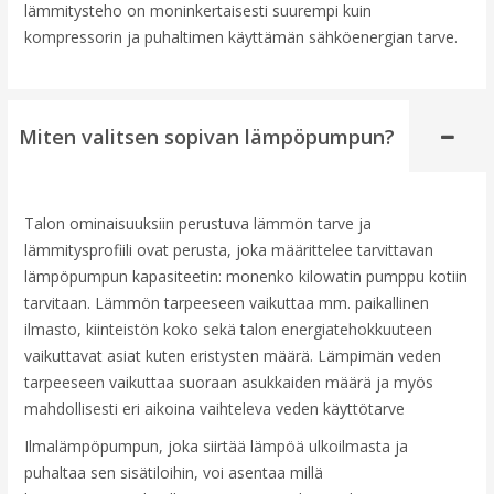
lämmitysteho on moninkertaisesti suurempi kuin
kompressorin ja puhaltimen käyttämän sähköenergian tarve.
Miten valitsen sopivan lämpöpumpun?
Talon ominaisuuksiin perustuva lämmön tarve ja
lämmitysprofiili ovat perusta, joka määrittelee tarvittavan
lämpöpumpun kapasiteetin: monenko kilowatin pumppu kotiin
tarvitaan. Lämmön tarpeeseen vaikuttaa mm. paikallinen
ilmasto, kiinteistön koko sekä talon energiatehokkuuteen
vaikuttavat asiat kuten eristysten määrä. Lämpimän veden
tarpeeseen vaikuttaa suoraan asukkaiden määrä ja myös
mahdollisesti eri aikoina vaihteleva veden käyttötarve
Ilmalämpöpumpun, joka siirtää lämpöä ulkoilmasta ja
puhaltaa sen sisätiloihin, voi asentaa millä