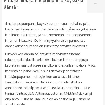
Pitääkö ilmalämpöpumpun ulkoyksikkö
ääntä?
Ilmalämpöpumpun ulkoyksikössä on suuri puhallin, joka
kierrättää ilmaa lämmönsiirtokennon läpi. Ääntä syntyy aina,
kun ilmaa liikutellaan, ja sitä enemmän, mitä nopeammin
ilman on liikuttava. Daikinin nykyaikaisissa pumpuissa
äänenvaimennukseen on kiinnitetty erityistä huomiota.
Ulkoyksikön äänillä on erityistä merkitystä tiheään
rakennetuilla alueilla sekä kesällä, kun lämpöpumppuja
käytetään jäähdytykseen ja ulkona oleskellaan paljon. Myös
kerrostalon parvekkeelle sijoitettavan jäähdyttävän
ilmalämpöpumpun ulkoyksikön on oltava hiljainen.
Laadukkaan Daikin-ilmalämpöpumpun ulkoyksikön
äänenpaine on hiljaisella asetuksella 43 desibeliä, joka ei
tunnu häiritsevältä. Valtioneuvoston määrittämä tiukempi
ohjearvo uusilla asuinalueilla on 45 desibeliä ja vanhoilla
alueilla 50 dB.