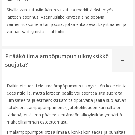
Sisälle kantautuviin ääniin vaikuttaa merkittävästi myös
laitteen asennus. Asennusliike käyttää aina sopivia
vaimennuskumeja tai -jousia, jotka ehkäisevät käyntiäänen ja
värinän välittymistä sisätiloihin.
Pitääkö ilmalämpöpumpun ulkoyksikkö
suojata?
Daikin ei suosittele ilmalämpöpumpun ulkoyksikön kotelointia
edes ritilöillä, mutta laitteen päälle voi asentaa sitä suoralta
lumisateelta ja esimerkiksi katolta tippuvalta jäältä suojaavan
katoksen. Lämpöpumpun energiatehokkuuden kannalta on
tärkeää, että ilma pääsee kiertämään ulkoyksikön ympärillä
mahdollisimman esteettömästi.
Ilmalämpöpumppu ottaa ilmaa ulkoyksikön takaa ja puhaltaa