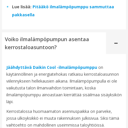
Lue lisää:
Pitääkö ilmalämpöpumppu sammuttaa
pakkasella
Voiko ilmalämpöpumpun asentaa
kerrostaloasuntoon?
Jäähdyttävä Daikin Cool -ilmalämpöpumppu
on
käytännöllinen ja energiatehokas ratkaisu kerrostaloasunnon
viilennykseen hellekausien aikana. Ilmalämpöpumpulla ei ole
vaikutusta talon ilmanvaihdon toimintaan, koska
ilmalämpöpumppu ainoastaan kierrättää sisäilmaa sisäyksikön
läpi.
Kerrostalossa huomaamaton asennuspaikka on parveke,
jossa ulkoyksikkö ei muuta rakennuksen julkisivua. Siksi tämä
vaihtoehto on mahdollinen useimmissa taloyhtiöissä.