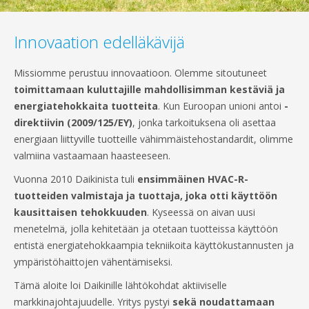
Innovaation edelläkävijä
Missiomme perustuu innovaatioon. Olemme sitoutuneet
toimittamaan kuluttajille mahdollisimman kestäviä ja
energiatehokkaita tuotteita
. Kun Euroopan unioni antoi
-
direktiivin (2009/125/EY)
, jonka tarkoituksena oli asettaa
energiaan liittyville tuotteille vähimmäistehostandardit, olimme
valmiina vastaamaan haasteeseen.
Vuonna 2010 Daikinista tuli
ensimmäinen HVAC-R-
tuotteiden valmistaja ja tuottaja, joka otti käyttöön
kausittaisen tehokkuuden
. Kyseessä on aivan uusi
menetelmä, jolla kehitetään ja otetaan tuotteissa käyttöön
entistä energiatehokkaampia tekniikoita käyttökustannusten ja
ympäristöhaittojen vähentämiseksi.
Tämä aloite loi Daikinille lähtökohdat aktiiviselle
markkinajohtajuudelle. Yritys pystyi
sekä noudattamaan