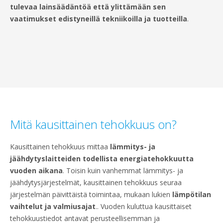
tulevaa lainsäädäntöä että ylittämään sen
vaatimukset edistyneillä tekniikoilla ja tuotteilla
.
Mitä kausittainen tehokkuus on?
Kausittainen tehokkuus mittaa
lämmitys- ja
jäähdytyslaitteiden todellista energiatehokkuutta
vuoden aikana
. Toisin kuin vanhemmat lämmitys- ja
jäähdytysjärjestelmät, kausittainen tehokkuus seuraa
järjestelmän päivittäistä toimintaa, mukaan lukien
lämpötilan
vaihtelut ja valmiusajat
.. Vuoden kuluttua kausittaiset
tehokkuustiedot antavat perusteellisemman ja