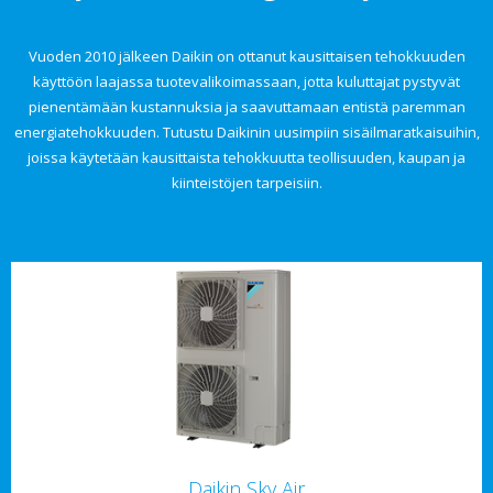
Vuoden 2010 jälkeen Daikin on ottanut kausittaisen tehokkuuden
käyttöön laajassa tuotevalikoimassaan, jotta kuluttajat pystyvät
pienentämään kustannuksia ja saavuttamaan entistä paremman
energiatehokkuuden. Tutustu Daikinin uusimpiin sisäilmaratkaisuihin,
joissa käytetään kausittaista tehokkuutta teollisuuden, kaupan ja
kiinteistöjen tarpeisiin.
Daikin Sky Air