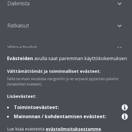
Daikinista
Ratkaisut
Yhteystiedot
Evästeiden
avulla saat paremman käyttökokemuksen
Lämpöpumput
Välttämättömät ja toiminnalliset evästeet:
Näitä tarvitaan sivustossa navigointiin ja ne tarjoavat pyytämäsi palvelut
(tarpeelliset evästeet).
Copyright © Daikin
Lisäevästeet:
Lainmukainen ilmoitus
Evästeilmoitus
Tietosuojakäytäntö
Toimintoevästeet:
Konsernin etiikka
Data Act
Mainonnan / kohdentamisen evästeet:
Lue lisää evästeistä
evästeilmoituksestamme
.