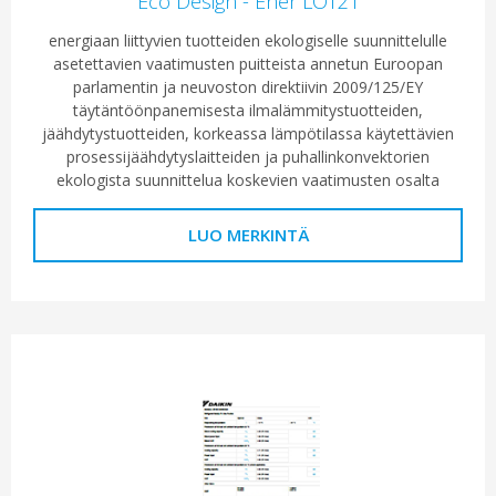
Eco Design - Ener LOT21
energiaan liittyvien tuotteiden ekologiselle suunnittelulle
asetettavien vaatimusten puitteista annetun Euroopan
parlamentin ja neuvoston direktiivin 2009/125/EY
täytäntöönpanemisesta ilmalämmitystuotteiden,
jäähdytystuotteiden, korkeassa lämpötilassa käytettävien
prosessijäähdytyslaitteiden ja puhallinkonvektorien
ekologista suunnittelua koskevien vaatimusten osalta
LUO MERKINTÄ