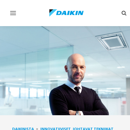
Vaihda
Vai
navigointi
ha
DAIKINISTA
INNOVATIIVISET, JOHTAVAT TEKNIIKAT