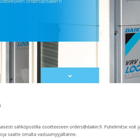
osoitteeseen orders@daikin.fi
Scroll
to
content
i
sesti sähköpostilla osoitteeseen orders@daikin.fi. Puhelimitse voit j
etoja saatte omalta vastuumyyjältänne.