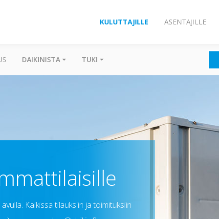
KULUTTAJILLE
ASENTAJILLE
US
DAIKINISTA
TUKI
mmattilaisille
ulla. Kaikissa tilauksiin ja toimituksiin