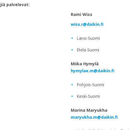
iä palvelevat:
Rami Wiss
wiss.r@daikin.fi
Länsi-Suomi
Etelä-Suomi
Miika Hymylä
hymylae.m@daikin.fi
Pohjois-Suomi
Keski-Suomi
Marina Maryukha
maryukha.m@daikin.fi