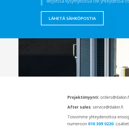
liittyvissä kysymyksissä ole yhteydessä 
LÄHETÄ SÄHKÖPOSTIA
Projektimyynti
: orders@daikin.f
After sales
: service@daikin.fi
Toivomme yhteydenottoa ensisijai
numeroon
010 309 0220
. Lisäti