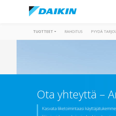
TUOTTEET
RAHOITUS
PYYDÄ TARJO
Ota yhteyttä – A
Kasvata liiketoimintaasi käyttäjätukemme av