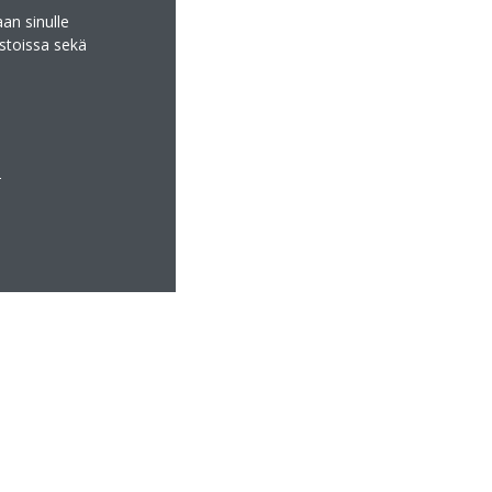
an sinulle
stoissa sekä
a