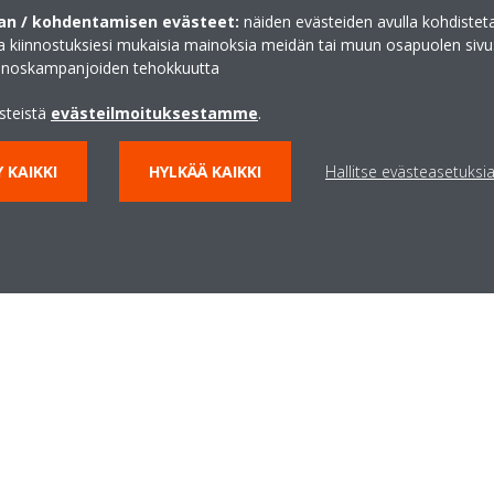
n / kohdentamisen evästeet:
näiden evästeiden avulla kohdisteta
ja kiinnostuksiesi mukaisia mainoksia meidän tai muun osapuolen sivu
 Satakunta
inoskampanjoiden tehokkuutta
ästeistä
evästeilmoituksestamme
.
 KAIKKI
HYLKÄÄ KAIKKI
Hallitse evästeasetuksi