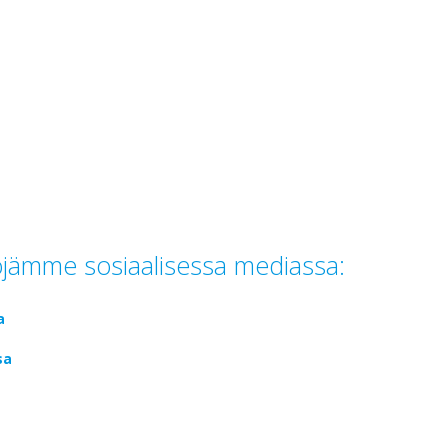
töjämme sosiaalisessa mediassa:
a
sa