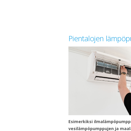
Pientalojen lämpö
Esimerkiksi ilmalämpöpumppu
vesilämpöpumppujen ja maa