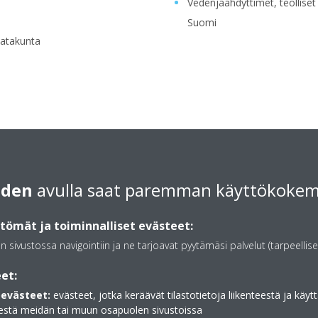
Vedenjäähdyttimet, teolliset
Suomi
Satakunta
iden
avulla saat paremman käyttökoke
ömät ja toiminnalliset evästeet:
an sivustossa navigointiin ja ne tarjoavat pyytämäsi palvelut (tarpeellise
et:
evästeet:
evästeet, jotka keräävät tilastotietoja liikenteestä ja käytt
estä meidän tai muun osapuolen sivustoissa