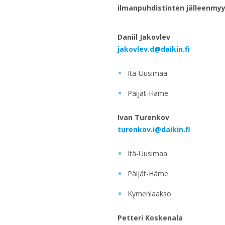
ilmanpuhdistinten jälleenmyyj
Daniil Jakovlev
jakovlev.d@daikin.fi
Itä-Uusimaa
Päijät-Häme
Ivan Turenkov
turenkov.i@daikin.fi
Itä-Uusimaa
Päijät-Häme
Kymenlaakso
Petteri Koskenala