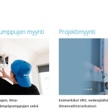
pumppujen myynti
Projektimyynti
jen, ilma-
Esimerkiksi VRV, vedenjäähd
lämpöpumppujen sekä
ilmanvaihtoratkaisut: