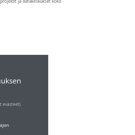
 projektit ja datakeskukset koko
muksen
t evästeet).
äjien