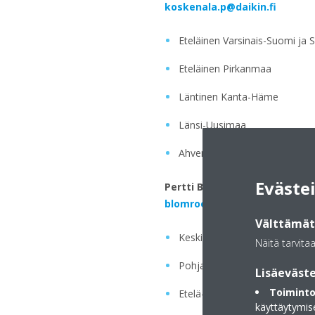
koskenala.p@daikin.fi
Eteläinen Varsinais-Suomi ja 
Eteläinen Pirkanmaa
Läntinen Kanta-Häme
Länsi-Uusimaa
Ahvenanmaa
Eväste
Pertti Blomroos
blomroos.p@daikin.fi
Välttämätt
Keski-Pohjanmaa
Näitä tarvita
Pohjanmaa
Lisäeväste
Toiminto
Etelä-Pohjanmaa
käyttäytymis