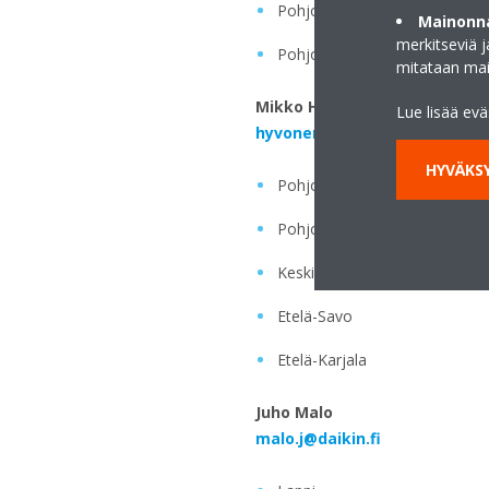
Pohjoinen Pirkanmaa
Mainonna
merkitseviä 
Pohjoinen Varsinais-Suomi ja
mitataan ma
Mikko Hyvönen
Lue lisää ev
hyvonen.m@daikin.fi
HYVÄKSY
Pohjois-Savo
Pohjois-Karjala
Keski-Suomi
Etelä-Savo
Etelä-Karjala
Juho Malo
malo.j@daikin.fi