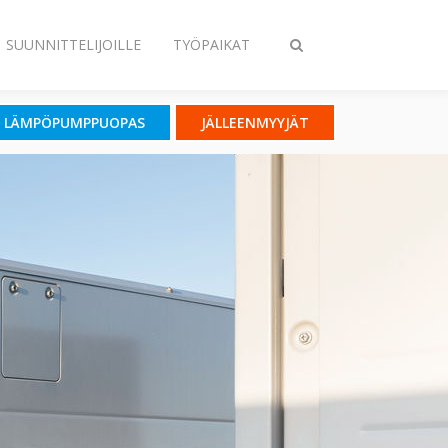
SUUNNITTELIJOILLE
TYÖPAIKAT
Vaihda
haku
LÄMPÖPUMPPUOPAS
JÄLLEENMYYJÄT