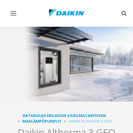
Vaihda
Vaih
navigointi
haku
RATKAISUJA ERILAISIIN SISÄILMATARPEISIIN
MAALÄMPÖPUMPUT
DAIKIN ALTHERMA 3 GEO
Daikin Altherma 3 GEO