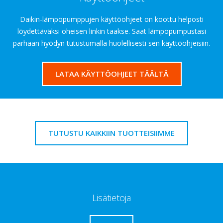
Daikin-lämpöpumppujen käyttöohjeet on koottu helposti
löydettäväksi oheisen linkin taakse. Saat lämpöpumpustasi
parhaan hyödyn tutustumalla huolellisesti sen käyttöohjeisiin.
LATAA KÄYTTÖOHJEET TÄÄLTÄ
TUTUSTU KAIKKIIN TUOTTEISIIMME
Lisätietoja