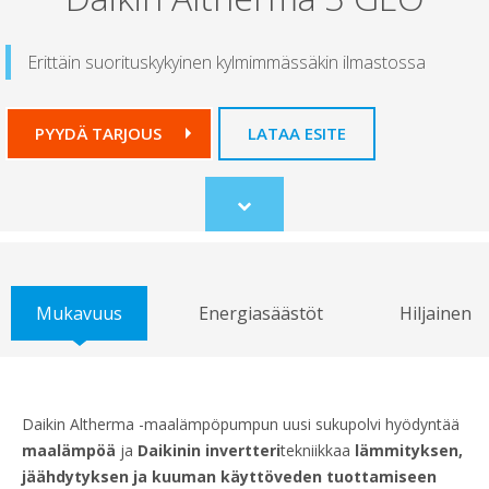
Erittäin suorituskykyinen kylmimmässäkin ilmastossa
PYYDÄ TARJOUS
LATAA ESITE
Scroll
to
content
Mukavuus
Energiasäästöt
Hiljainen
Daikin Altherma -maalämpöpumpun uusi sukupolvi hyödyntää
maalämpöä
ja
Daikinin invertteri
tekniikkaa
lämmityksen,
jäähdytyksen ja kuuman käyttöveden tuottamiseen