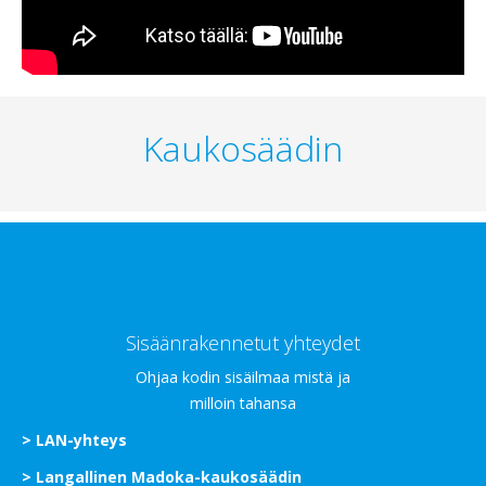
Kaukosäädin
Sisäänrakennetut yhteydet
Ohjaa kodin sisäilmaa mistä ja
milloin tahansa
> LAN-yhteys
> Langallinen Madoka-kaukosäädin