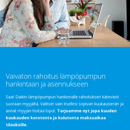
Vaivaton rahoitus lämpöpumpun
hankintaan ja asennukseen
Saat Daikin-lämpöpumpun hankinnalle rahoituksen kätevästi
suoraan myyjältä. Valitset vain itsellesi sopivan kuukausierän ja
annat myyjän hoitaa loput.
Tarjoamme nyt jopa kuuden
kuukauden korotonta ja kulutonta maksuaikaa
tilauksille.