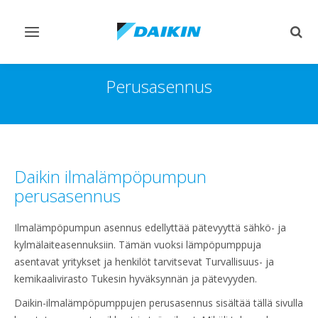
Vaihda
Vaih
navigointi
haku
Perusasennus
Daikin ilmalämpöpumpun
perusasennus
Ilmalämpöpumpun asennus edellyttää pätevyyttä sähkö- ja
kylmälaiteasennuksiin. Tämän vuoksi lämpöpumppuja
asentavat yritykset ja henkilöt tarvitsevat Turvallisuus- ja
kemikaalivirasto Tukesin hyväksynnän ja pätevyyden.
Daikin-ilmalämpöpumppujen perusasennus sisältää tällä sivulla