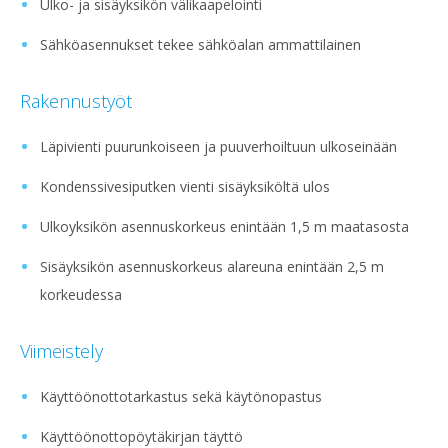
Ulko- ja sisäyksikön välikaapelointi
Sähköasennukset tekee sähköalan ammattilainen
Rakennustyöt
Läpivienti puurunkoiseen ja puuverhoiltuun ulkoseinään
Kondenssivesiputken vienti sisäyksiköltä ulos
Ulkoyksikön asennuskorkeus enintään 1,5 m maatasosta
Sisäyksikön asennuskorkeus alareuna enintään 2,5 m
korkeudessa
Viimeistely
Käyttöönottotarkastus sekä käytönopastus
Käyttöönottopöytäkirjan täyttö