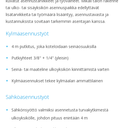
kuvatut asennustarvikkeet ja työvaiheet. Mikäli talon rakenne
tai ulko- tai sisäyksikön asennuspaikka edellyttävät
lisätarvikkeita tai työmäärä lisääntyy, asennustavasta ja
kustannuksista sovitaan tarkemmin asentajan kanssa.
Kylmäasennustyöt
4 m putkitus, joka koteloidaan seinäosuuksilla
Putkiyhteet 3/8" + 1/4" (yleisin)
Seinä- tai maateline ulkoyksikön kiinnittämistä varten
Kylmäasennukset tekee kylmäalan ammattilainen
Sähköasennustyöt
Sähkönsyöttö valmiiksi asennetusta turvakytkimestä
ulkoyksikölle, johdon pituus enintään 4 m