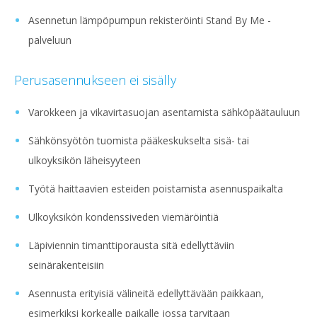
Asennetun lämpöpumpun rekisteröinti Stand By Me -
palveluun
Perusasennukseen ei sisälly
Varokkeen ja vikavirtasuojan asentamista sähköpäätauluun
Sähkönsyötön tuomista pääkeskukselta sisä- tai
ulkoyksikön läheisyyteen
Työtä haittaavien esteiden poistamista asennuspaikalta
Ulkoyksikön kondenssiveden viemäröintiä
Läpiviennin timanttiporausta sitä edellyttäviin
seinärakenteisiin
Asennusta erityisiä välineitä edellyttävään paikkaan,
esimerkiksi korkealle paikalle jossa tarvitaan