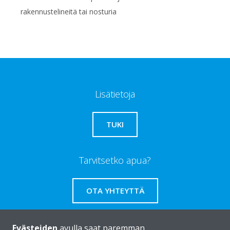
rakennustelineitä tai nosturia
Lisätietoja
TUKI
Tarvitsetko apua?
OTA YHTEYTTÄ
Evästeiden
avulla saat paremman