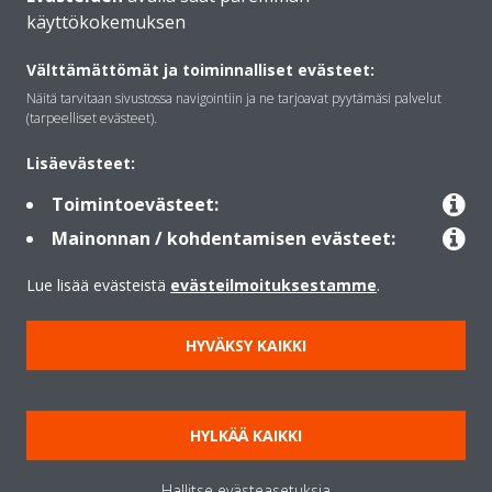
käyttökokemuksen
Daikinista
Välttämättömät ja toiminnalliset evästeet:
Näitä tarvitaan sivustossa navigointiin ja ne tarjoavat pyytämäsi palvelut
(tarpeelliset evästeet).
Ratkaisut
Lisäevästeet:
Toimintoevästeet:
Yhteystiedot
Mainonnan / kohdentamisen evästeet:
Lue lisää evästeistä
evästeilmoituksestamme
.
Lämpöpumput
HYVÄKSY KAIKKI
Copyright © Daikin
Lainmukainen ilmoitus
Evästeilmoitus
Tietosuojakäytäntö
HYLKÄÄ KAIKKI
Konsernin etiikka
Data Act
Hallitse evästeasetuksia