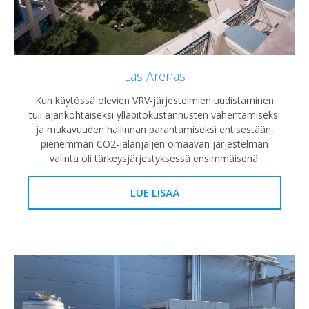
Las Arenas
Kun käytössä olevien VRV-järjestelmien uudistaminen
tuli ajankohtaiseksi ylläpitokustannusten vähentämiseksi
ja mukavuuden hallinnan parantamiseksi entisestään,
pienemmän CO2-jalanjäljen omaavan järjestelmän
valinta oli tärkeysjärjestyksessä ensimmäisenä.
LUE LISÄÄ