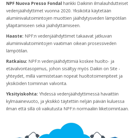
NPF Nuova Presso Fondal
hankki Daikinin ilmalauhdutteiset
vedenjäähdyttimet vuonna 2020. Yksiköitä käytetään
alumiinivalutoimintojen muottien jäähdytysveden lämpötilan
ylläpitämiseen sekä jäähdyttämiseen.
Haaste:
NPF:n vedenjäähdyttimet takaavat jatkuvan
alumiinivalutoimintojen vaatiman oikean prosessiveden
lämpötilan.
Ratkaisu:
NPF:n vedenjäähdyttimiä koskee huolto- ja
etävalvontasopimus, johon sisältyy myös Daikin on Site -
yhteydet, millä varmistetaan nopeat huoltotoimenpiteet ja
yksiköiden toiminnan valvonta.
Yksityiskohta:
Yhdessä vedenjäähdyttimessä havaittiin
kylmäainevuoto, ja yksikkö täytettiin neljän päivän kuluessa
ilman että sillä oli vaikutusta NPF:n normaaliin liiketoimintaan.