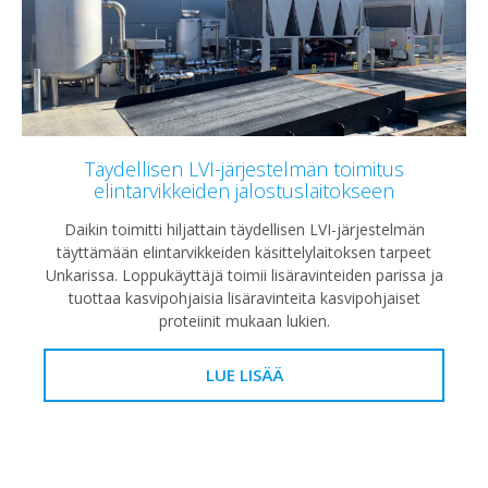
Täydellisen LVI-järjestelmän toimitus
elintarvikkeiden jalostuslaitokseen
Daikin toimitti hiljattain täydellisen LVI-järjestelmän
täyttämään elintarvikkeiden käsittelylaitoksen tarpeet
Unkarissa. Loppukäyttäjä toimii lisäravinteiden parissa ja
tuottaa kasvipohjaisia lisäravinteita kasvipohjaiset
proteiinit mukaan lukien.
LUE LISÄÄ