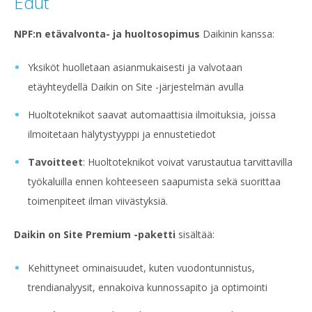
Edut
NPF:n etävalvonta- ja huoltosopimus
Daikinin kanssa:
Yksiköt huolletaan asianmukaisesti ja valvotaan
etäyhteydellä Daikin on Site -järjestelmän avulla
Huoltoteknikot saavat automaattisia ilmoituksia, joissa
ilmoitetaan hälytystyyppi ja ennustetiedot
Tavoitteet
: Huoltoteknikot voivat varustautua tarvittavilla
työkaluilla ennen kohteeseen saapumista sekä suorittaa
toimenpiteet ilman viivästyksiä.
Daikin on Site Premium -paketti
sisältää:
Kehittyneet ominaisuudet, kuten vuodontunnistus,
trendianalyysit, ennakoiva kunnossapito ja optimointi