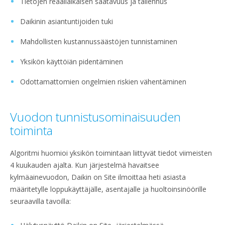
Tietojen reaaliaikaisen saatavuus ja tallennus
Daikinin asiantuntijoiden tuki
Mahdollisten kustannussäästöjen tunnistaminen
Yksikön käyttöiän pidentäminen
Odottamattomien ongelmien riskien vähentäminen
Vuodon tunnistusominaisuuden
toiminta
Algoritmi huomioi yksikön toimintaan liittyvät tiedot viimeisten
4 kuukauden ajalta. Kun järjestelmä havaitsee
kylmäainevuodon, Daikin on Site ilmoittaa heti asiasta
määritetylle loppukäyttäjälle, asentajalle ja huoltoinsinöörille
seuraavilla tavoilla: