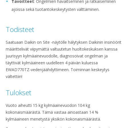
Tavoitteet
: Ongelmien havaitseminen ja ratkaiseminen
ajoissa sekä tuotantokeskeytysten välttäminen.
Todisteet
Saatuaan Daikin on Site -näytölle hälytyksen Daikinin insinöörit
määrittelivät viipymättä valtuutetun huoltokeskuksen kanssa
juurisyyn kylmäainevuodolle, diagnosoivat ongelman ja
täyttivät kylmäaineen uudelleen 4 päivän kuluessa
EWAD770TZ-vedenjäähdyttimeen. Toiminnan keskeytys
vältettiin!
Tulokset
Vuoto aiheutti 15 kg kylmäainevuodon 104 kg
kokonaismäärästä. Tämä vastaa ainoastaan 14 %
kylmäaineen menetystä yksikön kokonaismäärästä.