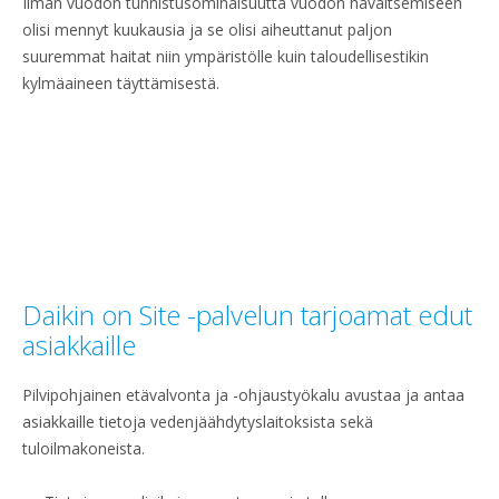
Ilman vuodon tunnistusominaisuutta vuodon havaitsemiseen
olisi mennyt kuukausia ja se olisi aiheuttanut paljon
suuremmat haitat niin ympäristölle kuin taloudellisestikin
kylmäaineen täyttämisestä.
Daikin on Site -palvelun tarjoamat edut
asiakkaille
Pilvipohjainen etävalvonta ja -ohjaustyökalu avustaa ja antaa
asiakkaille tietoja vedenjäähdytyslaitoksista sekä
tuloilmakoneista.