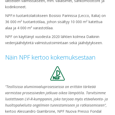
laitteiden valmistukseen, mm. valaisimet, sähkömoottorit ja
kodinkoneet.
NPF:n tuotantolaitokseen Bosisio Parinissa (Lecco, Italia) on
36 000 m² tuotantotilaa, johon sisältyy 10 000 m² katettua
alaa ja 4 000 m² varastotilaa.
NPF on käyttänyt vuodesta 2020 lähtien kolmea Daikinin
vedenjäähdytintä valmistustoimintaan sekä jäähdytykseen.
Näin NPF kertoo kokemuksestaan
”Teollisissa alumiinivaluprosesseissa on erittäin tärkeää
varmistaa prosessiveden jatkuva oikea lämpötila. Tarvitsimme
luotettavan LVI-R-kumppanin, joka tarjoaa myös etävalvonta- ja
huoltopalveluita ongelmien tunnistamiseen ja ratkaisemiseen”,
kertoo Alessandro Giambrone, NPF Nuova Presso Fondal