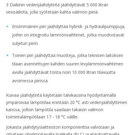
3 Daikinin vedenjäähdytintä jäähdyttävät 5 000 litran
vesisäiliötä, jolla syötetään kahta valimon piiriä.
Ensimmäinen piiri jäähdyttää hybridi- ja hydraulipumppuja,
joihin on integroitu lämmönvaihtimet, jotka muodostavat
suljetun piirin.
Toinen piiri jäähdyttää muotteja, jotka teknisen laitoksen
tilaan asennettujen kahden suuren levylämmönvaihtimen
avulla jäähdyttävät toista noin 10 000 litran tilavuutta
avoimessa piirissä.
Kuivaa jäähdytintä käytetään talvikausina hyödyntämällä
ympäröivää lämpötilaa enintään 20 °C asti vedenjäähdyttimen
kanssa, jolloin lämpötila saadaan takaisin valimon
toimintalämpötilaan 17 - 18 °C välille.
Jokaista jäähdytyslaitteiston komponenttia valvotaan ja
ohjataan ohjelmoitavalla logiikalla (PLC) ja etäohjattavalla