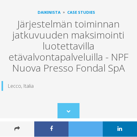
DAIKINISTA
CASE STUDIES
Järjestelmän toiminnan
jatkuvuuden maksimointi
luotettavilla
etävalvontapalveluilla - NPF
Nuova Presso Fondal SpA
Lecco, Italia
Scroll
to
content