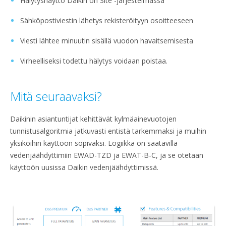
Hälytysnäyttö Daikin on Site -järjestelmässä
Sähköpostiviestin lähetys rekisteröityyn osoitteeseen
Viesti lähtee minuutin sisällä vuodon havaitsemisesta
Virheelliseksi todettu hälytys voidaan poistaa.
Mitä seuraavaksi?
Daikinin asiantuntijat kehittävät kylmäainevuotojen
tunnistusalgoritmia jatkuvasti entistä tarkemmaksi ja muihin
yksiköihin käyttöön sopivaksi. Logiikka on saatavilla
vedenjäähdyttimiin EWAD-TZD ja EWAT-B-C, ja se otetaan
käyttöön uusissa Daikin vedenjäähdyttimissä.