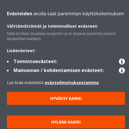
Lämpöpumput
Evästeiden
avulla saat paremman käyttökokemuksen
Välttämättömät ja toiminnalliset evästeet:
Copyright © Daikin
Näitä tarvitaan sivustossa navigointiin ja ne tarjoavat pyytämäsi palvelut
Lainmukainen ilmoitus
Evästeilmoitus
Tietosuojakäytäntö
(tarpeelliset evästeet).
Konsernin etiikka
Data Act
Lisäevästeet:
Toimintoevästeet:
Mainonnan / kohdentamisen evästeet:
Lue lisää evästeistä
evästeilmoituksestamme
.
HYVÄKSY KAIKKI
HYLKÄÄ KAIKKI