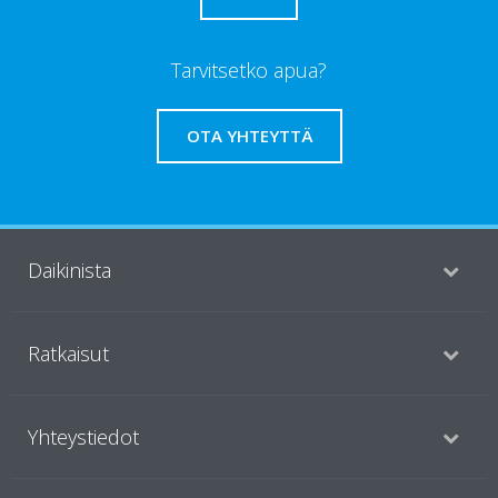
Tarvitsetko apua?
OTA YHTEYTTÄ
Daikinista
Ratkaisut
Yhteystiedot