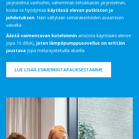
järjestelmä vanhoihin, vähemmän tehokkaisiin järjestelmiin,
koska se hyödyntää
käytössä olevan putkiston ja
johdotuksen
. Näin vältytään seinärakenteiden avaamisen
vaivalta.
Ääntä vaimentavan koteloinnin
ansiosta käyntiääni alenee
jopa 10 dB(A),
joten lämpöpumppusovellus on erittäin
joustava
jopa melurajoitetuilla alueilla.
LUE LISÄÄ ESIMERKKITAPAUKSESTAMME