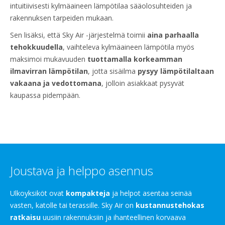
intuitiivisesti kylmäaineen lämpötilaa sääolosuhteiden ja
rakennuksen tarpeiden mukaan.
Sen lisäksi, että Sky Air -järjestelmä toimii
aina parhaalla
tehokkuudella
, vaihteleva kylmäaineen lämpötila myös
maksimoi mukavuuden
tuottamalla korkeamman
ilmavirran lämpötilan
, jotta sisäilma
pysyy lämpötilaltaan
vakaana ja vedottomana
, jolloin asiakkaat pysyvät
kaupassa pidempään.
Joustava ja helppo asennus
Ulkoyksiköt ovat
kompakteja
ja helpot asentaa seinää
vasten, katolle tai terassille. Sky Air on
kustannustehokas
ratkaisu
uusiin rakennuksiin ja ihanteellinen korvaava