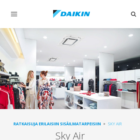
Vaihda
Vai
navigointi
ha
RATKAISUJA ERILAISIIN SISÄILMATARPEISIIN
SKY AIR
Sky Air