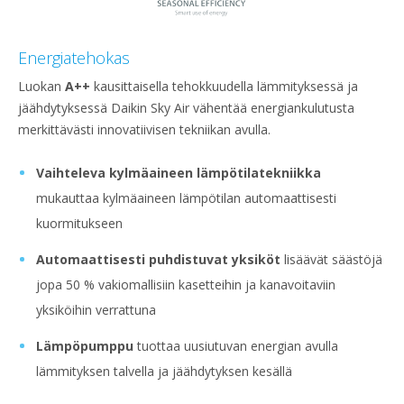
Energiatehokas
Luokan
A++
kausittaisella tehokkuudella lämmityksessä ja
jäähdytyksessä Daikin Sky Air vähentää energiankulutusta
merkittävästi innovatiivisen tekniikan avulla.
Vaihteleva kylmäaineen lämpötilatekniikka
mukauttaa kylmäaineen lämpötilan automaattisesti
kuormitukseen
Automaattisesti puhdistuvat yksiköt
lisäävät säästöjä
jopa 50 % vakiomallisiin kasetteihin ja kanavoitaviin
yksiköihin verrattuna
Lämpöpumppu
tuottaa uusiutuvan energian avulla
lämmityksen talvella ja jäähdytyksen kesällä