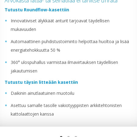
Arvokasta lattia- tai seinätilaa ei tarvitse uhrata
Tutustu Roundflow-kasettiin
Innovatiiviset älykkäät anturit tarjoavat täydellisen
mukavuuden
Automaattinen puhdistustoiminto helpottaa huoltoa ja lisää
energiatehokkuutta 50 %
360° ulospuhallus varmistaa ilmavirtauksen täydellisen
jakautumisen
Tutustu täysin litteään kasettiin
Daikinin ainutlaatuinen muotoilu
Asettuu samalle tasolle vakiotyyppisten arkkitehtonisten
kattolaattojen kanssa