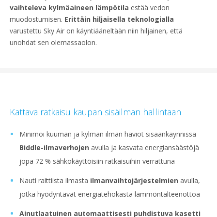
vaihteleva kylmäaineen lämpötila
estää vedon
muodostumisen.
Erittäin hiljaisella teknologialla
varustettu Sky Air on käyntiääneltään niin hiljainen, että
unohdat sen olemassaolon.
Kattava ratkaisu kaupan sisäilman hallintaan
Minimoi kuuman ja kylmän ilman häviöt sisäänkäynnissä
Biddle-ilmaverhojen
avulla ja kasvata energiansäästöjä
jopa 72 % sähkökäyttöisiin ratkaisuihin verrattuna
Nauti raittiista ilmasta
ilmanvaihtojärjestelmien
avulla,
jotka hyödyntävät energiatehokasta lämmöntalteenottoa
Ainutlaatuinen automaattisesti puhdistuva kasetti