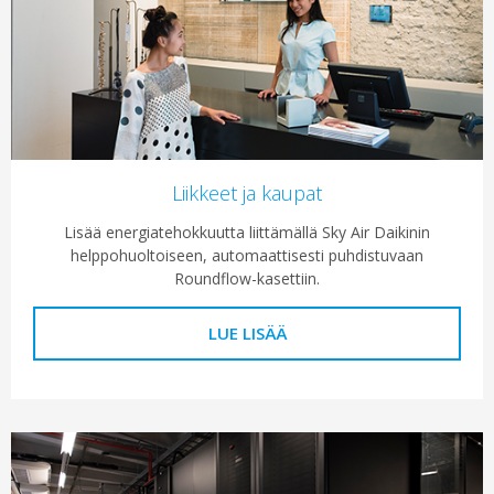
Liikkeet ja kaupat
Lisää energiatehokkuutta liittämällä Sky Air Daikinin
helppohuoltoiseen, automaattisesti puhdistuvaan
Roundflow-kasettiin.
LUE LISÄÄ