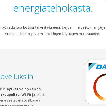
energiatehokasta.
sitkö ratkaisua
kotiisi
tai
yritykseesi
, tarjoamme valikoiman järjest
sisäolosuhteita ja varmistat tilojen käyttäjien mukavuuden.
ovelluksiin
äsin.
Kytket vain yksikön
kaapeli tai Wi-Fi)
ja lataat
tteille saatavan sovelluksen
 ajastaa lämmitystä ja