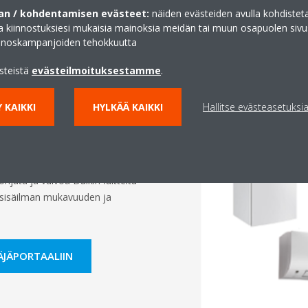
n / kohdentamisen evästeet:
näiden evästeiden avulla kohdisteta
ja kiinnostuksiesi mukaisia mainoksia meidän tai muun osapuolen sivu
inoskampanjoiden tehokkuutta
ästeistä
evästeilmoituksestamme
.
kkäät LVI-
 KAIKKI
HYLKÄÄ KAIKKI
Hallitse evästeasetuksi
 -integraatiolla
.
 ohjata ja valvoa Daikin-laitteita
a sisäilman mukavuuden ja
ÄJÄPORTAALIIN