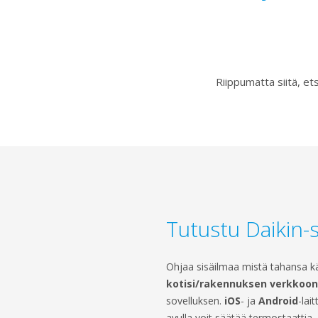
Riippumatta siitä, et
Tutustu Daikin-s
Ohjaa sisäilmaa mistä tahansa k
kotisi/rakennuksen verkkoon (
sovelluksen.
iOS
- ja
Android
-lai
avulla voit säätää termostaattia,