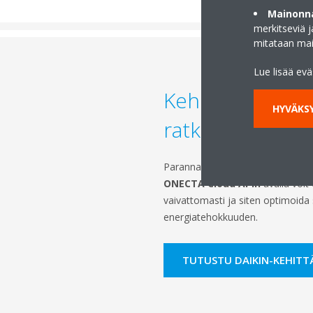
Mainonna
merkitseviä 
mitataan ma
Lue lisää ev
Kehitä omat, äly
HYVÄKSY
ratkaisut
Paranna sovelluksiasi
Daikin API
ONECTA Cloud APIn
avulla voit
vaivattomasti ja siten optimoid
energiatehokkuuden.
TUTUSTU DAIKIN-KEHITT