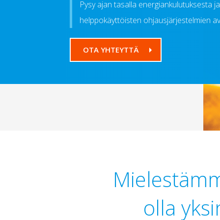
Pysy ajan tasalla energiankulutuksesta j
helppokäyttöisten ohjausjärjestelmien av
OTA YHTEYTTÄ
Mielestämme
olla yksi