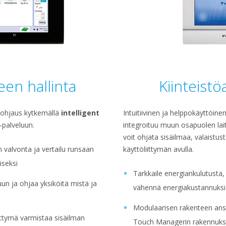
en hallinta
Kiinteist
n ohjaus kytkemällä
intelligent
Intuitiivinen ja helppokäyttöine
-palveluun.
integroituu muun osapuolen lai
voit ohjata sisäilmaa, valaistus
valvonta ja vertailu runsaan
käyttöliittymän avulla.
seksi
Tarkkaile energiankulutusta,
un ja ohjaa yksiköitä mistä ja
vähennä energiakustannuksi
Modulaarisen rakenteen ansio
iittymä varmistaa sisäilman
Touch Managerin rakennukse