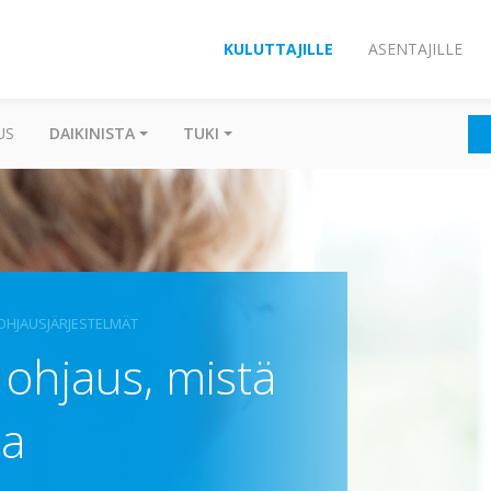
KULUTTAJILLE
ASENTAJILLE
US
DAIKINISTA
TUKI
OHJAUSJÄRJESTELMÄT
 ohjaus, mistä
sa