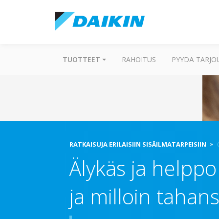
TUOTTEET
RAHOITUS
PYYDÄ TARJO
RATKAISUJA ERILAISIIN SISÄILMATARPEISIIN
Älykäs ja helppo
ja milloin tahan