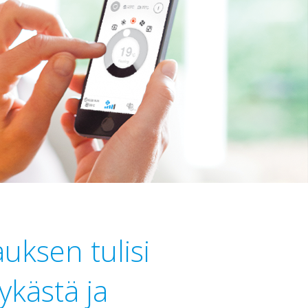
uksen tulisi
lykästä ja