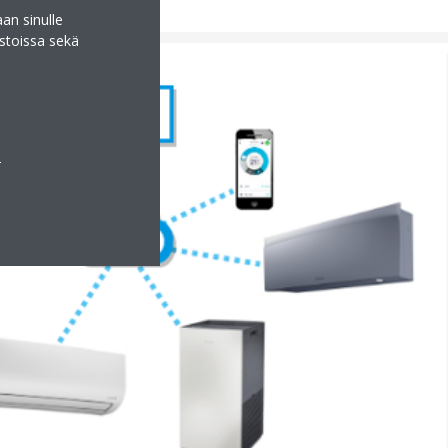
an sinulle
stoissa sekä
a