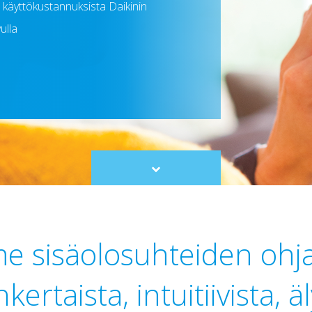
a käyttökustannuksista Daikinin
ulla
Scroll
to
content
 sisäolosuhteiden ohja
nkertaista, intuitiivista, ä