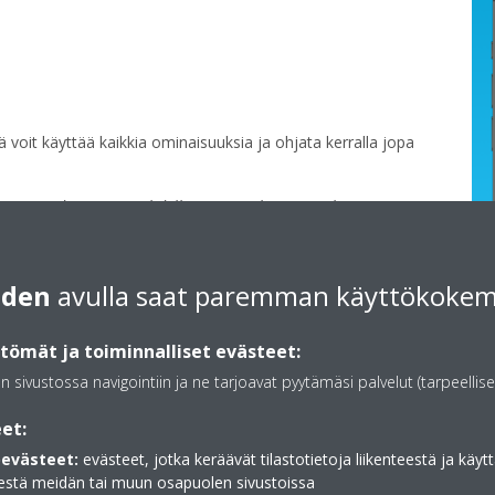
voit käyttää kaikkia ominaisuuksia ja ohjata kerralla jopa
minaisuudet voivat vaihdella riippuen käytössä olevasta
iden
avulla saat paremman käyttökoke
ömät ja toiminnalliset evästeet:
an sivustossa navigointiin ja ne tarjoavat pyytämäsi palvelut (tarpeellise
et:
evästeet:
evästeet, jotka keräävät tilastotietoja liikenteestä ja käytt
estä meidän tai muun osapuolen sivustoissa