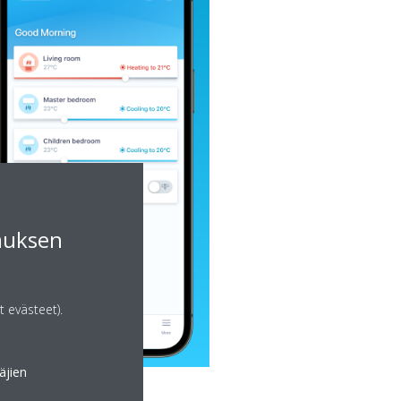
muksen
t evästeet).
äjien