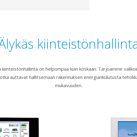
Älykäs kiinteistönhallint
a kiinteistönhallinta on helpompaa kuin koskaan. Tarjoamme valiko
 jotka auttavat hallitsemaan rakennuksen energiankulutusta tehokk
mukavuuden.