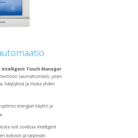
öautomaatio
n
intelligent Touch Manager
tteistoon saumattomasti, joten
ta, hälytyksiä ja muita yhden
 optimoi energian käyttö ja
a
sta voit sovittaa Intelligent
n kokoon ja tarpeisiin