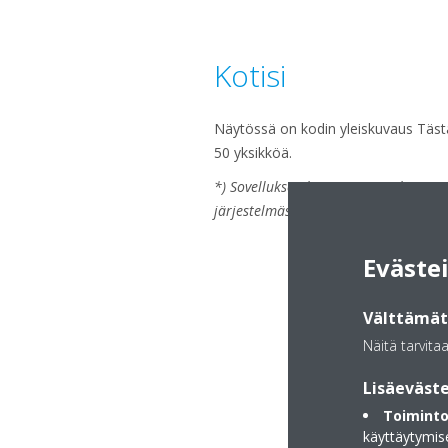
Kotisi
Näytössä on kodin yleiskuvaus Tästä 
50 yksikköä.
*) Sovelluksen käytettävissä olevat o
järjestelmästä tai sisäyksiköstä.
Eväste
Välttämätt
Näitä tarvita
Lisäeväste
Toiminto
käyttäytymis