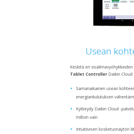
Usean kohte
Keskitä eri sisäilmavyöhykkeide
Tablet Controller
Daikin Cloud 
Samanaikainen usean kohteen 
energiankulutuksen vähentämi
Kytkeydy Daikin Cloud -palvelu
milloin vain
Intuitiivisen kosketusnäytön l