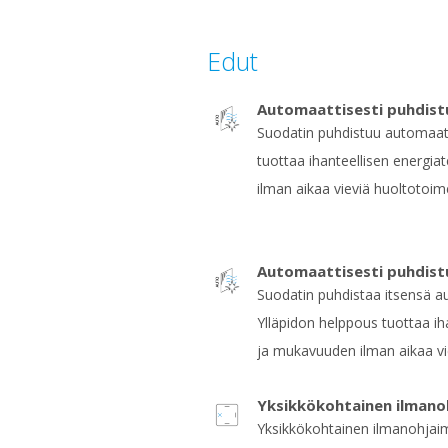
Edut
Automaattisesti puhdist
Suodatin puhdistuu automaatt
tuottaa ihanteellisen energ
ilman aikaa vieviä huoltotoime
Automaattisesti puhdist
Suodatin puhdistaa itsensä au
Ylläpidon helppous tuottaa i
ja mukavuuden ilman aikaa vi
Yksikkökohtainen ilmano
Yksikkökohtainen ilmanohjaim