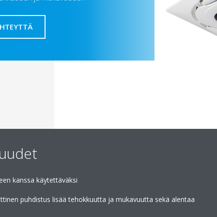
YHTEYTTÄ
suudet
een kanssa käytettäväksi
tinen puhdistus lisää tehokkuutta ja mukavuutta sekä alentaa