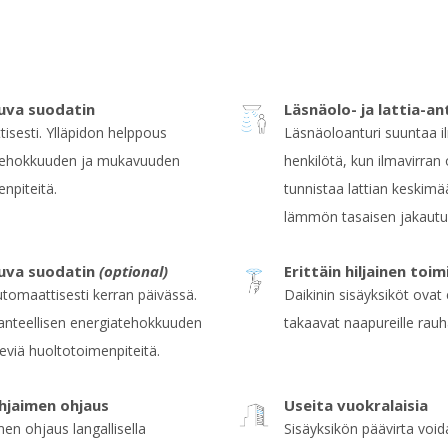
uva suodatin
Läsnäolo- ja lattia-an
isesti. Ylläpidon helppous
Läsnäoloanturi suuntaa i
iatehokkuuden ja mukavuuden
henkilötä, kun ilmavirran
npiteitä.
tunnistaa lattian keskimä
lämmön tasaisen jakautumi
uva suodatin
(optional)
Erittäin hiljainen toim
tomaattisesti kerran päivässä.
Daikinin sisäyksiköt ovat 
hanteellisen energiatehokkuuden
takaavat naapureille rauh
eviä huoltotoimenpiteitä.
hjaimen ohjaus
Useita vuokralaisia
en ohjaus langallisella
Sisäyksikön päävirta voida