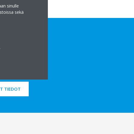
an sinulle
stoissa sekä
a
T TIEDOT