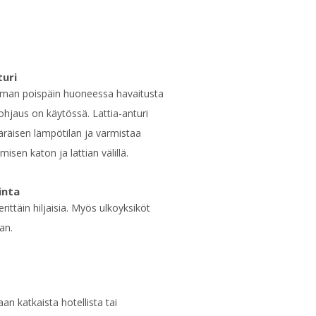
turi
lman poispäin huoneessa havaitusta
 ohjaus on käytössä. Lattia-anturi
äräisen lämpötilan ja varmistaa
sen katon ja lattian välillä.
inta
erittäin hiljaisia. Myös ulkoyksiköt
an.
an katkaista hotellista tai