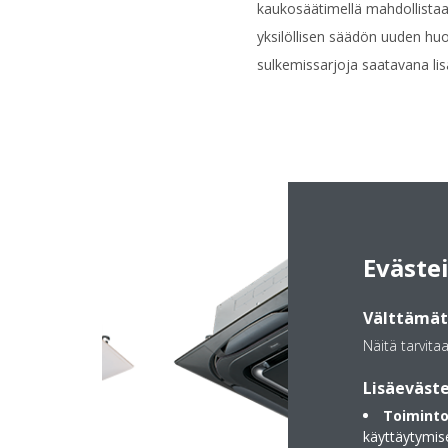
kaukosäätimellä mahdollista
yksilöllisen säädön uuden hu
sulkemissarjoja saatavana li
Eväste
Välttämätt
Näitä tarvita
Lisäeväste
Toiminto
käyttäytymis