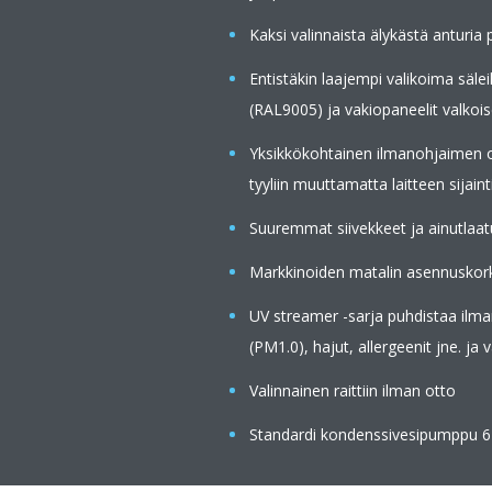
Kaksi valinnaista älykästä anturi
Entistäkin laajempi valikoima säl
(RAL9005) ja vakiopaneelit valkois
Yksikkökohtainen ilmanohjaimen o
tyyliin muuttamatta laitteen sijaint
Suuremmat siivekkeet ja ainutlaat
Markkinoiden matalin asennuskor
UV streamer -sarja puhdistaa ilma
(PM1.0), hajut, allergeenit jne. ja
Valinnainen raittiin ilman otto
Standardi kondenssivesipumppu 6