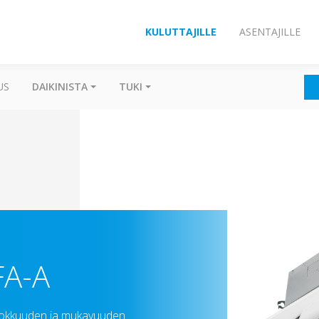
KULUTTAJILLE
ASENTAJILLE
US
DAIKINISTA
TUKI
A-A
ehokkuuden ja mukavuuden