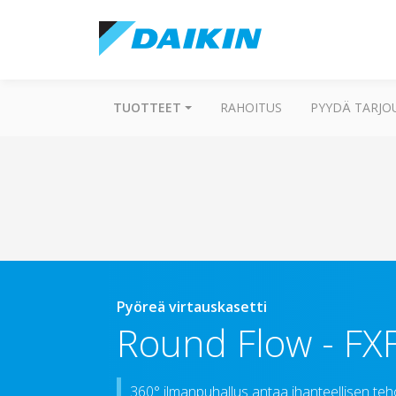
TUOTTEET
RAHOITUS
PYYDÄ TARJO
Pyöreä virtauskasetti
Round Flow
-
FXF
360° ilmanpuhallus antaa ihanteellisen t