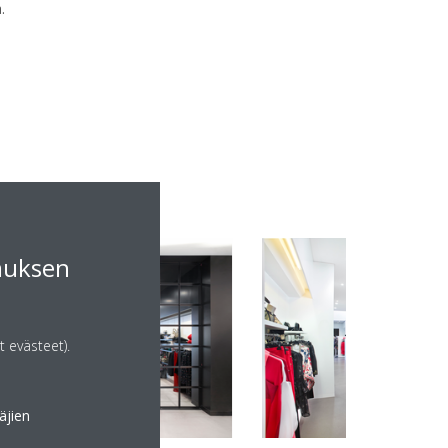
.
muksen
t evästeet).
äjien