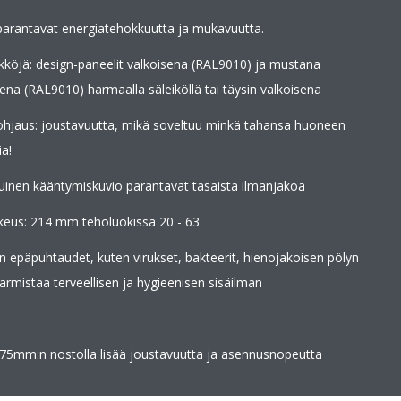
a parantavat energiatehokkuutta ja mukavuutta.
eikköjä: design-paneelit valkoisena (RAL9010) ja mustana
ena (RAL9010) harmaalla säleiköllä tai täysin valkoisena
hjaus: joustavuutta, mikä soveltuu minkä tahansa huoneen
ia!
uinen kääntymiskuvio parantavat tasaista ilmanjakoa
keus: 214 mm teholuokissa 20 - 63
n epäpuhtaudet, kuten virukset, bakteerit, hienojakoisen pölyn
 varmistaa terveellisen ja hygieenisen sisäilman
75mm:n nostolla lisää joustavuutta ja asennusnopeutta