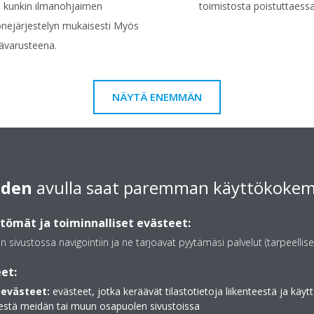
a kunkin ilmanohjaimen
toimistosta poistuttaessa
onejärjestelyn mukaisesti Myös
sävarusteena.
NÄYTÄ ENEMMÄN
iden
avulla saat paremman käyttökoke
ömät ja toiminnalliset evästeet:
an sivustossa navigointiin ja ne tarjoavat pyytämäsi palvelut (tarpeellise
et:
evästeet:
evästeet, jotka keräävät tilastotietoja liikenteestä ja käytt
estä meidän tai muun osapuolen sivustoissa