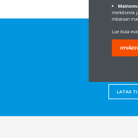
Mainonna
merkitseviä 
mitataan ma
Lue lisää ev
HYVÄKSY
LATAA T