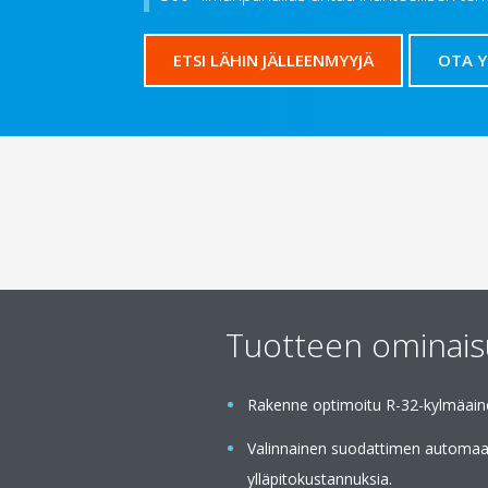
ETSI LÄHIN JÄLLEENMYYJÄ
OTA 
Tuotteen ominai
Rakenne optimoitu R-32-kylmäain
Valinnainen suodattimen automaat
ylläpitokustannuksia.