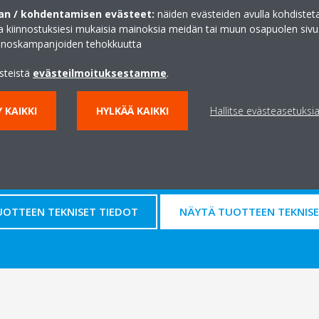
n / kohdentamisen evästeet:
näiden evästeiden avulla kohdisteta
ja kiinnostuksiesi mukaisia mainoksia meidän tai muun osapuolen sivu
inoskampanjoiden tehokkuutta
ästeistä
evästeilmoituksestamme
.
Tekniset tiedot
 KAIKKI
HYLKÄÄ KAIKKI
Hallitse evästeasetuksi
UOTTEEN TEKNISET TIEDOT
NÄYTÄ TUOTTEEN TEKNISE