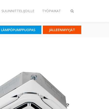
SUUNNITTELIJOILLE
TYÖPAIKAT
Vaihda
haku
LÄMPÖPUMPPUOPAS
JÄLLEENMYYJÄT