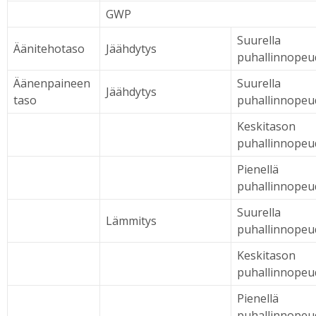
GWP
Suurella
Äänitehotaso
Jäähdytys
puhallinnopeu
Äänenpaineen
Suurella
Jäähdytys
taso
puhallinnopeu
Keskitason
puhallinnopeu
Pienellä
puhallinnopeu
Suurella
Lämmitys
puhallinnopeu
Keskitason
puhallinnopeu
Pienellä
puhallinnopeu