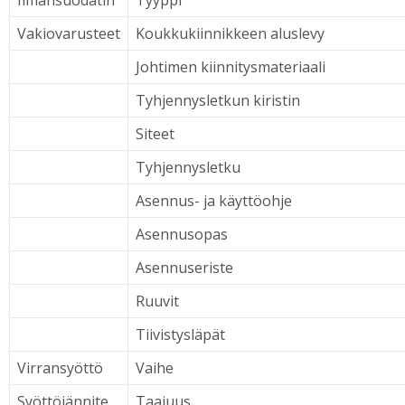
Ilmansuodatin
Tyyppi
Vakiovarusteet
Koukkukiinnikkeen aluslevy
Johtimen kiinnitysmateriaali
Tyhjennysletkun kiristin
Siteet
Tyhjennysletku
Asennus- ja käyttöohje
Asennusopas
Asennuseriste
Ruuvit
Tiivistysläpät
Virransyöttö
Vaihe
Syöttöjännite
Taajuus