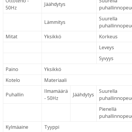
Ottoteho -
Suurella
Jäähdytys
50Hz
puhallinnopeu
Suurella
Lämmitys
puhallinnopeu
Mitat
Yksikkö
Korkeus
Leveys
Syvyys
Paino
Yksikkö
Kotelo
Materiaali
Ilmamäärä
Suurella
Puhallin
Jäähdytys
- 50Hz
puhallinnopeu
Pienellä
puhallinnopeu
Kylmäaine
Tyyppi