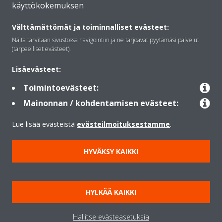
käyttökokemuksen
Daikinista
Välttämättömät ja toiminnalliset evästeet:
Näitä tarvitaan sivustossa navigointiin ja ne tarjoavat pyytämäsi palvelut
Ratkaisut
(tarpeelliset evästeet).
Lisäevästeet:
Yhteystiedot
Toimintoevästeet:
Mainonnan / kohdentamisen evästeet:
Lämpöpumput
Lue lisää evästeistä
evästeilmoituksestamme
.
HYVÄKSY KAIKKI
Copyright © Daikin
Lainmukainen ilmoitus
Evästeilmoitus
Tietosuojakäytäntö
HYLKÄÄ KAIKKI
Konsernin etiikka
Data Act
Hallitse evästeasetuksia