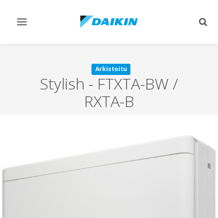
Vaihda
Vaih
navigointi
haku
Arkistoitu
Stylish
-
FTXTA-BW /
RXTA-B