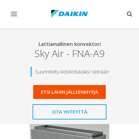
Vaihda
Vaih
navigointi
haku
Lattiamallinen konvektori
Sky Air
-
FNA-A9
Suunniteltu koteloitavaksi seinään
ETSI LÄHIN JÄLLEENMYYJÄ
OTA YHTEYTTÄ