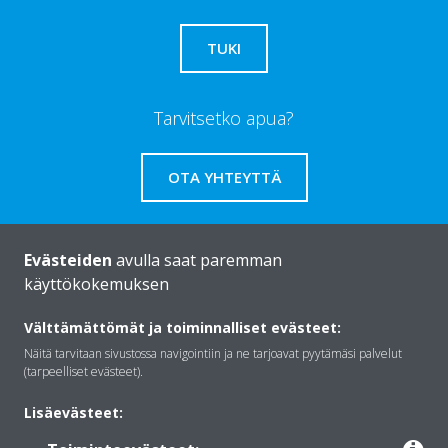
TUKI
Tarvitsetko apua?
OTA YHTEYTTÄ
Evästeiden
avulla saat paremman
käyttökokemuksen
Daikinista
Välttämättömät ja toiminnalliset evästeet:
Näitä tarvitaan sivustossa navigointiin ja ne tarjoavat pyytämäsi palvelut
Ratkaisut
(tarpeelliset evästeet).
Lisäevästeet: