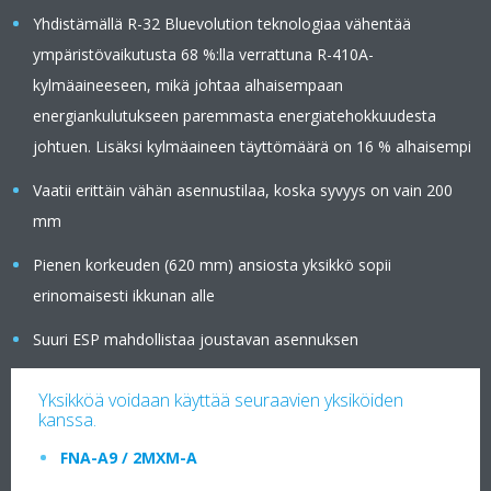
Yhdistämällä R-32 Bluevolution teknologiaa vähentää
ympäristövaikutusta 68 %:lla verrattuna R-410A-
kylmäaineeseen, mikä johtaa alhaisempaan
energiankulutukseen paremmasta energiatehokkuudesta
johtuen. Lisäksi kylmäaineen täyttömäärä on 16 % alhaisempi
Vaatii erittäin vähän asennustilaa, koska syvyys on vain 200
mm
Pienen korkeuden (620 mm) ansiosta yksikkö sopii
erinomaisesti ikkunan alle
Suuri ESP mahdollistaa joustavan asennuksen
Yksikköä voidaan käyttää seuraavien yksiköiden
kanssa.
FNA-A9 / 2MXM-A