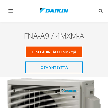
Vaihda
Vaih
navigointi
haku
FNA-A9 / 4MXM-A
ETSI LÄHIN JÄLLEENMYYJÄ
OTA YHTEYTTÄ