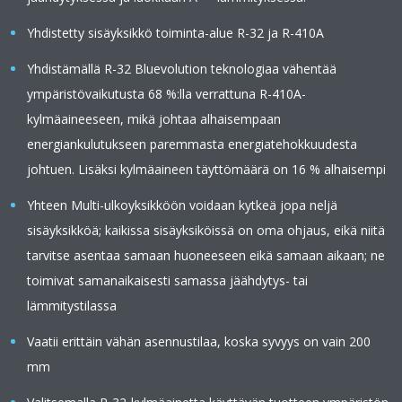
Yhdistetty sisäyksikkö toiminta-alue R-32 ja R-410A
Yhdistämällä R-32 Bluevolution teknologiaa vähentää
ympäristövaikutusta 68 %:lla verrattuna R-410A-
kylmäaineeseen, mikä johtaa alhaisempaan
energiankulutukseen paremmasta energiatehokkuudesta
johtuen. Lisäksi kylmäaineen täyttömäärä on 16 % alhaisempi
Yhteen Multi-ulkoyksikköön voidaan kytkeä jopa neljä
sisäyksikköä; kaikissa sisäyksiköissä on oma ohjaus, eikä niitä
tarvitse asentaa samaan huoneeseen eikä samaan aikaan; ne
toimivat samanaikaisesti samassa jäähdytys- tai
lämmitystilassa
Vaatii erittäin vähän asennustilaa, koska syvyys on vain 200
mm