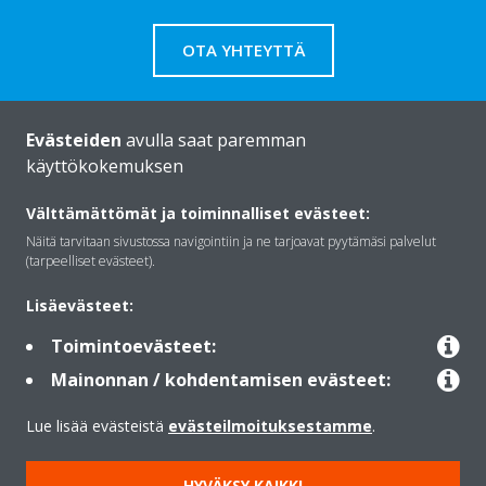
OTA YHTEYTTÄ
Evästeiden
avulla saat paremman
käyttökokemuksen
Daikinista
Välttämättömät ja toiminnalliset evästeet:
Näitä tarvitaan sivustossa navigointiin ja ne tarjoavat pyytämäsi palvelut
Ratkaisut
(tarpeelliset evästeet).
Lisäevästeet:
Yhteystiedot
Toimintoevästeet:
Mainonnan / kohdentamisen evästeet:
Lämpöpumput
Lue lisää evästeistä
evästeilmoituksestamme
.
HYVÄKSY KAIKKI