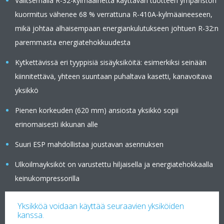
Valitsemalla R-32-kylmäainetta käyttävän tuotteen ympäristön
kuormitus vähenee 68 % verrattuna R-410A-kylmäaineeseen,
mikä johtaa alhaisempaan energiankulutukseen johtuen R-32:n
paremmasta energiatehokkuudesta
Kytkettävissä eri tyyppisiä sisäyksiköitä: esimerkiksi seinään
kiinnitettävä, yhteen suuntaan puhaltava kasetti, kanavoitava
yksikkö
Pienen korkeuden (620 mm) ansiosta yksikkö sopii
erinomaisesti ikkunan alle
Suuri ESP mahdollistaa joustavan asennuksen
Ulkoilmayksiköt on varustettu hiljaisella ja energiatehokkaalla
keinukompressorilla
Yksikköä voidaan käyttää seuraavien yksiköiden
kanssa.