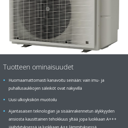
Tuotteen ominaisuudet
Huomaamattomasti kanavoitu seinään: vain imu- ja
puhallusaukkojen säleiköt ovat näkyvillä
Uusi ulkoyksikön muotoilu
Ajantasaisen teknologian ja sisäänrakennetun älykkyyden
ansiosta kausittainen tehokkuus yltää jopa luokkaan A+++
jäähdytyksessä ja luokkaan A++ lämmityksessä.