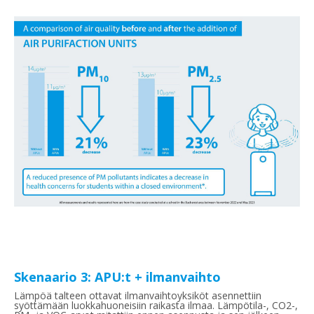
Skenaario 3: APU:t + ilmanvaihto
Lämpöä talteen ottavat ilmanvaihtoyksiköt asennettiin
syöttämään luokkahuoneisiin raikasta ilmaa. Lämpötila-, CO2-,