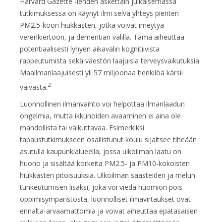
Harvard Gazette -lehden äskettäin julkaisemassa
tutkimuksessa on käynyt ilmi selvä yhteys pienten
PM2.5-koon hiukkasten, jotka voivat imeytyä
verenkiertoon, ja dementian välillä. Tämä aiheuttaa
potentiaalisesti lyhyen aikavälin kognitiivista
rappeutumista sekä väestön laajuisia terveysvaikutuksia.
Maailmanlaajuisesti yli 57 miljoonaa henkilöä kärsii
2
vaivasta.
Luonnollinen ilmanvaihto voi helpottaa ilmanlaadun
ongelmia, mutta ikkunoiden avaaminen ei aina ole
mahdollista tai vaikuttavaa. Esimerkiksi
tapaustutkimukseen
osallistunut koulu sijaitsee tiheään
asutulla kaupunkialueella, jossa ulkoilman laatu on
huono ja sisältää korkeita PM2.5- ja PM10-kokoisten
hiukkasten pitoisuuksia. Ulkoilman saasteiden ja melun
tunkeutumisen lisäksi, joka voi viedä huomion pois
oppimisympäristöstä, luonnolliset ilmavirtaukset ovat
ennalta-arvaamattomia ja voivat aiheuttaa epätasaisen