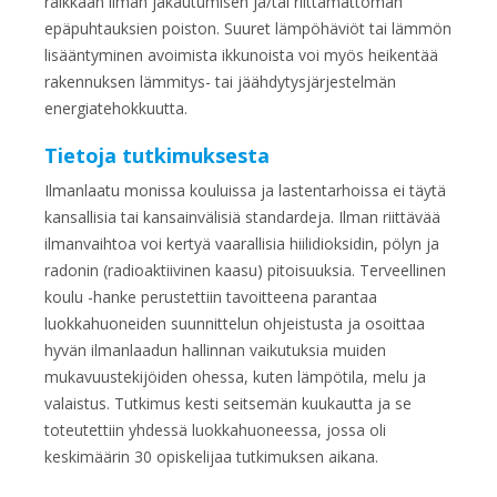
raikkaan ilman jakautumisen ja/tai riittämättömän
epäpuhtauksien poiston. Suuret lämpöhäviöt tai lämmön
lisääntyminen avoimista ikkunoista voi myös heikentää
rakennuksen lämmitys- tai jäähdytysjärjestelmän
energiatehokkuutta.
Tietoja tutkimuksesta
Ilmanlaatu monissa kouluissa ja lastentarhoissa ei täytä
kansallisia tai kansainvälisiä standardeja. Ilman riittävää
ilmanvaihtoa voi kertyä vaarallisia hiilidioksidin, pölyn ja
radonin (radioaktiivinen kaasu) pitoisuuksia. Terveellinen
koulu -hanke perustettiin tavoitteena parantaa
luokkahuoneiden suunnittelun ohjeistusta ja osoittaa
hyvän ilmanlaadun hallinnan vaikutuksia muiden
mukavuustekijöiden ohessa, kuten lämpötila, melu ja
valaistus. Tutkimus kesti seitsemän kuukautta ja se
toteutettiin yhdessä luokkahuoneessa, jossa oli
keskimäärin 30 opiskelijaa tutkimuksen aikana.