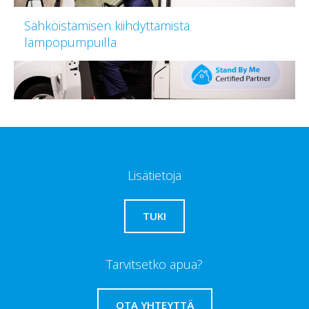
Sähköistämisen kiihdyttämistä
lämpöpumpuilla
Lisätietoja
TUKI
Tarvitsetko apua?
OTA YHTEYTTÄ