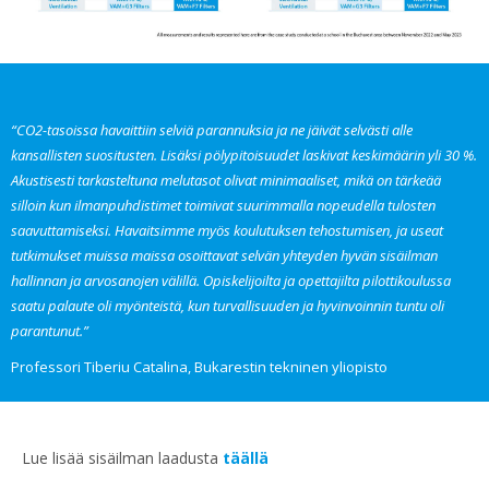
“CO2-tasoissa havaittiin selviä parannuksia ja ne jäivät selvästi alle
kansallisten suositusten. Lisäksi pölypitoisuudet laskivat keskimäärin yli 30 %.
Akustisesti tarkasteltuna melutasot olivat minimaaliset, mikä on tärkeää
silloin kun ilmanpuhdistimet toimivat suurimmalla nopeudella tulosten
saavuttamiseksi. Havaitsimme myös koulutuksen tehostumisen, ja useat
tutkimukset muissa maissa osoittavat selvän yhteyden hyvän sisäilman
hallinnan ja arvosanojen välillä. Opiskelijoilta ja opettajilta pilottikoulussa
saatu palaute oli myönteistä, kun turvallisuuden ja hyvinvoinnin tuntu oli
parantunut.”
Professori Tiberiu Catalina, Bukarestin tekninen yliopisto
Lue lisää sisäilman laadusta
täällä