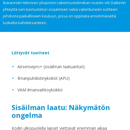
Bukarestin teknisen yliopiston rakennustekniikan osasto otti Daikiniin
yhteyttä sen tunnustetun osaamisen sekä vakiintuneen suhteen
johdosta paikalliseen kouluun, jossa on oppilaita ensimmäiseltä
luokalta kahdeksanteen.
Liittyvät tuotteet
Airsensepro+ (sisäilman laatuanturi)
Ilmanpuhdistinyksiköt (APU)
VAM ilmanvaihtoyksikkö
Sisäilman laatu: Näkymätön
ongelma
Kodin ulkopuolella lapset viettävät enemmän aikaa