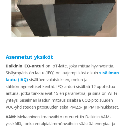
Asennetut yksiköt
Daikinin IEQ-anturi
on IoT-laite, joka mittaa hyvinvointia.
Sisäympäristön laatu (IEQ) on laajempi käsite kuin
sisäilman
laatu (IAQ)
sisältäen valaistuksen, melun ja
sähkömagneettiset kentät. IEQ-anturi sisältää 12 upotettua
anturia, jotka tarkkailevat 15 eri parametria, ja siinä on Wi-Fi-
yhteys. Sisäilman laadun mittaus sisältää CO2-pitoisuuden
VOC-yhdisteiden pitoisuuden sekä PM2.5- ja PM10-hiukkaset. ​
VAM:
Mekaaninen ilmanvaihto toteutettiin Daikinin VAM-
yksiköllä, jonka entalpialämmönvaihdin säästää energiaa ja