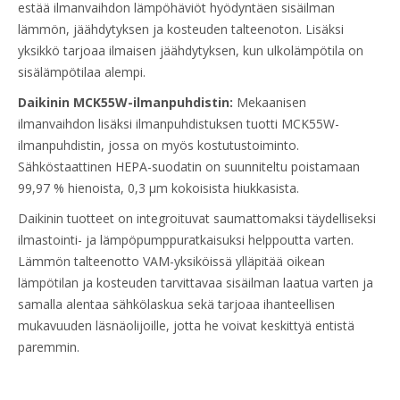
estää ilmanvaihdon lämpöhäviöt hyödyntäen sisäilman
lämmön, jäähdytyksen ja kosteuden talteenoton. Lisäksi
yksikkö tarjoaa ilmaisen jäähdytyksen, kun ulkolämpötila on
sisälämpötilaa alempi.
Daikinin MCK55W-ilmanpuhdistin:
Mekaanisen
ilmanvaihdon lisäksi ilmanpuhdistuksen tuotti MCK55W-
ilmanpuhdistin, jossa on myös kostutustoiminto.
Sähköstaattinen HEPA-suodatin on suunniteltu poistamaan
99,97 % hienoista, 0,3 μm kokoisista hiukkasista. ​
Daikinin tuotteet on integroituvat saumattomaksi täydelliseksi
ilmastointi- ja lämpöpumppuratkaisuksi helppoutta varten.
Lämmön talteenotto VAM-yksiköissä ylläpitää oikean
lämpötilan ja kosteuden tarvittavaa sisäilman laatua varten ja
samalla alentaa sähkölaskua sekä tarjoaa ihanteellisen
mukavuuden läsnäolijoille, jotta he voivat keskittyä entistä
paremmin.