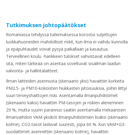
Tutkimuksen johtopäätökset
Romaniassa tehdyssä tutkimuksessa korostui suljettujen
luokkahuoneiden mahdolliset riskit, kun ilma ei vaihdu kunnolla
ja epäpuhtaudet voivat pysyä paikallaan ja kasautua.
Terveellinen koulu -hankkeen tulokset vahvistavat edelleen
sitä, miten tärkeää on asentaa soveltuvat sisäilman laadun
valvonta- ja hallintalaitteet.
Ilman laitteiden asennusta (skenaario yksi) havaittiin korkeita
PM2.5- ja PM10-kokoisten hiukkasten pitoisuuksia, joihin liittyi
suuri terveyshaittojen riski. Asentamalla ilmanpuhdistimet
(skenaario kaksi) havaittiin PM-tasojen ja riskien aleneminen
29 %, mutta suurin parannus saatiin asentamalla mekaanisen
ilmanvaihdon VAM-yksiköt ilmanpuhdistimien lisäksi (skenaario
kolme). CO2-tasot laskivat suuresti, jopa 60 %. Kun VAM+G3-
suodattimet asennettiin (skenaario kolme), havaittiin