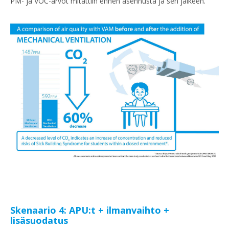
PM- ja VOC-arvot mitattiin ennen asennusta ja sen jälkeen.
Skenaario 4: APU:t + ilmanvaihto +
lisäsuodatus