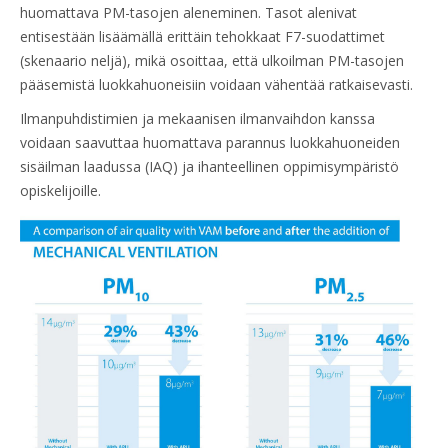
huomattava PM-tasojen aleneminen. Tasot alenivat
entisestään lisäämällä erittäin tehokkaat F7-suodattimet
(skenaario neljä), mikä osoittaa, että ulkoilman PM-tasojen
pääsemistä luokkahuoneisiin voidaan vähentää ratkaisevasti. ​
Ilmanpuhdistimien ja mekaanisen ilmanvaihdon kanssa
voidaan saavuttaa huomattava parannus luokkahuoneiden
sisäilman laadussa (IAQ) ja ihanteellinen oppimisympäristö
opiskelijoille. ​