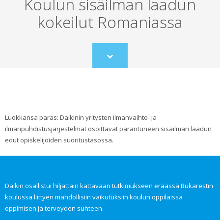
Koulun sisäilman laadun
kokeilut Romaniassa
Scroll
to
content
Luokkansa paras: Daikinin yritysten ilmanvaihto- ja
ilmanpuhdistusjärjestelmät osoittavat parantuneen sisäilman laadun
edut opiskelijoiden suoritustasossa.
Daikin osallistui hiljattain kattavaan tutkimukseen eräässä Bukarestin
koulussa liittyen mahdollisiin vaikutuksiin koulun oppilaissa
oppimisen ja terveyden suhteen.