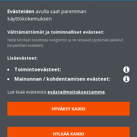
Evästeiden
avulla saat paremman
käyttökokemuksen
Välttämättömät ja toiminnalliset evästeet:
Daikinista
Näitä tarvitaan sivustossa navigointiin ja ne tarjoavat pyytämäsi palvelut
(tarpeelliset evästeet).
Ratkaisut
Lisäevästeet:
Toimintoevästeet:
Mainonnan / kohdentamisen evästeet:
Yhteystiedot
Lue lisää evästeistä
evästeilmoituksestamme
.
Lämpöpumput
HYVÄKSY KAIKKI
Copyright © Daikin
HYLKÄÄ KAIKKI