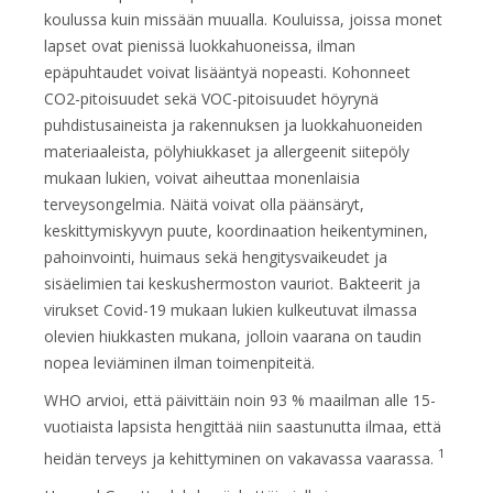
koulussa kuin missään muualla. Kouluissa, joissa monet
lapset ovat pienissä luokkahuoneissa, ilman
epäpuhtaudet voivat lisääntyä nopeasti. Kohonneet
CO2-pitoisuudet sekä VOC-pitoisuudet höyrynä
puhdistusaineista ja rakennuksen ja luokkahuoneiden
materiaaleista, pölyhiukkaset ja allergeenit siitepöly
mukaan lukien, voivat aiheuttaa monenlaisia
terveysongelmia. Näitä voivat olla päänsäryt,
keskittymiskyvyn puute, koordinaation heikentyminen,
pahoinvointi, huimaus sekä hengitysvaikeudet ja
sisäelimien tai keskushermoston vauriot. Bakteerit ja
virukset Covid-19 mukaan lukien kulkeutuvat ilmassa
olevien hiukkasten mukana, jolloin vaarana on taudin
nopea leviäminen ilman toimenpiteitä.
WHO arvioi, että päivittäin noin 93 % maailman alle 15-
vuotiaista lapsista hengittää niin saastunutta ilmaa, että
1
heidän terveys ja kehittyminen on vakavassa vaarassa.