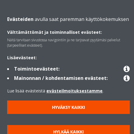
Daikinista
Evästeiden
avulla saat paremman käyttökokemuksen
Välttämättömät ja toiminnalliset evästeet:
Ratkaisut
Näitä tarvitaan sivustossa navigointiin ja ne tarjoavat pyytämäsi palvelut
(tarpeelliset evästeet).
Yhteystiedot
Lisäevästeet:
Toimintoevästeet:
Lämpöpumput
Mainonnan / kohdentamisen evästeet:
Lue lisää evästeistä
evästeilmoituksestamme
.
Copyright © Daikin
HYVÄKSY KAIKKI
Lainmukainen ilmoitus
Evästeilmoitus
Tietosuojakäytäntö
Konsernin etiikka
Data Act
HYLKÄÄ KAIKKI