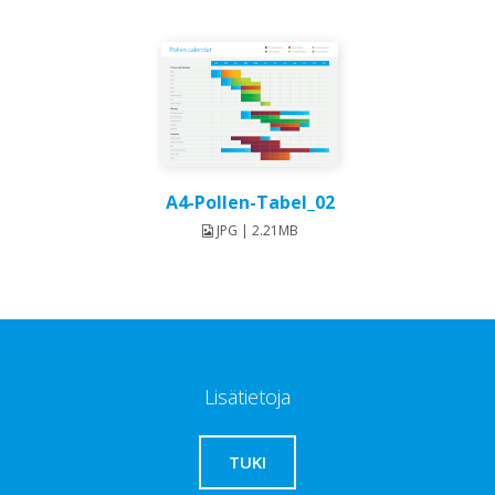
A4-Pollen-Tabel_02
JPG | 2.21MB
Lisätietoja
TUKI