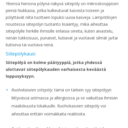
Yleensä hienona pölynä näkyvä siitepöly on mikroskooppisen
pieniä hiukkasia, jotka kulkeutuvat kasvista toiseen ja
pölyttävät niitä tuottaen lopuksi uusia kasveja. Lämpötilojen
noustessa siitepölyn tuotanto lisääntyy, mikä aiheuttaa
siitepölylle herkille ihmisille erilaisia oireita, kuten aivastelu,
nenän tukkoisuus, punaiset, kutiavat ja vuotavat silmät ja/tai
kutiseva tai vuotava nenä.
Siitepölykausi
Siitepölyä on kolme päätyyppiä, jotka yhdessä
ulottavat siitepölykauden varhaisesta keväästä
loppusyksyyn.
Ruohokasvien siitepöly:
tämä on tärkein syy siitepölyyn
liittyvässä astmassa ja allergioissa ja se vaikuttaa ihmisiin
maaliskuusta lokakuulle. Ruohokasvien siitepöly voi
aiheuttaa erittäin voimakkaita reaktioita.