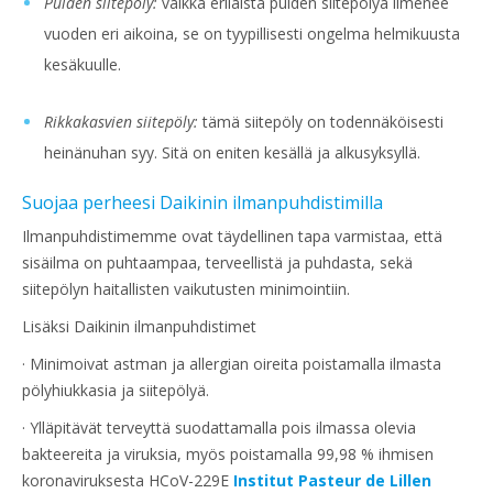
Puiden siitepöly:
vaikka erilaista puiden siitepölyä ilmenee
vuoden eri aikoina, se on tyypillisesti ongelma helmikuusta
kesäkuulle.
Rikkakasvien siitepöly:
tämä siitepöly on todennäköisesti
heinänuhan syy. Sitä on eniten kesällä ja alkusyksyllä.
Suojaa perheesi Daikinin ilmanpuhdistimilla
Ilmanpuhdistimemme ovat täydellinen tapa varmistaa, että
sisäilma on puhtaampaa, terveellistä ja puhdasta, sekä
siitepölyn haitallisten vaikutusten minimointiin.
Lisäksi Daikinin ilmanpuhdistimet
· Minimoivat astman ja allergian oireita poistamalla ilmasta
pölyhiukkasia ja siitepölyä.
· Ylläpitävät terveyttä suodattamalla pois ilmassa olevia
bakteereita ja viruksia, myös poistamalla 99,98 % ihmisen
koronaviruksesta HCoV-229E
Institut Pasteur de
Lillen