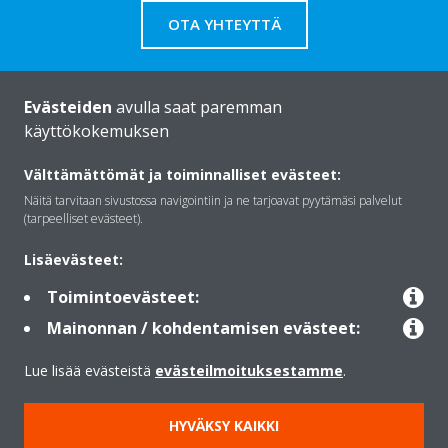
OTA YHTEYTTÄ
Evästeiden
avulla saat paremman
käyttökokemuksen
Daikinista
Välttämättömät ja toiminnalliset evästeet:
Näitä tarvitaan sivustossa navigointiin ja ne tarjoavat pyytämäsi palvelut
Ratkaisut
(tarpeelliset evästeet).
Lisäevästeet:
Yhteystiedot
Toimintoevästeet:
Mainonnan / kohdentamisen evästeet:
Lämpöpumput
Lue lisää evästeistä
evästeilmoituksestamme
.
HYVÄKSY KAIKKI
Copyright © Daikin