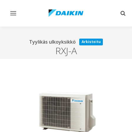
Vaihda
Vaih
navigointi
haku
Tyylikäs ulkoyksikkö
Arkistoitu
RXJ-A