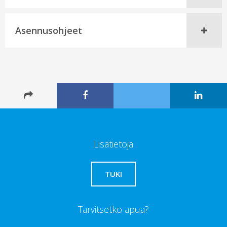
Asennusohjeet
Lisätietoja
TUKI
Tarvitsetko apua?