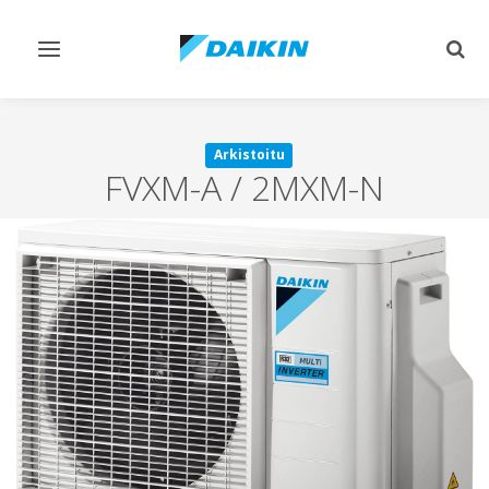
Vaihda
Vaih
navigointi
haku
Arkistoitu
FVXM-A / 2MXM-N