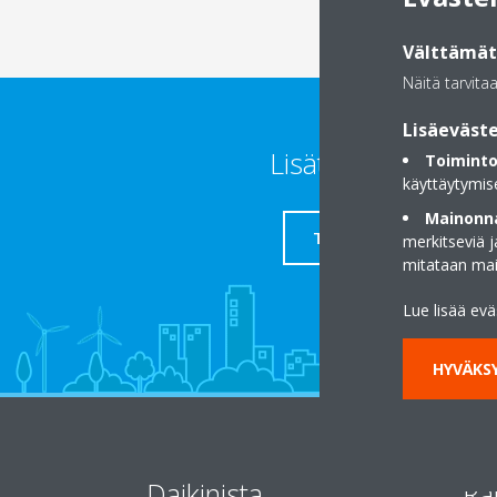
Välttämätt
Näitä tarvita
Lisäeväste
Lisätietoja
Toiminto
käyttäytymis
Mainonna
TUKI
merkitseviä 
mitataan ma
Lue lisää ev
HYVÄKSY
Daikinista
Ra