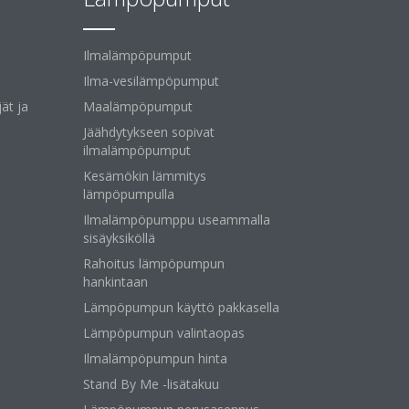
Ilmalämpöpumput
Ilma-vesilämpöpumput
ät ja
Maalämpöpumput
Jäähdytykseen sopivat
ilmalämpöpumput
Kesämökin lämmitys
lämpöpumpulla
Ilmalämpöpumppu useammalla
sisäyksiköllä
Rahoitus lämpöpumpun
hankintaan
Lämpöpumpun käyttö pakkasella
Lämpöpumpun valintaopas
Ilmalämpöpumpun hinta
Stand By Me -lisätakuu