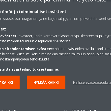
ömät ja toiminnalliset evästeet:
an sivustossa navigointiin ja ne tarjoavat pyytämäsi palvelut (tarpeellise
et:
evästeet:
evästeet, jotka keräävät tilastotietoja liikenteestä ja käytt
estä meidän tai muun osapuolen sivustoissa
n / kohdentamisen evästeet:
näiden evästeiden avulla kohdisteta
ja kiinnostuksiesi mukaisia mainoksia meidän tai muun osapuolen sivu
inoskampanjoiden tehokkuutta
ästeistä
evästeilmoituksestamme
.
 KAIKKI
HYLKÄÄ KAIKKI
Hallitse evästeasetuksi
tkaisut
Yhteystiedot