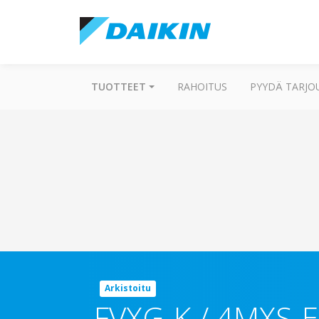
TUOTTEET
RAHOITUS
PYYDÄ TARJO
Arkistoitu
FVXG-K / 4MXS-E