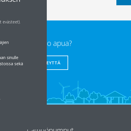
t evästeet).
Tarvitsetko apua?
äjien
an sinulle
OTA YHTEYTTÄ
stoissa sekä
a
Lämpöpumput