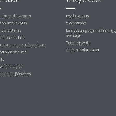
uaalinen showroom
Pyydä tarjous
öpumput kotiin
Yhteystiedot
npuhdistimet
Lämpöpumppujen jälleenmyyj
asentajat
tilojen sisäilma
Tee tukipyyntö
istot ja suuret rakennukset
Ohjelmistolataukset
ötilojen sisäilma
lit
essijäähdytys
nnusten jäähdytys