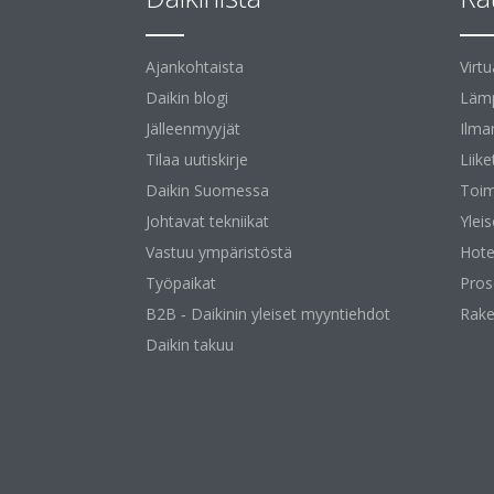
Ajankohtaista
Virt
Daikin blogi
Lämp
Jälleenmyyjät
Ilma
Tilaa uutiskirje
Liike
Daikin Suomessa
Toim
Johtavat tekniikat
Yleis
Vastuu ympäristöstä
Hotel
Työpaikat
Pros
B2B ‐ Daikinin yleiset myyntiehdot
Rake
Daikin takuu