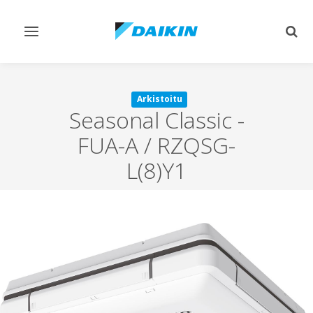
Vaihda
Vaih
navigointi
haku
Arkistoitu
Seasonal Classic
-
FUA-A / RZQSG-
L(8)Y1