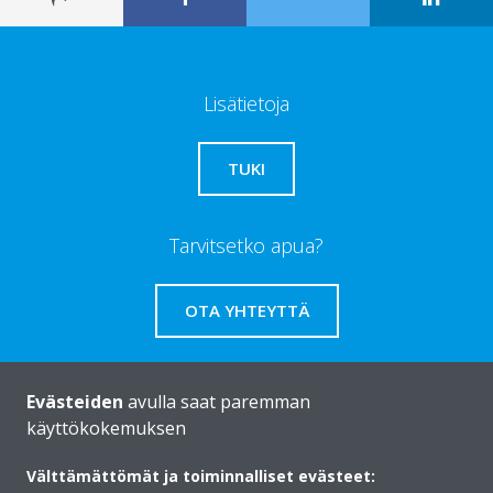
Lisätietoja
TUKI
Tarvitsetko apua?
OTA YHTEYTTÄ
Evästeiden
avulla saat paremman
käyttökokemuksen
Daikinista
Välttämättömät ja toiminnalliset evästeet: