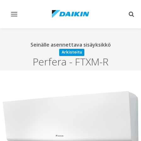
Vaihda
Vaih
navigointi
haku
Seinälle asennettava sisäyksikkö
Arkistoitu
Perfera
-
FTXM-R