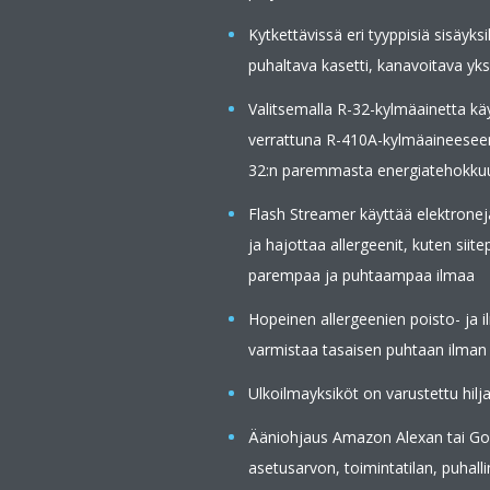
Kytkettävissä eri tyyppisiä sisäyks
puhaltava kasetti, kanavoitava yks
Valitsemalla R-32-kylmäainetta k
verrattuna R-410A-kylmäaineesee
32:n paremmasta energiatehokku
Flash Streamer käyttää elektroneja
ja hajottaa allergeenit, kuten siit
parempaa ja puhtaampaa ilmaa
Hopeinen allergeenien poisto- ja i
varmistaa tasaisen puhtaan ilman
Ulkoilmayksiköt on varustettu hilj
Ääniohjaus Amazon Alexan tai Goo
asetusarvon, toimintatilan, puhal