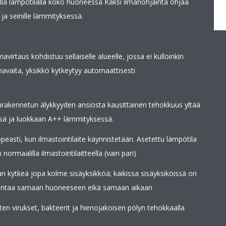
la lämpötilalla koko huoneessa Kaksi ilmanohjainta ohjaa
ja seinille lämmityksessä.
mavirtaus kohdistuu sellaiselle alueelle, jossa ei kulloinkin
 havaita, yksikkö kytkeytyy automaattisesti
nrakennetun älykkyyden ansiosta kausittainen tehokkuus yltää
sä ja luokkaan A++ lämmityksessä.
asti, kun ilmastointilaite käynnistetään. Asetettu lämpötila
maalilla ilmastointilaitteella (vain pari)
n kytkeä jopa kolme sisäyksikköä; kaikissa sisäyksiköissä on
asentaa samaan huoneeseen eikä samaan aikaan
en virukset, bakteerit ja hienojakoisen pölyn tehokkaalla