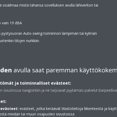
dä sisäilmaa mistä tahansa sovelluksen avulla lähiverkon tai
o vain 19 dBA
ja pystysuoran Auto-swing-toiminnon lämpimän tai kylmän
rtenkin tilojen nurkkiin.
iden
avulla saat paremman käyttökoke
ömät ja toiminnalliset evästeet:
Raikastava titaani-ap
mpötilalla koko huoneessa Kaksi
hajottaa epämiellyttäviä 
an sivustossa navigointiin ja ne tarjoavat pyytämäsi palvelut (tarpeellise
hti kattoa jäähdytyksessä ja
lemmikkien
et:
evästeet:
evästeet, jotka keräävät tilastotietoja liikenteestä ja käytt
estä meidän tai muun osapuolen sivustoissa