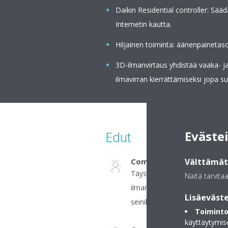
Daikin Residential controller: Sää
Internetin kautta.
Hiljainen toiminta: äänenpainetas
3D-ilmanvirtaus yhdistää vaaka- 
ilmavirran kierrättämiseksi jopa suu
Eväste
Edut
Comfort+
Välttämätt
Täysi mukavuus tasaisella lä
Näitä tarvita
ilmanohjainta ohjaa ilman ko
Lisäeväste
seinille lämmityksessä.
Toiminto
käyttäytymis