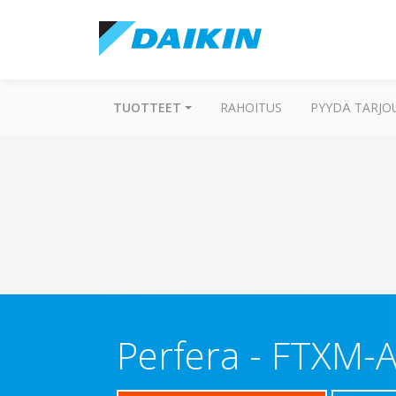
TUOTTEET
RAHOITUS
PYYDÄ TARJO
Perfera
-
FTXM-A