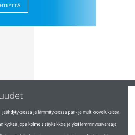
YHTEYTTÄ
suudet
jäähdytyksessä ja lämmityksessä pari- ja multi-sovelluksissa
n kytkeä jopa kolme sisäyksikköä ja yksi lämminvesivaraaja