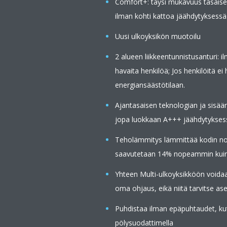
Comfort+: täysi mukavuus tasaisel
ilman kohti kattoa jäähdytyksessä 
Uusi ulkoyksikön muotoilu
2 alueen liikkeentunnistusanturi: il
havaita henkilöä; Jos henkilöitä ei
energiansäästötilaan.
Ajantasaisen teknologian ja sisää
jopa luokkaan A+++ jäähdytykses
Teholämmitys lämmittää kodin nope
saavutetaan 14% nopeammin kuin nor
Yhteen Multi-ulkoyksikköön voidaa
oma ohjaus, eikä niitä tarvitse 
Puhdistaa ilman epäpuhtaudet, kut
pölysuodattimella