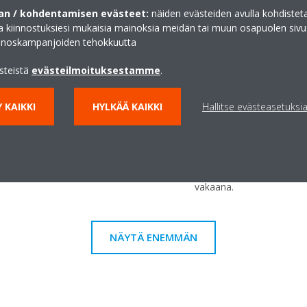
Multi-järjestelmä
n / kohdentamisen evästeet:
näiden evästeiden avulla kohdisteta
ain sovelluksen avulla
Yhteen ulkoyksikköön voi
ja kiinnostuksiesi mukaisia mainoksia meidän tai muun osapuolen sivu
vaikka nämä olisivat eri t
inoskampanjoiden tehokkuutta
käyttää yksittäin samassa
ästeistä
evästeilmoituksestamme
.
Invertteri
 KAIKKI
HYLKÄÄ KAIKKI
Hallitse evästeasetuksi
 ilmastointilaite käynnistetään.
Invertteriohjattu kompre
aan 14 % nopeammin kuin
pyörintänopeutta lämmit
a (vain pari)
energiaa kuluttavia käynn
energiankulutus vähenee 
vakaana.
NÄYTÄ ENEMMÄN