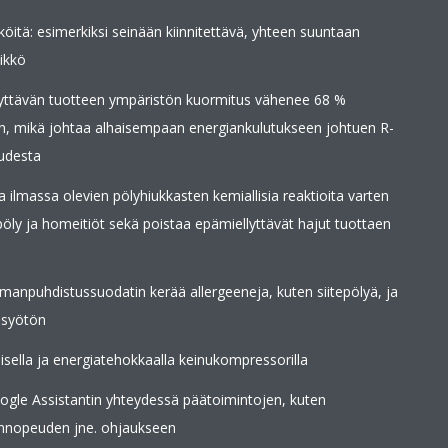
iköitä: esimerkiksi seinään kiinnitettävä, yhteen suuntaan
ikkö
äyttävän tuotteen ympäristön kuormitus vähenee 68 %
n, mikä johtaa alhaisempaan energiankulutukseen johtuen R-
udesta
 ilmassa olevien pölyhiukkasten kemiallisia reaktioita varten
epöly ja homeitiöt sekä poistaa epämiellyttävät hajut tuottaen
lmanpuhdistussuodatin kerää allergeeneja, kuten siitepölyä, ja
 syötön
aisella ja energiatehokkaalla keinukompressorilla
gle Assistantin yhteydessä päätoimintojen, kuten
linnopeuden jne. ohjaukseen