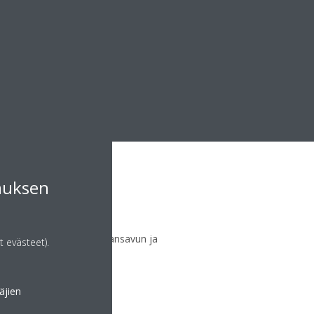
muksen
atiitti-suodatin
hajuja, esimerkiksi tupakansavun ja
t evästeet).
äjien