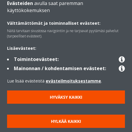
Evästeiden
avulla saat paremman
käyttökokemuksen
Daikinista
Välttämättömät ja toiminnalliset evästeet:
Näitä tarvitaan sivustossa navigointiin ja ne tarjoavat pyytämäsi palvelut
Ratkaisut
(tarpeelliset evästeet).
Lisäevästeet:
Yhteystiedot
Toimintoevästeet:
Mainonnan / kohdentamisen evästeet:
Lämpöpumput
Lue lisää evästeistä
evästeilmoituksestamme
.
HYVÄKSY KAIKKI
Copyright © Daikin
Lainmukainen ilmoitus
Evästeilmoitus
Tietosuojakäytäntö
HYLKÄÄ KAIKKI
Konsernin etiikka
Data Act