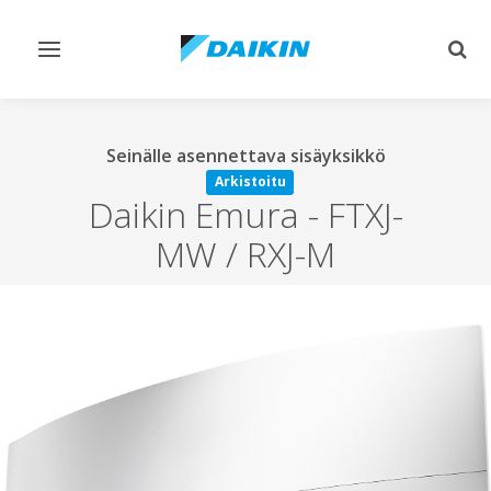
Vaihda
Vaih
navigointi
haku
Seinälle asennettava sisäyksikkö
Arkistoitu
Daikin Emura
-
FTXJ-
MW / RXJ-M