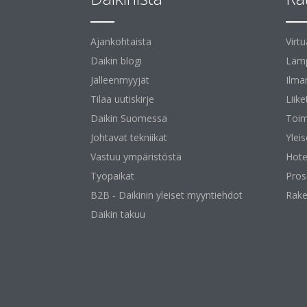
Ajankohtaista
Virt
Daikin blogi
Lämp
Jälleenmyyjät
Ilma
Tilaa uutiskirje
Liike
Daikin Suomessa
Toim
Johtavat tekniikat
Yleis
Vastuu ympäristöstä
Hotel
Työpaikat
Pros
B2B ‐ Daikinin yleiset myyntiehdot
Rake
Daikin takuu