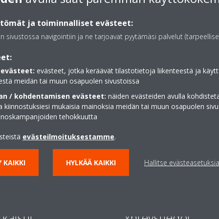
ömät ja toiminnalliset evästeet:
an sivustossa navigointiin ja ne tarjoavat pyytämäsi palvelut (tarpeellise
et:
evästeet:
evästeet, jotka keräävät tilastotietoja liikenteestä ja käytt
estä meidän tai muun osapuolen sivustoissa
n / kohdentamisen evästeet:
näiden evästeiden avulla kohdisteta
ja kiinnostuksiesi mukaisia mainoksia meidän tai muun osapuolen sivu
inoskampanjoiden tehokkuutta
ästeistä
evästeilmoituksestamme
.
 KAIKKI
HYLKÄÄ KAIKKI
Hallitse evästeasetuksi
tkaisut
Yhteystiedot