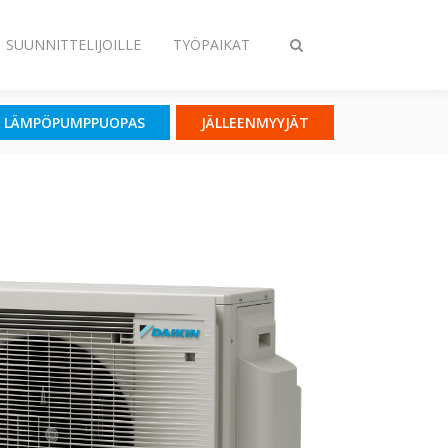
SUUNNITTELIJOILLE
TYÖPAIKAT
Vaihda
haku
LÄMPÖPUMPPUOPAS
JÄLLEENMYYJÄT