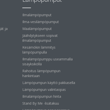
Ilmalämpöpumput
Ilma-vesilämpöpumput
ät ja
Maalämpöpumput
Jäähdytykseen sopivat
ilmalämpöpumput
Kesämökin lämmitys
lämpöpumpulla
Ilmalämpöpumppu useammalla
sisäyksiköllä
Rahoitus lämpöpumpun
hankintaan
Lämpöpumpun käyttö pakkasella
Lämpöpumpun valintaopas
Ilmalämpöpumpun hinta
Stand By Me -lisätakuu