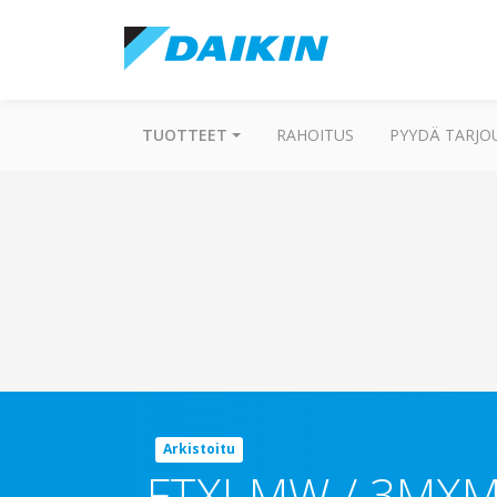
TUOTTEET
RAHOITUS
PYYDÄ TARJO
Arkistoitu
FTXJ-MW / 3MXM