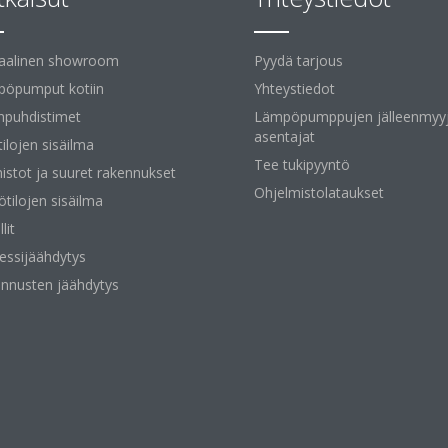
uaalinen showroom
Pyydä tarjous
öpumput kotiin
Yhteystiedot
npuhdistimet
Lämpöpumppujen jälleenmyyj
asentajat
tilojen sisäilma
Tee tukipyyntö
istot ja suuret rakennukset
Ohjelmistolataukset
ötilojen sisäilma
lit
essijäähdytys
nnusten jäähdytys