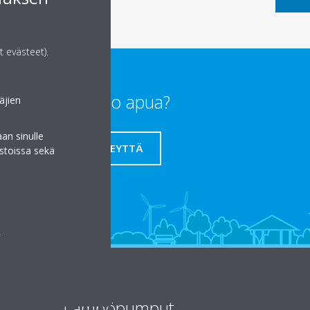
t evästeet).
Tarvitsetko apua?
äjien
an sinulle
OTA YHTEYTTÄ
stoissa sekä
a
Lämpöpumput