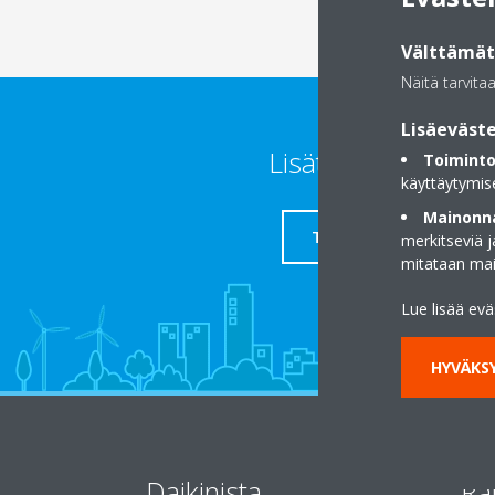
Välttämätt
Näitä tarvita
Lisäeväste
Lisätietoja
Toiminto
käyttäytymis
Mainonna
TUKI
merkitseviä 
mitataan ma
Lue lisää ev
HYVÄKSY
Daikinista
Ra