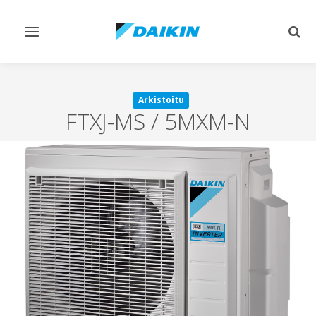
Vaihda
Vaih
navigointi
haku
Arkistoitu
FTXJ-MS / 5MXM-N