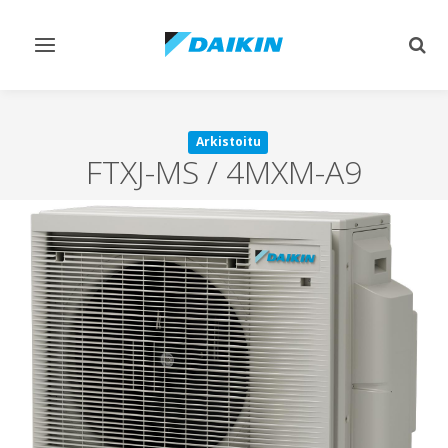
Vaihda
Vaih
navigointi
haku
Arkistoitu
FTXJ-MS / 4MXM-A9