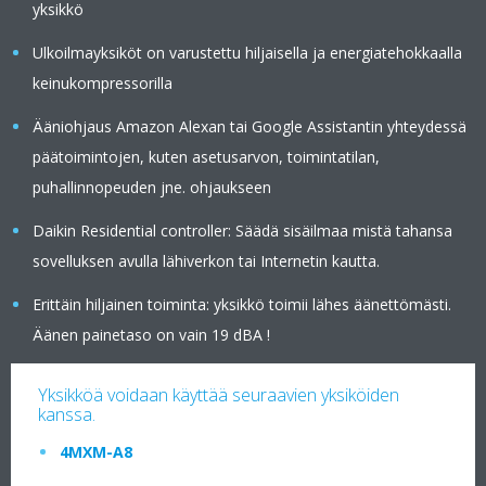
yksikkö
Ulkoilmayksiköt on varustettu hiljaisella ja energiatehokkaalla
keinukompressorilla
Ääniohjaus Amazon Alexan tai Google Assistantin yhteydessä
päätoimintojen, kuten asetusarvon, toimintatilan,
puhallinnopeuden jne. ohjaukseen
Daikin Residential controller: Säädä sisäilmaa mistä tahansa
sovelluksen avulla lähiverkon tai Internetin kautta.
Erittäin hiljainen toiminta: yksikkö toimii lähes äänettömästi.
Äänen painetaso on vain 19 dBA !
Yksikköä voidaan käyttää seuraavien yksiköiden
kanssa.
4MXM-A8