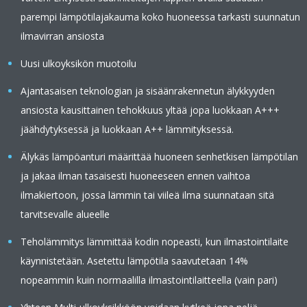
parempi lämpötilajakauma koko huoneessa tarkasti suunnatun
ilmavirran ansiosta
Uusi ulkoyksikön muotoilu
Ajantasaisen teknologian ja sisäänrakennetun älykkyyden
ansiosta kausittainen tehokkuus yltää jopa luokkaan A+++
jäähdytyksessä ja luokkaan A++ lämmityksessä.
Älykäs lämpöanturi määrittää huoneen senhetkisen lämpötilan
ja jakaa ilman tasaisesti huoneeseen ennen vaihtoa
ilmakiertoon, jossa lämmin tai viileä ilma suunnataan sitä
tarvitsevalle alueelle
Teholämmitys lämmittää kodin nopeasti, kun ilmastointilaite
käynnistetään. Asetettu lämpötila saavutetaan 14%
nopeammin kuin normaalilla ilmastointilaitteella (vain pari)