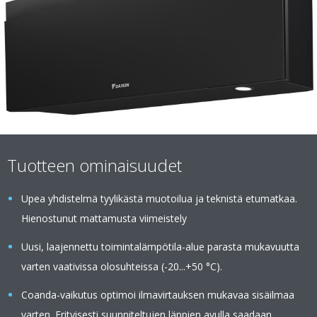
Tuotteen ominaisuudet
Upea yhdistelmä tyylikästä muotoilua ja teknistä etumatkaa.
Hienostunut mattamusta viimeistely
Uusi, laajennettu toimintalämpötila-alue parasta mukavuutta
varten vaativissa olosuhteissa (-20...+50 °C).
Coanda-vaikutus optimoi ilmavirtauksen mukavaa sisäilmaa
varten. Erityisesti suunniteltujen läppien avulla saadaan