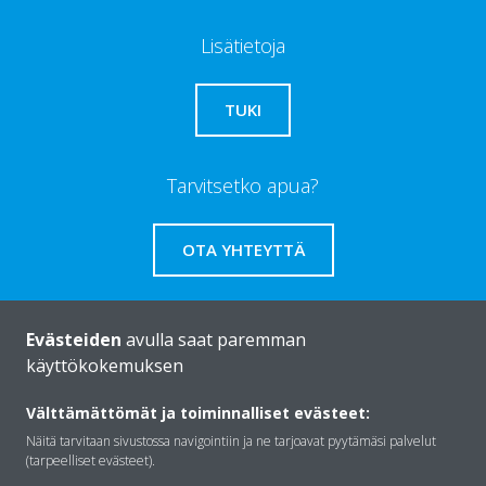
Lisätietoja
TUKI
Tarvitsetko apua?
OTA YHTEYTTÄ
Evästeiden
avulla saat paremman
käyttökokemuksen
Daikinista
Välttämättömät ja toiminnalliset evästeet:
Näitä tarvitaan sivustossa navigointiin ja ne tarjoavat pyytämäsi palvelut
Ratkaisut
(tarpeelliset evästeet).