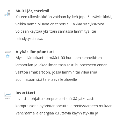
Multi-järjestelmä
Yhteen ulkoyksikköön voidaan kytkeä jopa 5 sisäyksikköä,
vaikka nämä olisivat eri tehoisia. Kaikkia sisäyksiköitä
voidaan käyttää yksittäin samassa lämmitys- tai
jäähdytystilassa.
Älykäs lämpöanturi
Älykäs lämpöanturi määrittää huoneen senhetkisen
lämpötilan ja jakaa ilman tasaisesti huoneeseen ennen
vaihtoa ilmakiertoon, jossa lämmin tai viileä ilma
suunnataan sitä tarvitsevalle alueelle
Invertteri
Invertteriohjattu kompressori säätää jatkuvasti
kompressorin pyörintänopeutta lämmitystarpeen mukaan.
Vähentämällä energiaa kuluttavia käynnistyksiä ja