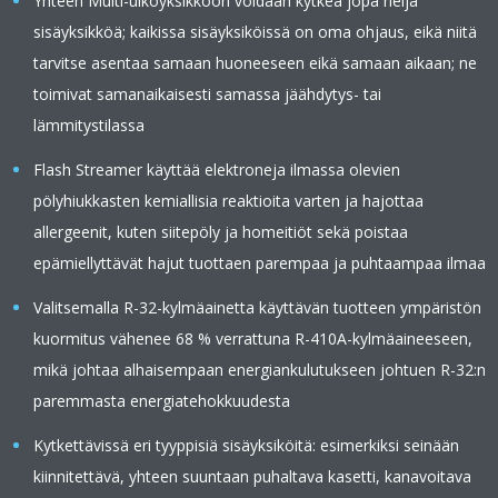
Yhteen Multi-ulkoyksikköön voidaan kytkeä jopa neljä
sisäyksikköä; kaikissa sisäyksiköissä on oma ohjaus, eikä niitä
tarvitse asentaa samaan huoneeseen eikä samaan aikaan; ne
toimivat samanaikaisesti samassa jäähdytys- tai
lämmitystilassa
Flash Streamer käyttää elektroneja ilmassa olevien
pölyhiukkasten kemiallisia reaktioita varten ja hajottaa
allergeenit, kuten siitepöly ja homeitiöt sekä poistaa
epämiellyttävät hajut tuottaen parempaa ja puhtaampaa ilmaa
Valitsemalla R-32-kylmäainetta käyttävän tuotteen ympäristön
kuormitus vähenee 68 % verrattuna R-410A-kylmäaineeseen,
mikä johtaa alhaisempaan energiankulutukseen johtuen R-32:n
paremmasta energiatehokkuudesta
Kytkettävissä eri tyyppisiä sisäyksiköitä: esimerkiksi seinään
kiinnitettävä, yhteen suuntaan puhaltava kasetti, kanavoitava