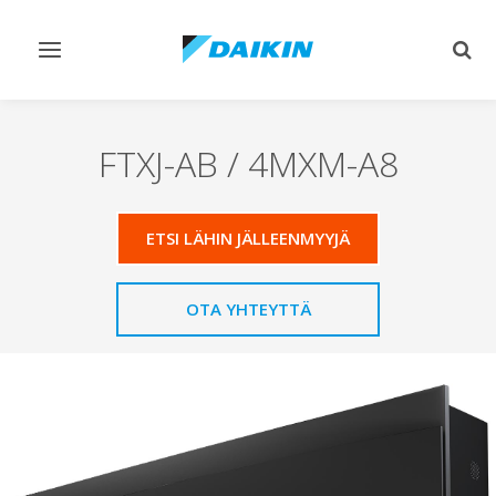
Vaihda
Vaih
navigointi
haku
FTXJ-AB / 4MXM-A8
ETSI LÄHIN JÄLLEENMYYJÄ
OTA YHTEYTTÄ