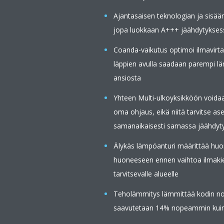
Ajantasaisen teknologian ja sisää
jopa luokkaan A+++ jäähdytykses
Coanda-vaikutus optimoi ilmavirta
läppien avulla saadaan parempi l
ansiosta
Yhteen Multi-ulkoyksikköön voidaan
oma ohjaus, eikä niitä tarvitse 
samanaikaisesti samassa jäähdytys
Älykäs lämpöanturi määrittää huon
huoneeseen ennen vaihtoa ilmakier
tarvitsevalle alueelle
Teholämmitys lämmittää kodin nope
saavutetaan 14% nopeammin kuin nor