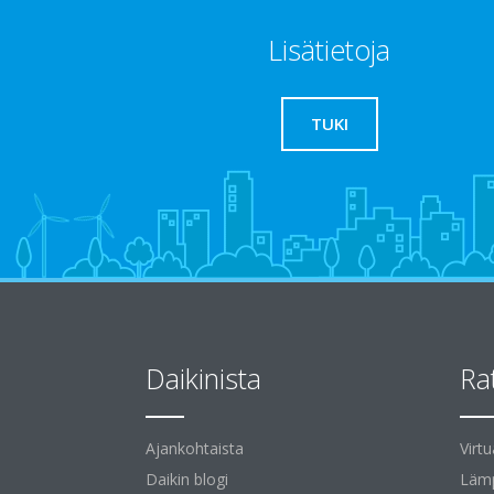
Lisätietoja
TUKI
Daikinista
Ra
Ajankohtaista
Virt
Daikin blogi
Lämp