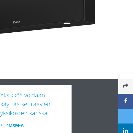
Yksikköä voidaan
käyttää seuraavien
yksiköiden kanssa.
4MXM-A