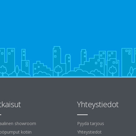
tkaisut
Yhteystiedot
uaalinen showroom
Pyydä tarjous
öpumput kotiin
Yhteystiedot