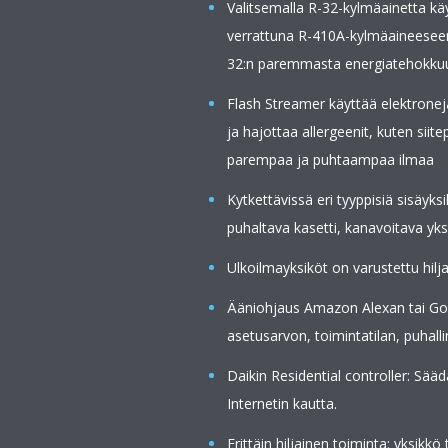
Valitsemalla R-32-kylmäainetta k
verrattuna R-410A-kylmäaineesee
32:n paremmasta energiatehokku
Flash Streamer käyttää elektroneja
ja hajottaa allergeenit, kuten siit
parempaa ja puhtaampaa ilmaa
Kytkettävissä eri tyyppisiä sisäyks
puhaltava kasetti, kanavoitava yks
Ulkoilmayksiköt on varustettu hilj
Ääniohjaus Amazon Alexan tai Goo
asetusarvon, toimintatilan, puhal
Daikin Residential controller: Sää
Internetin kautta.
Erittäin hiljainen toiminta: yksik