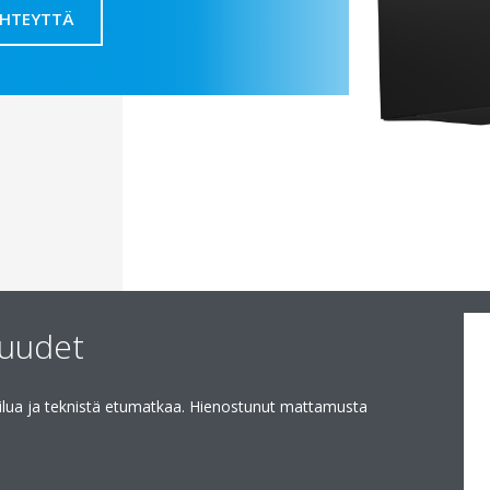
YHTEYTTÄ
suudet
ilua ja teknistä etumatkaa. Hienostunut mattamusta