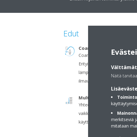
Edut
Coanda-vaikutus - jäähd
Eväste
Coanda-vaikutus optimoi ilma
Erityisesti suunniteltujen lä
Välttämätt
lämpötilajakauma koko huone
Näitä tarvita
ilmavirran ansiosta
Lisäeväste
Toiminto
Multi-järjestelmä
käyttäytymis
Yhteen ulkoyksikköön voidaan
Mainonna
vaikka nämä olisivat eri tehoi
merkitseviä 
käyttää yksittäin samassa läm
mitataan ma