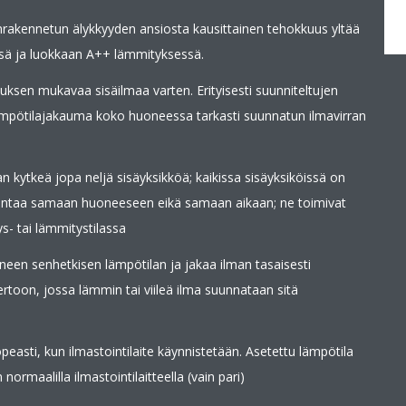
nrakennetun älykkyyden ansiosta kausittainen tehokkuus yltää
sä ja luokkaan A++ lämmityksessä.
uksen mukavaa sisäilmaa varten. Erityisesti suunniteltujen
ämpötilajakauma koko huoneessa tarkasti suunnatun ilmavirran
 kytkeä jopa neljä sisäyksikköä; kaikissa sisäyksiköissä on
asentaa samaan huoneeseen eikä samaan aikaan; ne toimivat
- tai lämmitystilassa
een senhetkisen lämpötilan ja jakaa ilman tasaisesti
toon, jossa lämmin tai viileä ilma suunnataan sitä
asti, kun ilmastointilaite käynnistetään. Asetettu lämpötila
maalilla ilmastointilaitteella (vain pari)