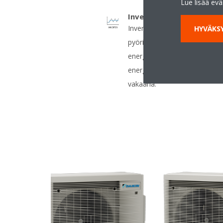
Lue lisää ev
Invertteri
Invertteriohjattu kompressor
HYVÄKSY
pyörintänopeutta lämmityst
energiaa kuluttavia käynnistyk
energiankulutus vähenee (jop
vakaana.