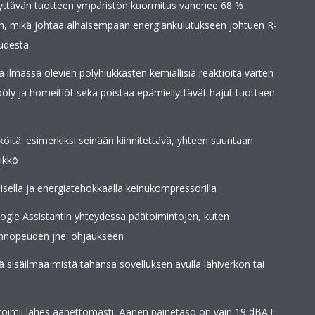
äyttävän tuotteen ympäristön kuormitus vähenee 68 %
n, mikä johtaa alhaisempaan energiankulutukseen johtuen R-
udesta
 ilmassa olevien pölyhiukkasten kemiallisia reaktioita varten
epöly ja homeitiöt sekä poistaa epämiellyttävät hajut tuottaen
iköitä: esimerkiksi seinään kiinnitettävä, yhteen suuntaan
ikkö
aisella ja energiatehokkaalla keinukompressorilla
gle Assistantin yhteydessä päätoimintojen, kuten
linnopeuden jne. ohjaukseen
dä sisäilmaa mistä tahansa sovelluksen avulla lähiverkon tai
kö toimii lähes äänettömästi. Äänen painetaso on vain 19 dBA !