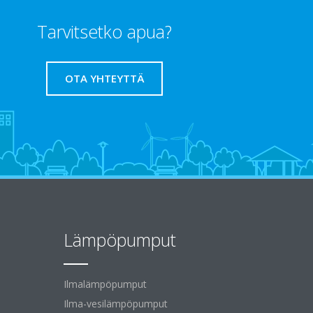
Tarvitsetko apua?
OTA YHTEYTTÄ
Lämpöpumput
Ilmalämpöpumput
Ilma-vesilämpöpumput