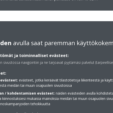
ytys
Coanda-vaikutus - lä
iden
avulla saat paremman käyttökoke
virtauksen jäähdytystilassa.
Coanda-vaikutus optimoi 
ppien avulla saadaan parempi
Erityisesti suunniteltuje
ömät ja toiminnalliset evästeet:
essa tarkasti suunnatun
lämpötilajakauma koko h
an sivustossa navigointiin ja ne tarjoavat pyytämäsi palvelut (tarpeellise
ilmavirran ansiosta
et:
evästeet:
evästeet, jotka keräävät tilastotietoja liikenteestä ja käytt
Älykäs lämpöanturi
estä meidän tai muun osapuolen sivustoissa
 kytkeä jopa 5 sisäyksikköä,
Älykäs lämpöanturi määr
n / kohdentamisen evästeet:
näiden evästeiden avulla kohdisteta
sia. Kaikkia sisäyksiköitä voidaan
ja jakaa ilman tasaisest
ja kiinnostuksiesi mukaisia mainoksia meidän tai muun osapuolen sivu
mitys- tai jäähdytystilassa.
ilmakiertoon, jossa lämmi
inoskampanjoiden tehokkuutta
tarvitsevalle alueelle