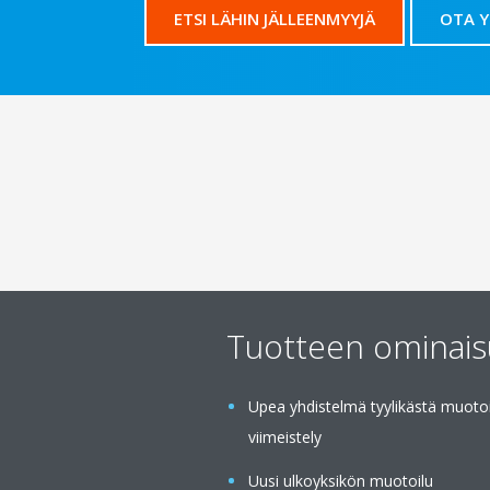
ETSI LÄHIN JÄLLEENMYYJÄ
OTA 
Tuotteen ominai
Upea yhdistelmä tyylikästä muoto
viimeistely
Uusi ulkoyksikön muotoilu