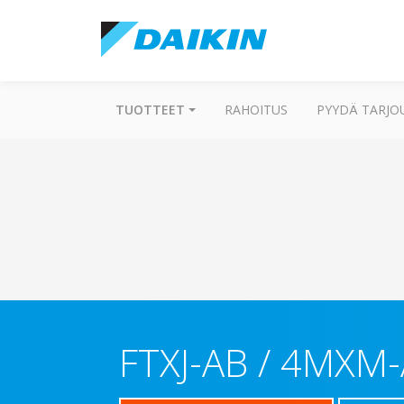
TUOTTEET
RAHOITUS
PYYDÄ TARJO
FTXJ-AB / 4MXM-