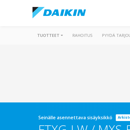
TUOTTEET
RAHOITUS
PYYDÄ TARJO
Seinälle asennettava sisäyksikkö
Arkist
FTXG-LW / MXS-