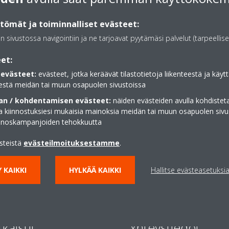
ömät ja toiminnalliset evästeet:
an sivustossa navigointiin ja ne tarjoavat pyytämäsi palvelut (tarpeellise
et:
evästeet:
evästeet, jotka keräävät tilastotietoja liikenteestä ja käytt
estä meidän tai muun osapuolen sivustoissa
n / kohdentamisen evästeet:
näiden evästeiden avulla kohdisteta
ja kiinnostuksiesi mukaisia mainoksia meidän tai muun osapuolen sivu
inoskampanjoiden tehokkuutta
ästeistä
evästeilmoituksestamme
.
 KAIKKI
HYLKÄÄ KAIKKI
Hallitse evästeasetuksi
tkaisut
Yhteystiedot