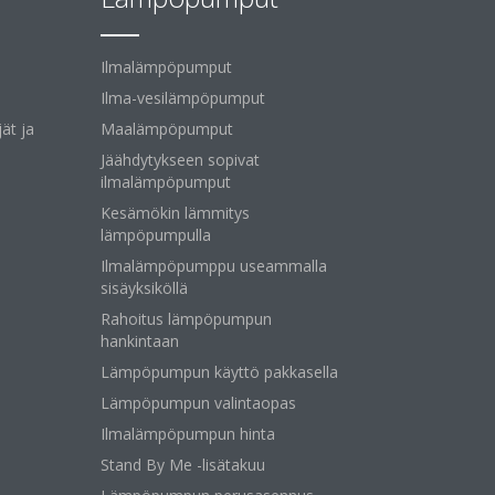
Ilmalämpöpumput
Ilma-vesilämpöpumput
ät ja
Maalämpöpumput
Jäähdytykseen sopivat
ilmalämpöpumput
Kesämökin lämmitys
lämpöpumpulla
Ilmalämpöpumppu useammalla
sisäyksiköllä
Rahoitus lämpöpumpun
hankintaan
Lämpöpumpun käyttö pakkasella
Lämpöpumpun valintaopas
Ilmalämpöpumpun hinta
Stand By Me -lisätakuu