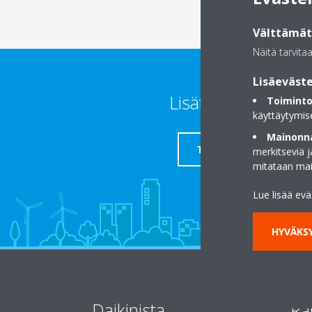
Välttämätt
Näitä tarvita
Lisäeväste
Lisätietoja
Toiminto
käyttäytymis
Mainonna
TUKI
merkitseviä 
mitataan ma
Lue lisää ev
HYVÄKSY
Daikinista
Ra