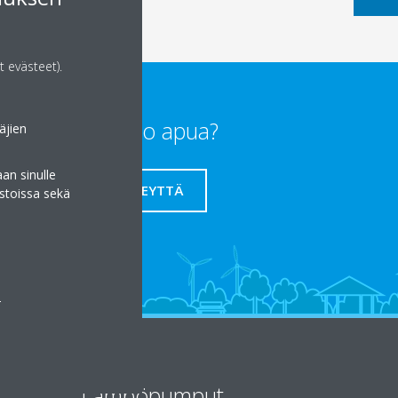
t evästeet).
Tarvitsetko apua?
äjien
an sinulle
OTA YHTEYTTÄ
stoissa sekä
a
Lämpöpumput