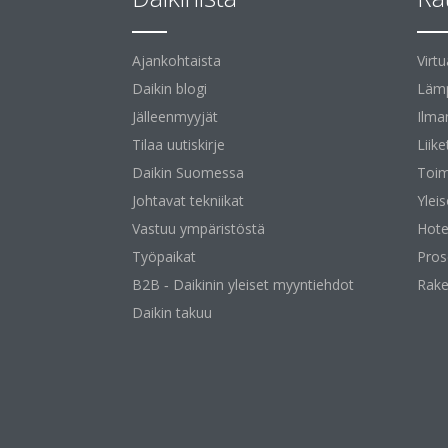
Ajankohtaista
Virt
Daikin blogi
Lämp
Jälleenmyyjät
Ilma
Tilaa uutiskirje
Liike
Daikin Suomessa
Toim
Johtavat tekniikat
Yleis
Vastuu ympäristöstä
Hotel
Työpaikat
Pros
B2B ‐ Daikinin yleiset myyntiehdot
Rake
Daikin takuu