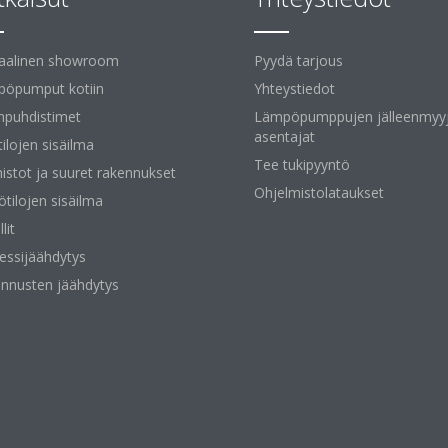
uaalinen showroom
Pyydä tarjous
öpumput kotiin
Yhteystiedot
npuhdistimet
Lämpöpumppujen jälleenmyyj
asentajat
tilojen sisäilma
Tee tukipyyntö
istot ja suuret rakennukset
Ohjelmistolataukset
ötilojen sisäilma
lit
essijäähdytys
nnusten jäähdytys