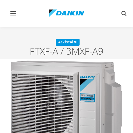
Vaihda
Vaih
navigointi
haku
Arkistoitu
FTXF-A / 3MXF-A9