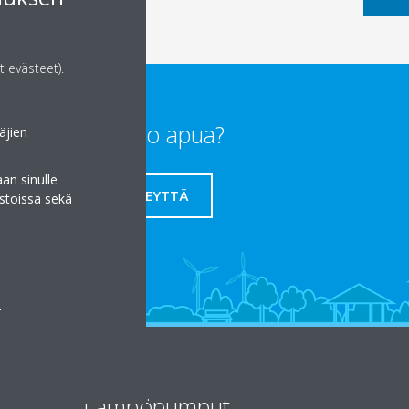
t evästeet).
Tarvitsetko apua?
äjien
an sinulle
OTA YHTEYTTÄ
stoissa sekä
a
Lämpöpumput