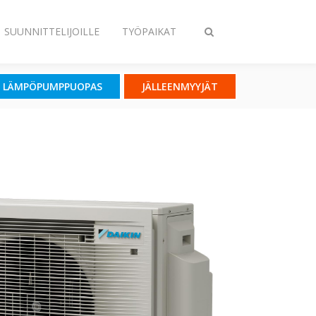
SUUNNITTELIJOILLE
TYÖPAIKAT
Vaihda
haku
LÄMPÖPUMPPUOPAS
JÄLLEENMYYJÄT