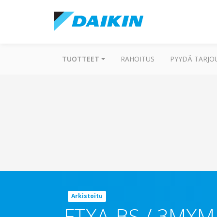
TUOTTEET
RAHOITUS
PYYDÄ TARJO
Arkistoitu
FTXA-BS / 3MXM