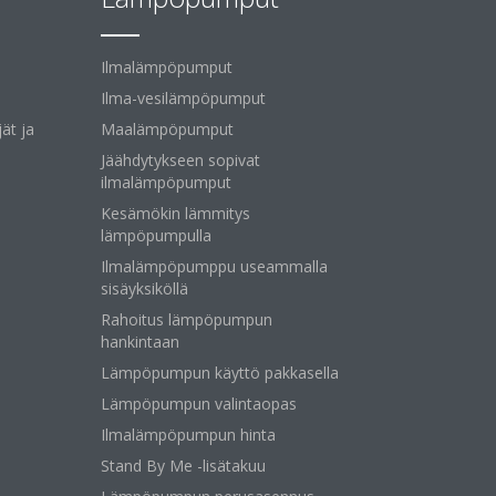
Ilmalämpöpumput
Ilma-vesilämpöpumput
ät ja
Maalämpöpumput
Jäähdytykseen sopivat
ilmalämpöpumput
Kesämökin lämmitys
lämpöpumpulla
Ilmalämpöpumppu useammalla
sisäyksiköllä
Rahoitus lämpöpumpun
hankintaan
Lämpöpumpun käyttö pakkasella
Lämpöpumpun valintaopas
Ilmalämpöpumpun hinta
Stand By Me -lisätakuu