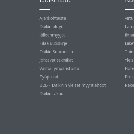
Ajankohtaista
Virt
Daikin blogi
Lämp
Jälleenmyyjät
Ilma
Tilaa uutiskirje
Liike
Daikin Suomessa
Toim
Johtavat tekniikat
Yleis
Vastuu ympäristöstä
Hotel
Työpaikat
Pros
B2B ‐ Daikinin yleiset myyntiehdot
Rake
Daikin takuu