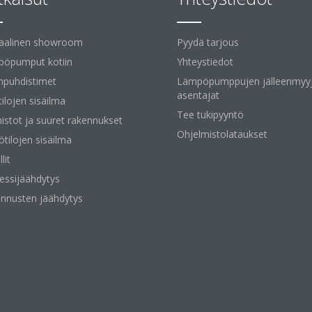
uaalinen showroom
Pyydä tarjous
öpumput kotiin
Yhteystiedot
npuhdistimet
Lämpöpumppujen jälleenmyyj
asentajat
tilojen sisäilma
Tee tukipyyntö
istot ja suuret rakennukset
Ohjelmistolataukset
ötilojen sisäilma
lit
essijäähdytys
nnusten jäähdytys