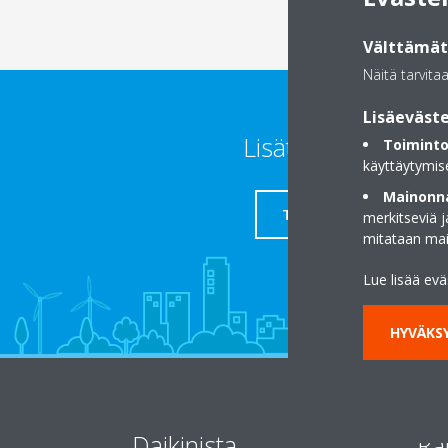
Välttämätt
Näitä tarvita
Lisäeväste
Lisätietoja
Toiminto
käyttäytymis
Mainonna
TUKI
merkitseviä 
mitataan ma
Lue lisää ev
HYVÄKSY
Daikinista
Ra