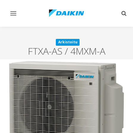
Vaihda
Vaih
navigointi
haku
Arkistoitu
FTXA-AS / 4MXM-A