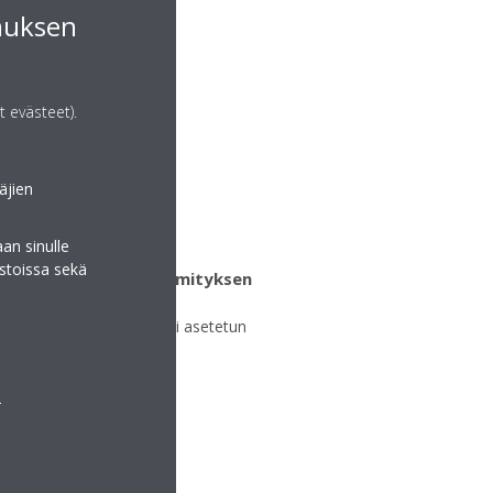
muksen
tä vain älypuhelimen tai
t evästeet).
äjien
an sinulle
stoissa sekä
 jäähdytyksen ja lämmityksen
äynnistyy automaattisesti asetetun
si
a