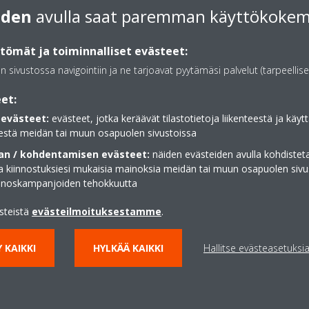
koko huoneessa.
iden
avulla saat paremman käyttökoke
Onecta-sovellus
ömät ja toiminnalliset evästeet:
i säätää jatkuvasti kompressorin
Voit ohjata sisäilmaa mis
an sivustossa navigointiin ja ne tarjoavat pyytämäsi palvelut (tarpeellise
arpeen mukaan. Vähentämällä
tablettilaitteen avulla
et:
siä ja pysäytyksiä
a 30 %) ja lämpötila pysyy
evästeet:
evästeet, jotka keräävät tilastotietoja liikenteestä ja käytt
estä meidän tai muun osapuolen sivustoissa
n / kohdentamisen evästeet:
näiden evästeiden avulla kohdisteta
ja kiinnostuksiesi mukaisia mainoksia meidän tai muun osapuolen sivu
Automaattinen vaihto
inoskampanjoiden tehokkuutta
välillä
 puhaltimena, jolloin ilmaa ei
Lämmitys tai jäähdytys k
ästeistä
evästeilmoituksestamme
.
lämpötilan saavuttamisek
 KAIKKI
HYLKÄÄ KAIKKI
Hallitse evästeasetuksi
NÄYTÄ ENEMMÄN