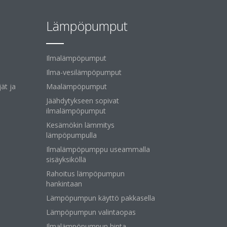
Lämpöpumput
Ilmalämpöpumput
Ilma-vesilämpöpumput
ät ja
Maalämpöpumput
Jäähdytykseen sopivat
ilmalämpöpumput
Kesämökin lämmitys
lämpöpumpulla
Ilmalämpöpumppu useammalla
sisäyksiköllä
Rahoitus lämpöpumpun
hankintaan
Lämpöpumpun käyttö pakkasella
Lämpöpumpun valintaopas
Ilmalämpöpumpun hinta