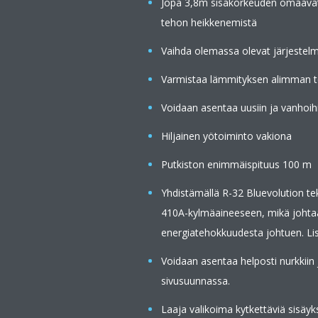
Jopa 3,8m sisäkorkeuden omaavat 
tehon heikkenemistä
Vaihda olemassa olevat järjestelm
Varmistaa lämmityksen alimman to
Voidaan asentaa uusiin ja vanhoihi
Hiljainen yötoiminto vakiona
Putkiston enimmäispituus 100 m
Yhdistämällä R-32 Bluevolution te
410A-kylmäaineeseen, mikä joht
energiatehokkuudesta johtuen. Li
Voidaan asentaa helposti nurkkiin j
sivusuunnassa.
Laaja valikoima kytkettäviä sisäyk