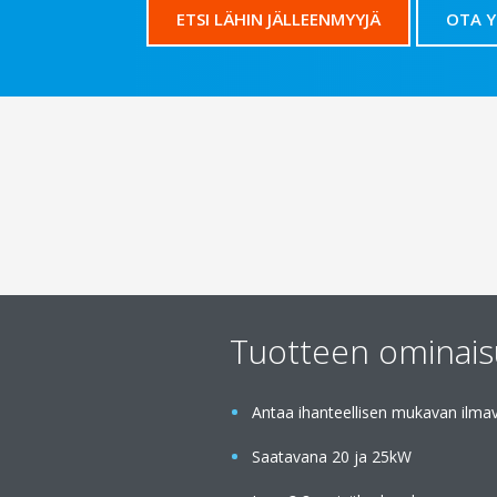
ETSI LÄHIN JÄLLEENMYYJÄ
OTA 
Tuotteen ominai
Antaa ihanteellisen mukavan ilma
Saatavana 20 ja 25kW