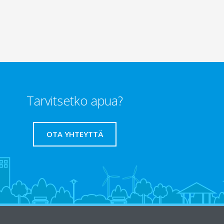
Tarvitsetko apua?
OTA YHTEYTTÄ