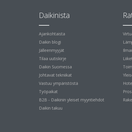
Daikinista
Ra
Ajankohtaista
Virt
Daikin blogi
Lämp
Jälleenmyyjät
Ilma
Tilaa uutiskirje
Liike
Daikin Suomessa
Toim
Johtavat tekniikat
Yleis
Vastuu ympäristöstä
Hotel
Työpaikat
Pros
B2B ‐ Daikinin yleiset myyntiehdot
Rake
Daikin takuu