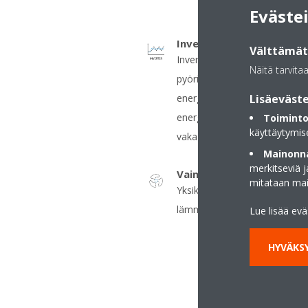
Eväste
Invertteri
Välttämätt
Invertteriohjattu kompressor
Näitä tarvita
pyörintänopeutta lämmityst
Lisäeväste
energiaa kuluttavia käynnistyk
energiankulutus vähenee (jop
Toiminto
käyttäytymis
vakaana.
Mainonna
merkitseviä 
Vain puhallin
mitataan ma
Yksikköä voidaan käyttää myös
lämmitetä eikä jäähdytetä.
Lue lisää ev
HYVÄKSY