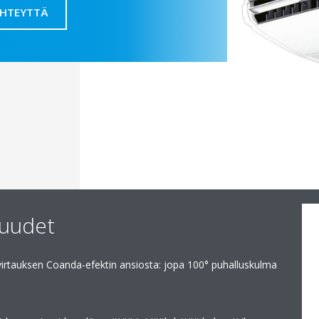
YHTEYTTÄ
suudet
virtauksen Coanda-efektin ansiosta: jopa 100° puhalluskulma