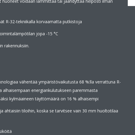
huoneet voidaan lämmittää tai jäähdyttää helposti ilman
ät R-32-tekniikalla korvaamatta putkistoja
imintalämpötilan jopa -15 °C
n rakennuksiin.
knologiaa vähentää ympäristövaikutusta 68 %:lla verrattuna R-
aa alhaisempaan energiankulutukseen paremmasta
säksi kylmäaineen täyttömäärä on 16 % alhaisempi
a ahtaisiin tiloihin, koska se tarvitsee vain 30 mm huoltotilaa
siköitä