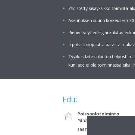
Yhdistetty sisäyksikkö toiminta-al
Asennuksen suurin korkeusero 30
Pienentynyt energiankulutus eriko
5 puhallinnopeutta parasta mukav
Tyylikäs laite sulautuu helposti m
kun laite ei ole toiminnassa eikä 
Edut
Poissaolotoiminto
Pitää sisälämpötilan halutulla
säästäen siten energiaa