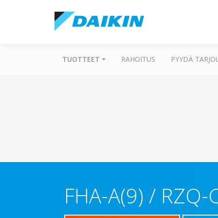
TUOTTEET
RAHOITUS
PYYDÄ TARJO
FHA-A(9) / RZQ-