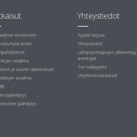
tkaisut
Yhteystiedot
uaalinen showroom
Pyydä tarjous
öpumput kotiin
Yhteystiedot
npuhdistimet
Lämpöpumppujen jälleenmyyj
asentajat
tilojen sisäilma
Tee tukipyyntö
istot ja suuret rakennukset
Ohjelmistolataukset
ötilojen sisäilma
lit
essijäähdytys
nnusten jäähdytys