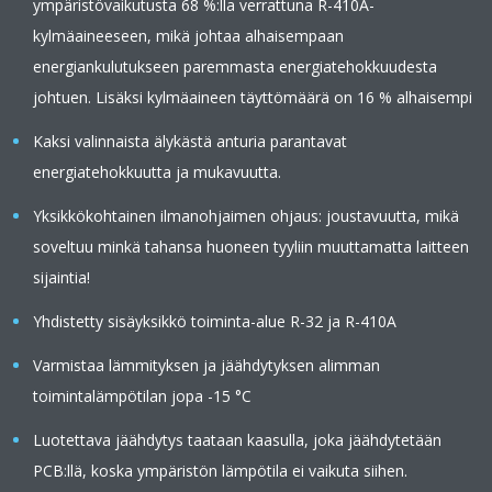
ympäristövaikutusta 68 %:lla verrattuna R-410A-
kylmäaineeseen, mikä johtaa alhaisempaan
energiankulutukseen paremmasta energiatehokkuudesta
johtuen. Lisäksi kylmäaineen täyttömäärä on 16 % alhaisempi
Kaksi valinnaista älykästä anturia parantavat
energiatehokkuutta ja mukavuutta.
Yksikkökohtainen ilmanohjaimen ohjaus: joustavuutta, mikä
soveltuu minkä tahansa huoneen tyyliin muuttamatta laitteen
sijaintia!
Yhdistetty sisäyksikkö toiminta-alue R-32 ja R-410A
Varmistaa lämmityksen ja jäähdytyksen alimman
toimintalämpötilan jopa -15 °C
Luotettava jäähdytys taataan kaasulla, joka jäähdytetään
PCB:llä, koska ympäristön lämpötila ei vaikuta siihen.