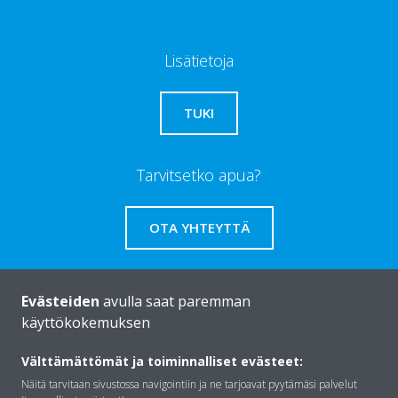
Lisätietoja
TUKI
Tarvitsetko apua?
OTA YHTEYTTÄ
Evästeiden
avulla saat paremman
käyttökokemuksen
Daikinista
Välttämättömät ja toiminnalliset evästeet:
Näitä tarvitaan sivustossa navigointiin ja ne tarjoavat pyytämäsi palvelut