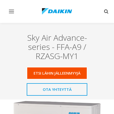
Vaihda
Vaih
navigointi
haku
Sky Air Advance-
series
-
FFA-A9 /
RZASG-MY1
ETSI LÄHIN JÄLLEENMYYJÄ
OTA YHTEYTTÄ