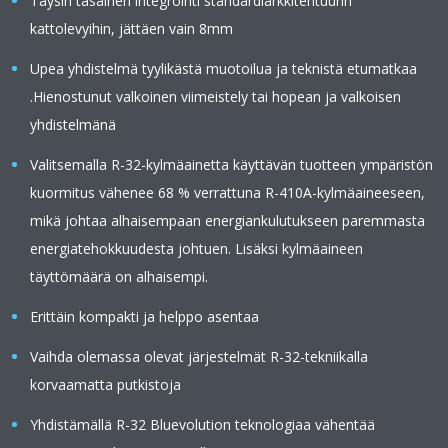
Täysin tasainen integrointi standardiarkkitehtuurin
kattolevyihin, jättäen vain 8mm
Upea yhdistelmä tyylikästä muotoilua ja teknistä etumatkaa
.Hienostunut valkoinen viimeistely tai hopean ja valkoisen
yhdistelmänä
Valitsemalla R-32-kylmäainetta käyttävän tuotteen ympäristön
kuormitus vähenee 68 % verrattuna R-410A-kylmäaineeseen,
mikä johtaa alhaisempaan energiankulutukseen paremmasta
energiatehokkuudesta johtuen. Lisäksi kylmäaineen
täyttömäärä on alhaisempi.
Erittäin kompakti ja helppo asentaa
Vaihda olemassa olevat järjestelmät R-32-tekniikalla
korvaamatta putkistoja
Yhdistämällä R-32 Bluevolution teknologiaa vähentää