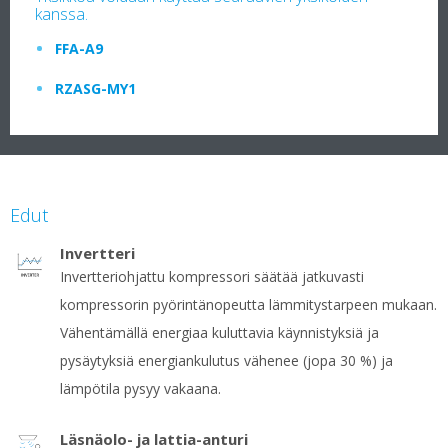
kanssa.
FFA-A9
RZASG-MY1
Edut
Invertteri
Invertteriohjattu kompressori säätää jatkuvasti
kompressorin pyörintänopeutta lämmitystarpeen mukaan.
Vähentämällä energiaa kuluttavia käynnistyksiä ja
pysäytyksiä energiankulutus vähenee (jopa 30 %) ja
lämpötila pysyy vakaana.
Läsnäolo- ja lattia-anturi