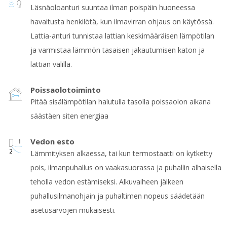
Läsnäoloanturi suuntaa ilman poispäin huoneessa
havaitusta henkilötä, kun ilmavirran ohjaus on käytössä.
Lattia-anturi tunnistaa lattian keskimääräisen lämpötilan
ja varmistaa lämmön tasaisen jakautumisen katon ja
lattian välillä.
Poissaolotoiminto
Pitää sisälämpötilan halutulla tasolla poissaolon aikana
säästäen siten energiaa
Vedon esto
Lämmityksen alkaessa, tai kun termostaatti on kytketty
pois, ilmanpuhallus on vaakasuorassa ja puhallin alhaisella
teholla vedon estämiseksi. Alkuvaiheen jälkeen
puhallusilmanohjain ja puhaltimen nopeus säädetään
asetusarvojen mukaisesti.