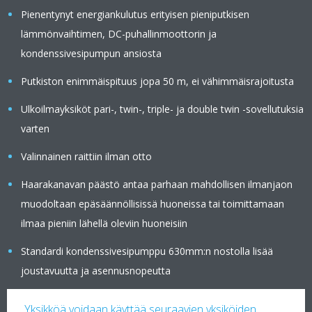
Pienentynyt energiankulutus erityisen pieniputkisen
lämmönvaihtimen, DC-puhallinmoottorin ja
kondenssivesipumpun ansiosta
Putkiston enimmäispituus jopa 50 m, ei vähimmäisrajoitusta
Ulkoilmayksiköt pari-, twin-, triple- ja double twin -sovellutuksia
varten
Valinnainen raittiin ilman otto
Haarakanavan päästö antaa parhaan mahdollisen ilmanjaon
muodoltaan epäsäännöllisissä huoneissa tai toimittamaan
ilmaa pieniin lähellä oleviin huoneisiin
Standardi kondenssivesipumppu 630mm:n nostolla lisää
joustavuutta ja asennusnopeutta
Yksikköä voidaan käyttää seuraavien yksiköiden