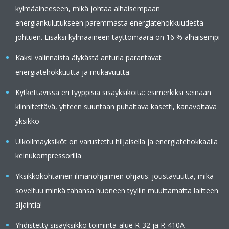
kylmäaineeseen, mikä johtaa alhaisempaan
energiankulutukseen paremmasta energiatehokkuudesta
johtuen. Lisäksi kylmäaineen täyttömäärä on 16 % alhaisempi
Kaksi valinnaista älykästä anturia parantavat
energiatehokkuutta ja mukavuutta.
Kytkettävissä eri tyyppisiä sisäyksiköitä: esimerkiksi seinään
kiinnitettävä, yhteen suuntaan puhaltava kasetti, kanavoitava
yksikkö
Ulkoilmayksiköt on varustettu hiljaisella ja energiatehokkaalla
keinukompressorilla
Yksikkökohtainen ilmanohjaimen ohjaus: joustavuutta, mikä
soveltuu minkä tahansa huoneen tyyliin muuttamatta laitteen
sijaintia!
Yhdistetty sisäyksikkö toiminta-alue R-32 ja R-410A