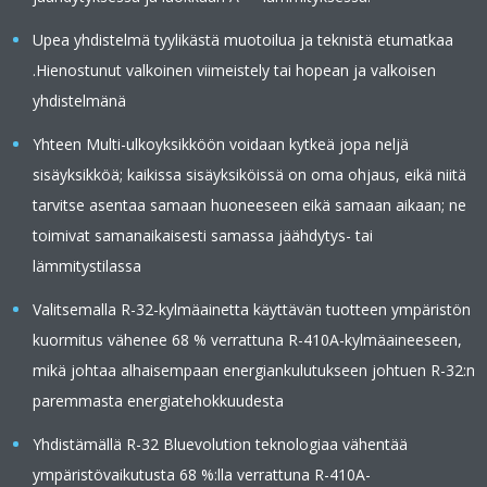
Upea yhdistelmä tyylikästä muotoilua ja teknistä etumatkaa
.Hienostunut valkoinen viimeistely tai hopean ja valkoisen
yhdistelmänä
Yhteen Multi-ulkoyksikköön voidaan kytkeä jopa neljä
sisäyksikköä; kaikissa sisäyksiköissä on oma ohjaus, eikä niitä
tarvitse asentaa samaan huoneeseen eikä samaan aikaan; ne
toimivat samanaikaisesti samassa jäähdytys- tai
lämmitystilassa
Valitsemalla R-32-kylmäainetta käyttävän tuotteen ympäristön
kuormitus vähenee 68 % verrattuna R-410A-kylmäaineeseen,
mikä johtaa alhaisempaan energiankulutukseen johtuen R-32:n
paremmasta energiatehokkuudesta
Yhdistämällä R-32 Bluevolution teknologiaa vähentää
ympäristövaikutusta 68 %:lla verrattuna R-410A-