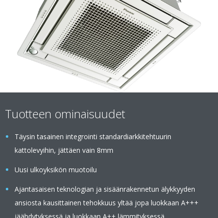
Tuotteen ominaisuudet
Täysin tasainen integrointi standardiarkkitehtuurin
kattolevyihin, jättäen vain 8mm
Uusi ulkoyksikön muotoilu
Ajantasaisen teknologian ja sisäänrakennetun älykkyyden
ansiosta kausittainen tehokkuus yltää jopa luokkaan A+++
jäähdytyksessä ja luokkaan A++ lämmityksessä.