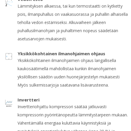
Lämmityksen alkaessa, tai kun termostaatti on kytketty
pois, ilmanpuhallus on vaakasuorassa ja puhallin alhaisella
teholla vedon estämiseksi. Alkuvaiheen jälkeen
puhallusilmanohjain ja puhaltimen nopeus säädetään
asetusarvojen mukaisesti.
Yksikkökohtainen ilmanohjaimen ohjaus
Yksikkökohtainen ilmanohjaimen ohjaus langallisella
kaukosäätimellä mahdollistaa kunkin ilmanohjaimen
yksilöllisen säädön uuden huonejärjestelyn mukaisesti
Myös sulkemissarjoja saatavana lisävarusteena.
Invertteri
Invertteriohjattu kompressori säätää jatkuvasti
kompressorin pyörintänopeutta lämmitystarpeen mukaan.
Vähentämällä energiaa kuluttavia käynnistyksiä ja