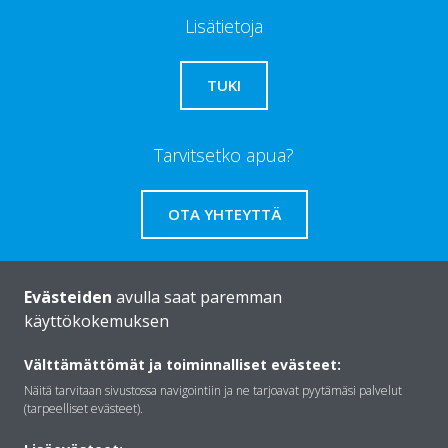
Lisätietoja
TUKI
Tarvitsetko apua?
OTA YHTEYTTÄ
Evästeiden
avulla saat paremman
käyttökokemuksen
Daikinista
Välttämättömät ja toiminnalliset evästeet:
Näitä tarvitaan sivustossa navigointiin ja ne tarjoavat pyytämäsi palvelut
Ratkaisut
(tarpeelliset evästeet).