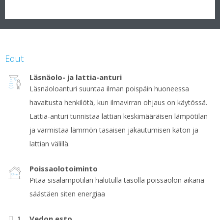
Edut
Läsnäolo- ja lattia-anturi
Läsnäoloanturi suuntaa ilman poispäin huoneessa
havaitusta henkilötä, kun ilmavirran ohjaus on käytössä.
Lattia-anturi tunnistaa lattian keskimääräisen lämpötilan
ja varmistaa lämmön tasaisen jakautumisen katon ja
lattian välillä.
Poissaolotoiminto
Pitää sisälämpötilan halutulla tasolla poissaolon aikana
säästäen siten energiaa
Vedon esto