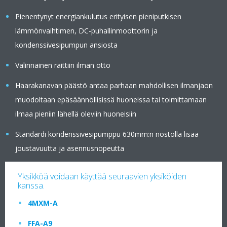
Pienentynyt energiankulutus erityisen pieniputkisen
lämmönvaihtimen, DC-puhallinmoottorin ja
kondenssivesipumpun ansiosta
Valinnainen raittiin ilman otto
Haarakanavan päästö antaa parhaan mahdollisen ilmanjaon
muodoltaan epäsäännöllisissä huoneissa tai toimittamaan
ilmaa pieniin lähellä oleviin huoneisiin
Standardi kondenssivesipumppu 630mm:n nostolla lisää
joustavuutta ja asennusnopeutta
Yksikköä voidaan käyttää seuraavien yksiköiden
kanssa.
4MXM-A
FFA-A9