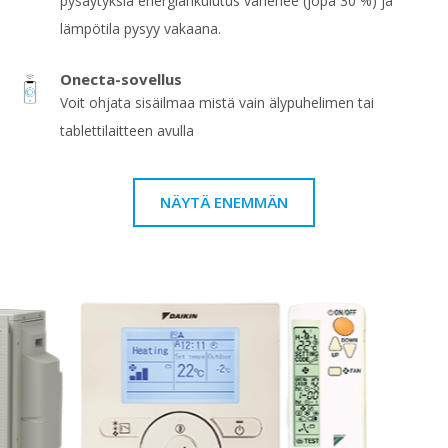
pysäytyksiä energiankulutus vähenee (jopa 30 %) ja
lämpötila pysyy vakaana.
Onecta-sovellus
Voit ohjata sisäilmaa mistä vain älypuhelimen tai
tablettilaitteen avulla
NÄYTÄ ENEMMÄN