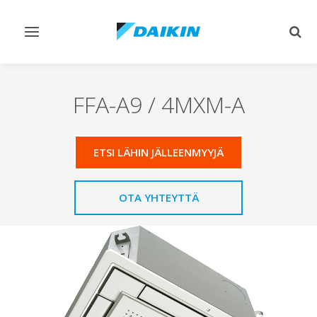
Vaihda
Vaih
navigointi
haku
FFA-A9 / 4MXM-A
ETSI LÄHIN JÄLLEENMYYJÄ
OTA YHTEYTTÄ