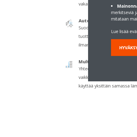
vakaana.
Mainonna
merkitseviä 
mitataan ma
Automaattisesti puhdist
Suodatin puhdistuu automaatt
Lue lisää ev
tuottaa ihanteellisen energ
ilman aikaa vieviä huoltotoime
HYVÄKSY
Multi-järjestelmä
Yhteen ulkoyksikköön voidaan
vaikka nämä olisivat eri tehoi
käyttää yksittäin samassa läm