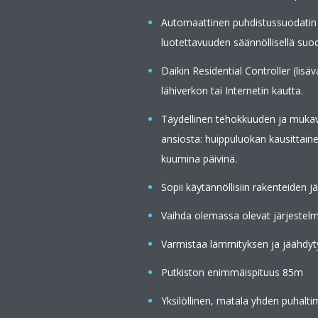
Automaattinen puhdistussuodatin
luotettavuuden säännöllisellä suo
Daikin Residential Controller (lis
lähiverkon tai Internetin kautta.
Täydellinen tehokkuuden ja mukav
ansiosta: huippuluokan kausittai
kuumina päivinä.
Sopii käytännöllisiin rakenteiden j
Vaihda olemassa olevat järjestelm
Varmistaa lämmityksen ja jäähdyt
Putkiston enimmäispituus 85m
Yksilöllinen, matala yhden puhalt