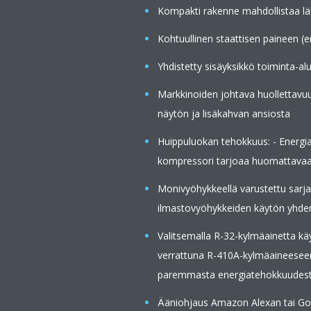
Kompakti rakenne mahdollistaa
Kohtuullinen staattisen paineen (
Yhdistetty sisäyksikkö toiminta-al
Markkinoiden johtava huollettavuu
näytön ja lisäkahvan ansiosta
Huippuluokan tehokkuus: - Energi
kompressori tarjoaa huomattavaa
Monivyöhykkeellä varustettu sarja 
ilmastovyöhykkeiden käytön yhden
Valitsemalla R-32-kylmäainetta k
verrattuna R-410A-kylmäaineesee
paremmasta energiatehokkuudesta
Ääniohjaus Amazon Alexan tai Goo