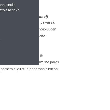
an sinulle
stoissa sekä
distuva suodatin
(optional)
sä automaattisesti kerran päivässä.
aa ihanteellisen energiatehokkuuden
a vieviä huoltotoimenpiteitä.
a
kkaasti ja joustavasti IT- ja
vasti tuottama lämpö ja varmista paras
a parasta sijoitetun pääoman tuottoa.