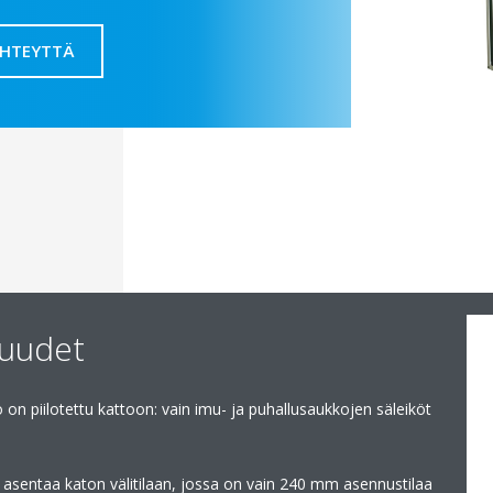
YHTEYTTÄ
suudet
on piilotettu kattoon: vain imu- ja puhallusaukkojen säleiköt
i asentaa katon välitilaan, jossa on vain 240 mm asennustilaa