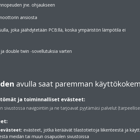
linnopeuden jne. ohjaukseen
moottorin ansiosta
ulla, joka jäähdytetään PCB:llä, koska ympäristön lämpötila ei
- ja double twin -sovellutuksia varten
iden
avulla saat paremman käyttökoke
ömät ja toiminnalliset evästeet:
Automaattinen vaihto
välillä
an sivustossa navigointiin ja ne tarjoavat pyytämäsi palvelut (tarpeellise
i säätää jatkuvasti kompressorin
Lämmitys tai jäähdytys k
arpeen mukaan. Vähentämällä
et:
lämpötilan saavuttamisek
siä ja pysäytyksiä
evästeet:
evästeet, jotka keräävät tilastotietoja liikenteestä ja käytt
a 30 %) ja lämpötila pysyy
estä meidän tai muun osapuolen sivustoissa