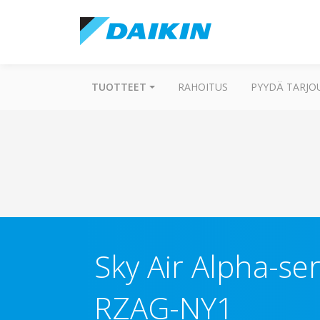
TUOTTEET
RAHOITUS
PYYDÄ TARJO
Sky Air Alpha-se
RZAG-NY1