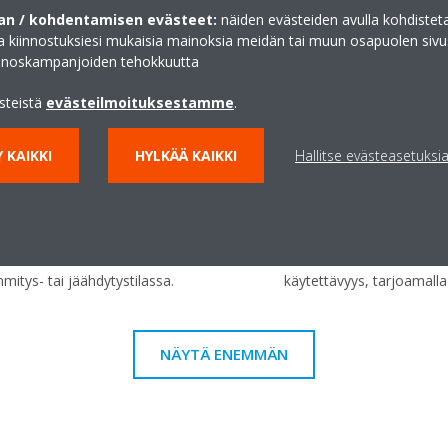
n / kohdentamisen evästeet:
näiden evästeiden avulla kohdisteta
ja kiinnostuksiesi mukaisia mainoksia meidän tai muun osapuolen sivu
inoskampanjoiden tehokkuutta
uva suodatin
Automaattisesti puh
isesti. Ylläpidon helppous
Suodatin puhdistaa itsen
ästeistä
evästeilmoituksestamme
.
iatehokkuuden ja mukavuuden
Ylläpidon helppous tuott
npiteitä.
ja mukavuuden ilman aika
 KAIKKI
HYLKÄÄ KAIKKI
Hallitse evästeasetuksi
Rakenteen jäähdytys
 kytkeä jopa 5 sisäyksikköä,
Poista luotettavasti, teho
sia. Kaikkia sisäyksiköitä voidaan
palvelinlaitteiston jatku
mitys- tai jäähdytystilassa.
käytettävyys, tarjoamall
NÄYTÄ ENEMMÄN