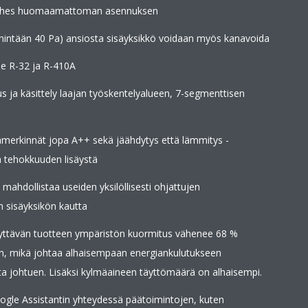
 lähes huomaamattoman asennuksen
enintään 40 Pa) ansiosta sisäyksikkö voidaan myös kanavoida
ue R-32 ja R-410A
s ja käsittely laajan työskentelyalueen, 7-segmenttisen
amerkinnät jopa A++ sekä jäähdytys että lämmitys -
 tehokkuuden lisäystä
mahdollistaa useiden yksilöllisesti ohjattujen
 sisäyksikön kautta
äyttävän tuotteen ympäristön kuormitus vähenee 68 %
n, mikä johtaa alhaisempaan energiankulutukseen
 johtuen. Lisäksi kylmäaineen täyttömäärä on alhaisempi.
gle Assistantin yhteydessä päätoimintojen, kuten