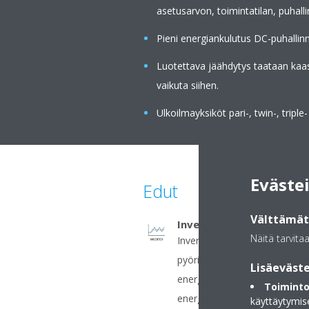
asetusarvon, toimintatilan, puhal
Pieni energiankulutus DC-puhallin
Luotettava jäähdytys taataan kaas
vaikuta siihen.
Ulkoilmayksiköt pari-, twin-, triple
Eväste
Edut
Välttämätt
Invertteri
Näitä tarvita
Invertteriohjattu kompressor
pyörintänopeutta lämmityst
Lisäeväste
energiaa kuluttavia käynnistyk
Toiminto
energiankulutus vähenee (jop
käyttäytymis