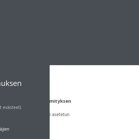
muksen
 jäähdytyksen ja lämmityksen
t evästeet).
äynnistyy automaattisesti asetetun
si
äjien