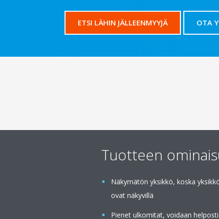
ETSI LÄHIN JÄLLEENMYYJÄ
OTA 
Tuotteen ominai
Näkymätön yksikkö, koska yksikkö 
ovat näkyvillä
Pienet ulkomitat, voidaan helpost