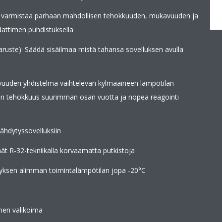
 varmistaa parhaan mahdollisen tehokkuuden, mukavuuden ja
dattimen puhdistuksella
ävaruste): Säädä sisäilmaa mistä tahansa sovelluksen avulla
uuden yhdistelmä vaihtelevan kylmäaineen lämpötilan
nen tehokkuus suurimman osan vuotta ja nopea reagointi
äähdytyssovelluksiin
ät R-32-tekniikalla korvaamatta putkistoja
yksen alimman toimintalämpötilan jopa -20°C
imen valikoima