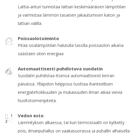
Lattia-anturi tunnistaa lattian keskimääräisen lämpötilan
ja varmistaa lämmön tasaisen jakautumisen katon ja
lattian välillä.
Poissaolotoiminto
Pitää sisälämpötilan halutulla tasolla poissaolon aikana
säästäen siten energiaa
Automaattisesti puhdistuva suodatin
Suodatin puhdistaa itsensä automaattisesti kerran
päivässä. Ylläpidon helppous tuottaa ihanteellisen
energiatehokkuuden ja mukavuuden ilman aikaa vieviä
huoltotoimenpiteitä.
Vedon esto
Lämmityksen alkaessa, tai kun termostaatti on kytketty
pois, ilmanpuhallus on vaakasuorassa ja puhallin alhaisella