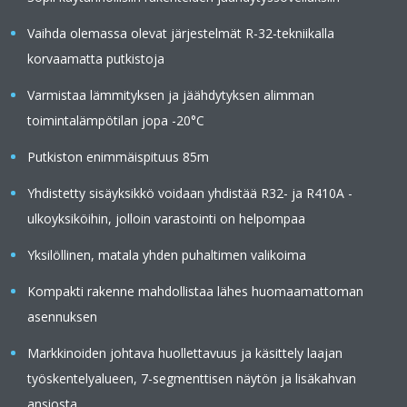
Vaihda olemassa olevat järjestelmät R-32-tekniikalla
korvaamatta putkistoja
Varmistaa lämmityksen ja jäähdytyksen alimman
toimintalämpötilan jopa -20°C
Putkiston enimmäispituus 85m
Yhdistetty sisäyksikkö voidaan yhdistää R32- ja R410A -
ulkoyksiköihin, jolloin varastointi on helpompaa
Yksilöllinen, matala yhden puhaltimen valikoima
Kompakti rakenne mahdollistaa lähes huomaamattoman
asennuksen
Markkinoiden johtava huollettavuus ja käsittely laajan
työskentelyalueen, 7-segmenttisen näytön ja lisäkahvan
ansiosta