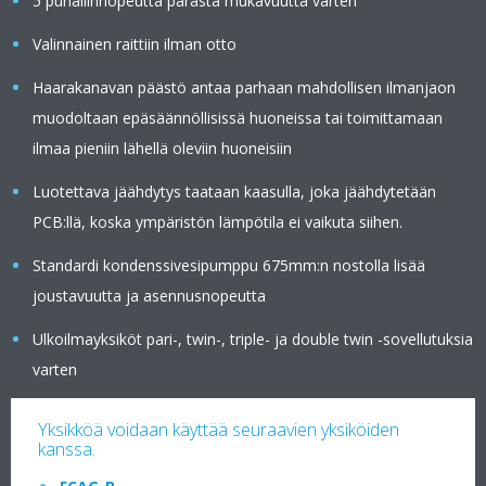
5 puhallinnopeutta parasta mukavuutta varten
Valinnainen raittiin ilman otto
Haarakanavan päästö antaa parhaan mahdollisen ilmanjaon
muodoltaan epäsäännöllisissä huoneissa tai toimittamaan
ilmaa pieniin lähellä oleviin huoneisiin
Luotettava jäähdytys taataan kaasulla, joka jäähdytetään
PCB:llä, koska ympäristön lämpötila ei vaikuta siihen.
Standardi kondenssivesipumppu 675mm:n nostolla lisää
joustavuutta ja asennusnopeutta
Ulkoilmayksiköt pari-, twin-, triple- ja double twin -sovellutuksia
varten
Yksikköä voidaan käyttää seuraavien yksiköiden
kanssa.