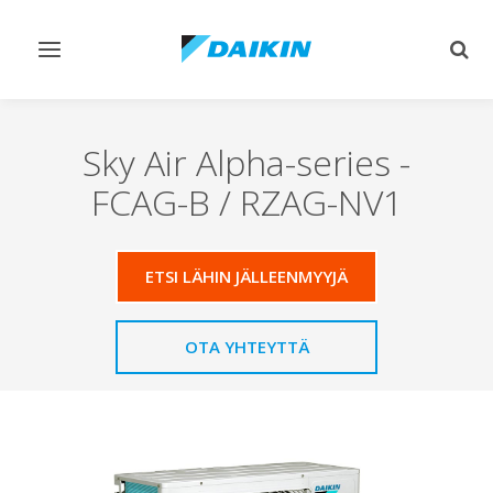
Vaihda
Vaih
navigointi
haku
Sky Air Alpha-series
-
FCAG-B / RZAG-NV1
ETSI LÄHIN JÄLLEENMYYJÄ
OTA YHTEYTTÄ