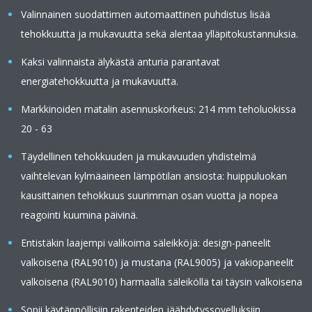
Valinnainen suodattimen automaattinen puhdistus lisää
tehokkuutta ja mukavuutta sekä alentaa ylläpitokustannuksia.
Kaksi valinnaista älykästä anturia parantavat
energiatehokkuutta ja mukavuutta.
Markkinoiden matalin asennuskorkeus: 214 mm teholuokissa
20 - 63
Täydellinen tehokkuuden ja mukavuuden yhdistelmä
vaihtelevan kylmäaineen lämpötilan ansiosta: huippuluokan
kausittainen tehokkuus suurimman osan vuotta ja nopea
reagointi kuumina päivinä.
Entistäkin laajempi valikoima säleikköjä: design-paneelit
valkoisena (RAL9010) ja mustana (RAL9005) ja vakiopaneelit
valkoisena (RAL9010) harmaalla säleiköllä tai täysin valkoisena
Sopii käytännöllisiin rakenteiden jäähdytyssovelluksiin