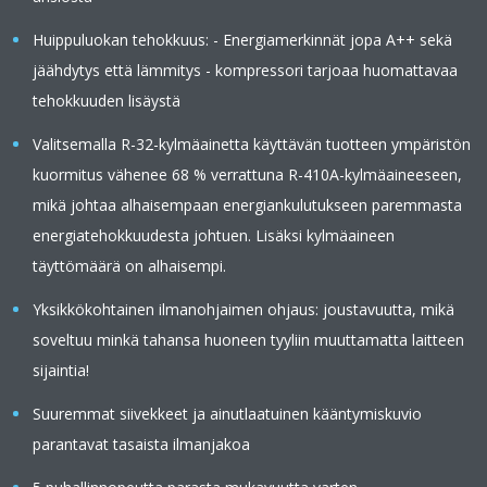
Huippuluokan tehokkuus: - Energiamerkinnät jopa A++ sekä
jäähdytys että lämmitys - kompressori tarjoaa huomattavaa
tehokkuuden lisäystä
Valitsemalla R-32-kylmäainetta käyttävän tuotteen ympäristön
kuormitus vähenee 68 % verrattuna R-410A-kylmäaineeseen,
mikä johtaa alhaisempaan energiankulutukseen paremmasta
energiatehokkuudesta johtuen. Lisäksi kylmäaineen
täyttömäärä on alhaisempi.
Yksikkökohtainen ilmanohjaimen ohjaus: joustavuutta, mikä
soveltuu minkä tahansa huoneen tyyliin muuttamatta laitteen
sijaintia!
Suuremmat siivekkeet ja ainutlaatuinen kääntymiskuvio
parantavat tasaista ilmanjakoa