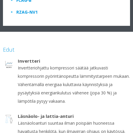
FCAG-B
RZAG-NV1
Edut
Invertteri
Invertteriohjattu kompressori säätää jatkuvasti
kompressorin pyörintänopeutta lämmitystarpeen mukaan.
Vähentämällä energiaa kuluttavia käynnistyksiä ja
pysäytyksiä energiankulutus vähenee (jopa 30 %) ja
lämpötila pysyy vakaana.
Läsnäolo- ja lattia-anturi
Läsnäoloanturi suuntaa ilman poispäin huoneessa
havaitusta henkilötä, kun ilmavirran ohjaus on käytössä.