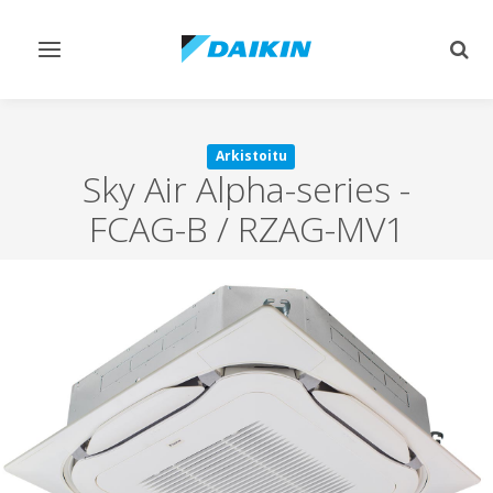
Vaihda
Vaih
navigointi
haku
Arkistoitu
Sky Air Alpha-series
-
FCAG-B / RZAG-MV1