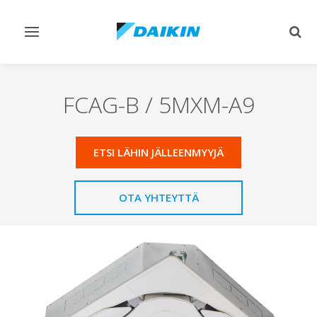
Vaihda
Vaih
navigointi
haku
FCAG-B / 5MXM-A9
ETSI LÄHIN JÄLLEENMYYJÄ
OTA YHTEYTTÄ