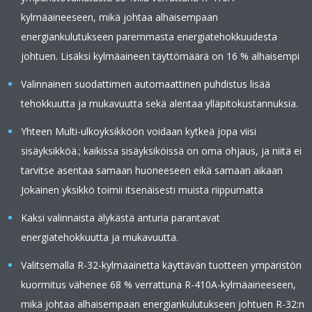
kylmäaineeseen, mikä johtaa alhaisempaan
energiankulutukseen paremmasta energiatehokkuudesta
johtuen. Lisäksi kylmäaineen täyttömäärä on 16 % alhaisempi
Valinnainen suodattimen automaattinen puhdistus lisää
tehokkuutta ja mukavuutta sekä alentaa ylläpitokustannuksia.
Yhteen Multi-ulkoyksikköön voidaan kytkeä jopa viisi
sisäyksikköä.; kaikissa sisäyksiköissä on oma ohjaus, ja niitä ei
tarvitse asentaa samaan huoneeseen eikä samaan aikaan
Jokainen yksikkö toimii itsenäisesti muista riippumatta
Kaksi valinnaista älykästä anturia parantavat
energiatehokkuutta ja mukavuutta.
Valitsemalla R-32-kylmäainetta käyttävän tuotteen ympäristön
kuormitus vähenee 68 % verrattuna R-410A-kylmäaineeseen,
mikä johtaa alhaisempaan energiankulutukseen johtuen R-32:n