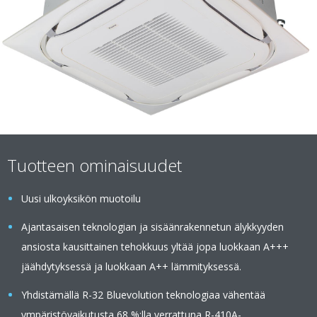
Tuotteen ominaisuudet
Uusi ulkoyksikön muotoilu
Ajantasaisen teknologian ja sisäänrakennetun älykkyyden
ansiosta kausittainen tehokkuus yltää jopa luokkaan A+++
jäähdytyksessä ja luokkaan A++ lämmityksessä.
Yhdistämällä R-32 Bluevolution teknologiaa vähentää
ympäristövaikutusta 68 %:lla verrattuna R-410A-