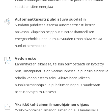
säästäen siten energiaa
Automaattisesti puhdistuva suodatin
Suodatin puhdistaa itsensä automaattisesti kerran
päivässä. Ylläpidon helppous tuottaa ihanteellisen
energiatehokkuuden ja mukavuuden ilman aikaa vieviä
huoltotoimenpiteitä.
Vedon esto
Lämmityksen alkaessa, tai kun termostaatti on kytketty
pois, ilmanpuhallus on vaakasuorassa ja puhallin alhaisella
teholla vedon estämiseksi. Alkuvaiheen jälkeen
puhallusilmanohjain ja puhaltimen nopeus säädetään
asetusarvojen mukaisesti.
Yksikkökohtainen ilmanohjaimen ohjaus
Yksikkökohtainen ilmanohjaimen ohjaus langallisella