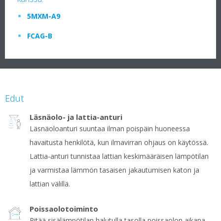
5MXM-A9
FCAG-B
Edut
Läsnäolo- ja lattia-anturi
Läsnäoloanturi suuntaa ilman poispäin huoneessa
havaitusta henkilötä, kun ilmavirran ohjaus on käytössä.
Lattia-anturi tunnistaa lattian keskimääräisen lämpötilan
ja varmistaa lämmön tasaisen jakautumisen katon ja
lattian välillä.
Poissaolotoiminto
Pitää sisälämpötilan halutulla tasolla poissaolon aikana