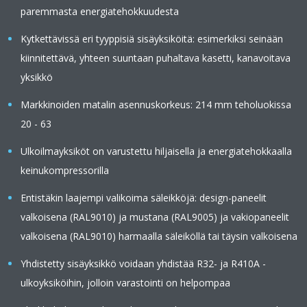
paremmasta energiatehokkuudesta
Kytkettävissä eri tyyppisiä sisäyksiköitä: esimerkiksi seinään
kiinnitettävä, yhteen suuntaan puhaltava kasetti, kanavoitava
yksikkö
Markkinoiden matalin asennuskorkeus: 214 mm teholuokissa
20 - 63
Ulkoilmayksiköt on varustettu hiljaisella ja energiatehokkaalla
keinukompressorilla
Entistäkin laajempi valikoima säleikköjä: design-paneelit
valkoisena (RAL9010) ja mustana (RAL9005) ja vakiopaneelit
valkoisena (RAL9010) harmaalla säleiköllä tai täysin valkoisena
Yhdistetty sisäyksikkö voidaan yhdistää R32- ja R410A -
ulkoyksiköihin, jolloin varastointi on helpompaa