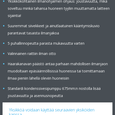
Yksikkökohtainen ilmanohjaimen ohjaus: joustavuutta, mikä
soveltuu minkä tahansa huoneen tyyliin muuttamatta laitteen
sijaintia!
Suuremmat siivekkeet ja ainutlaatuinen kääntymiskuvio
parantavat tasaista ilmanjakoa
5 puhallinnopeutta parasta mukavuutta varten
Valinnainen raittiin ilman otto
Haarakanavan päästö antaa parhaan mahdollisen ilmanjaon
muodoltaan epäsäännöllisissä huoneissa tai toimittamaan
ilmaa pieniin lähellä oleviin huoneisiin
Standardi kondenssivesipumppu 675mm:n nostolla lisää
joustavuutta ja asennusnopeutta
Yksikköä voidaan käyttää seuraavien yksiköiden
kanssa.