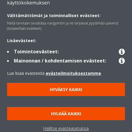
käyttökokemuksen
Daikinista
Välttämättömät ja toiminnalliset evästeet:
Näitä tarvitaan sivustossa navigointiin ja ne tarjoavat pyytämäsi palvelut
Ratkaisut
(tarpeelliset evästeet).
Lisäevästeet:
Yhteystiedot
Toimintoevästeet:
Mainonnan / kohdentamisen evästeet:
Lämpöpumput
Lue lisää evästeistä
evästeilmoituksestamme
.
HYVÄKSY KAIKKI
Copyright © Daikin
Lainmukainen ilmoitus
Evästeilmoitus
Tietosuojakäytäntö
HYLKÄÄ KAIKKI
Konsernin etiikka
Data Act
Hallitse evästeasetuksia