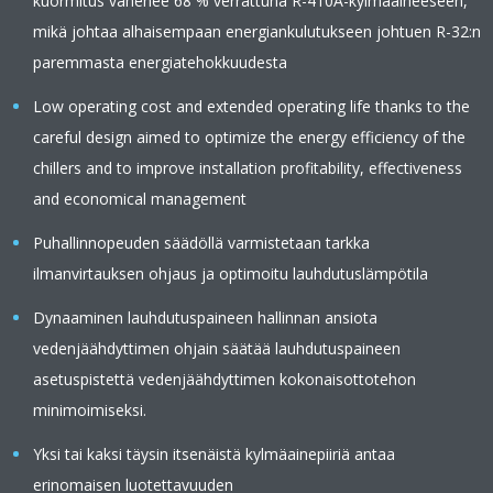
kuormitus vähenee 68 % verrattuna R-410A-kylmäaineeseen,
mikä johtaa alhaisempaan energiankulutukseen johtuen R-32:n
paremmasta energiatehokkuudesta
Low operating cost and extended operating life thanks to the
careful design aimed to optimize the energy efficiency of the
chillers and to improve installation profitability, effectiveness
and economical management
Puhallinnopeuden säädöllä varmistetaan tarkka
ilmanvirtauksen ohjaus ja optimoitu lauhdutuslämpötila
Dynaaminen lauhdutuspaineen hallinnan ansiota
vedenjäähdyttimen ohjain säätää lauhdutuspaineen
asetuspistettä vedenjäähdyttimen kokonaisottotehon
minimoimiseksi.
Yksi tai kaksi täysin itsenäistä kylmäainepiiriä antaa
erinomaisen luotettavuuden