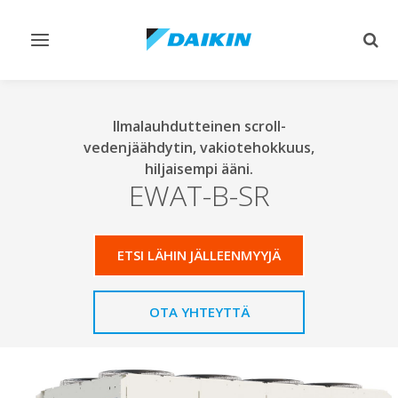
Vaihda
Vaih
navigointi
haku
Ilmalauhdutteinen scroll-
vedenjäähdytin, vakiotehokkuus,
hiljaisempi ääni.
EWAT-B-SR
ETSI LÄHIN JÄLLEENMYYJÄ
OTA YHTEYTTÄ