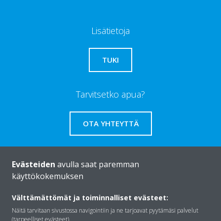
Lisätietoja
TUKI
Tarvitsetko apua?
OTA YHTEYTTÄ
Evästeiden
avulla saat paremman
käyttökokemuksen
Daikinista
Välttämättömät ja toiminnalliset evästeet:
Näitä tarvitaan sivustossa navigointiin ja ne tarjoavat pyytämäsi palvelut
Ratkaisut
(tarpeelliset evästeet).