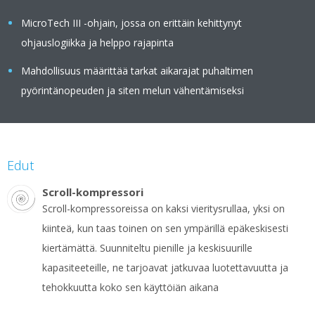
MicroTech III -ohjain, jossa on erittäin kehittynyt
ohjauslogiikka ja helppo rajapinta
Mahdollisuus määrittää tarkat aikarajat puhaltimen
pyörintänopeuden ja siten melun vähentämiseksi
Edut
Scroll-kompressori
Scroll-kompressoreissa on kaksi vieritysrullaa, yksi on
kiinteä, kun taas toinen on sen ympärillä epäkeskisesti
kiertämättä. Suunniteltu pienille ja keskisuurille
kapasiteeteille, ne tarjoavat jatkuvaa luotettavuutta ja
tehokkuutta koko sen käyttöiän aikana