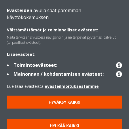
Evästeiden
avulla saat paremman
käyttökokemuksen
Daikinista
Välttämättömät ja toiminnalliset evästeet:
Näitä tarvitaan sivustossa navigointiin ja ne tarjoavat pyytämäsi palvelut
Ratkaisut
(tarpeelliset evästeet).
Lisäevästeet:
Yhteystiedot
Toimintoevästeet:
Mainonnan / kohdentamisen evästeet:
Lämpöpumput
Lue lisää evästeistä
evästeilmoituksestamme
.
HYVÄKSY KAIKKI
Copyright © Daikin
Lainmukainen ilmoitus
Evästeilmoitus
Tietosuojakäytäntö
HYLKÄÄ KAIKKI
Konsernin etiikka
Data Act