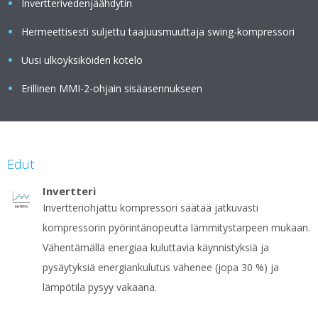
Invertterivedenjäähdytin
Hermeettisesti suljettu taajuusmuuttaja swing-kompressori
Uusi ulkoyksiköiden kotelo
Erillinen MMI-2-ohjain sisäasennukseen
Edut
Invertteri
Invertteriohjattu kompressori säätää jatkuvasti
kompressorin pyörintänopeutta lämmitystarpeen mukaan.
Vähentämällä energiaa kuluttavia käynnistyksiä ja
pysäytyksiä energiankulutus vähenee (jopa 30 %) ja
lämpötila pysyy vakaana.