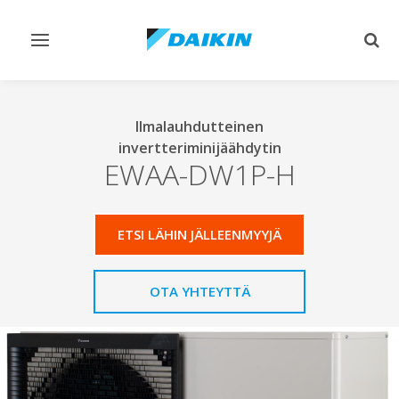
Vaihda
Vaih
navigointi
haku
Ilmalauhdutteinen
invertteriminijäähdytin
EWAA-DW1P-H
ETSI LÄHIN JÄLLEENMYYJÄ
OTA YHTEYTTÄ