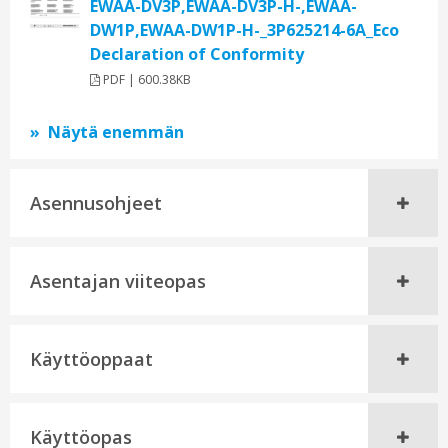
EWAA-DV3P,EWAA-DV3P-H-,EWAA-
DW1P,EWAA-DW1P-H-_3P625214-6A_Eco
Declaration of Conformity
PDF | 600.38KB
Näytä enemmän
Asennusohjeet
Asentajan viiteopas
Käyttöoppaat
Käyttöopas