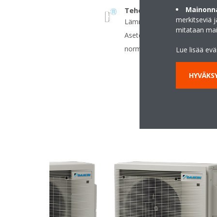
Mainonna
Teholämmitys
merkitseviä 
Lämmittää kodin nopeasti, kun
mitataan ma
Asetettu lämpötila saavutet
normaalilla ilmastointilaitteell
Lue lisää ev
HYVÄKSY