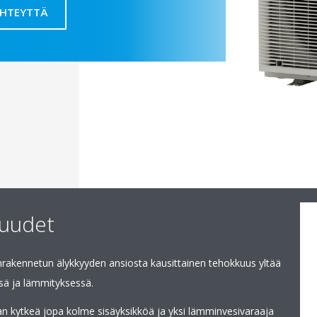
YHTEYTTÄ
suudet
nrakennetun älykkyyden ansiosta kausittainen tehokkuus yltää
sä ja lämmityksessä.
n kytkeä jopa kolme sisäyksikköä ja yksi lämminvesivaraaja