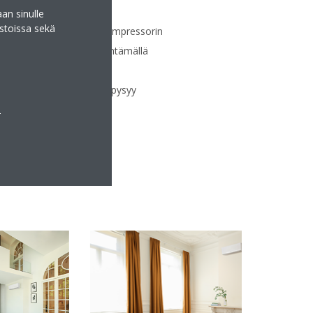
an sinulle
stoissa sekä
ssori säätää jatkuvasti kompressorin
ystarpeen mukaan. Vähentämällä
istyksiä ja pysäytyksiä
(jopa 30 %) ja lämpötila pysyy
a