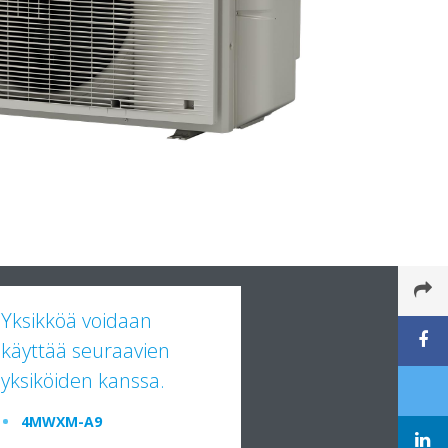
Yksikköä voidaan
käyttää seuraavien
yksiköiden kanssa.
4MWXM-A9