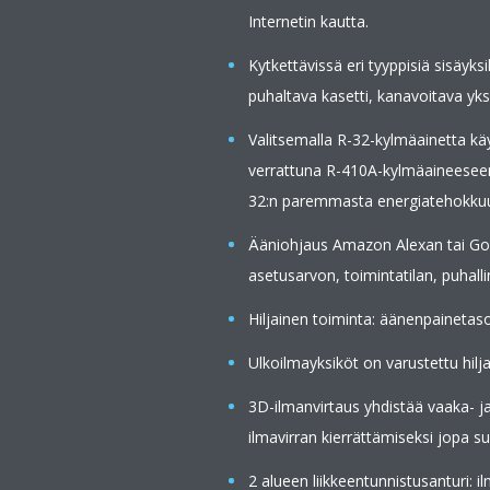
Internetin kautta.
Kytkettävissä eri tyyppisiä sisäyks
puhaltava kasetti, kanavoitava yks
Valitsemalla R-32-kylmäainetta k
verrattuna R-410A-kylmäaineesee
32:n paremmasta energiatehokku
Ääniohjaus Amazon Alexan tai Goo
asetusarvon, toimintatilan, puhal
Hiljainen toiminta: äänenpainetas
Ulkoilmayksiköt on varustettu hilj
3D-ilmanvirtaus yhdistää vaaka- 
ilmavirran kierrättämiseksi jopa suu
2 alueen liikkeentunnistusanturi: il