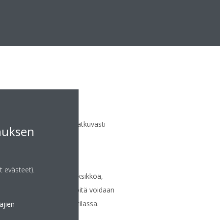
 poisto- ja
tin
n siitepölyä, ja tuottaa jatkuvasti
muksen
t evästeet).
daan kytkeä jopa 5 sisäyksikköä,
ehoisia. Kaikkia sisäyksiköitä voidaan
 lämmitys- tai jäähdytystilassa.
äjien