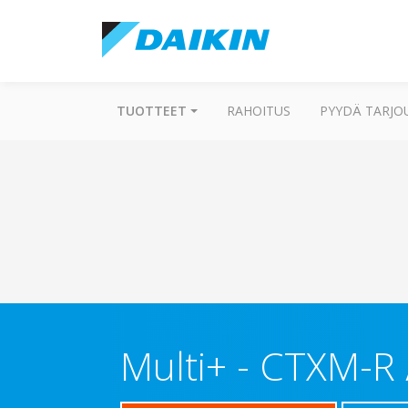
TUOTTEET
RAHOITUS
PYYDÄ TARJO
Multi+
-
CTXM-R 