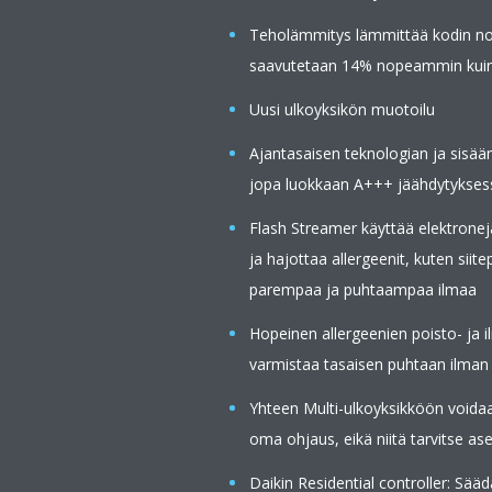
Teholämmitys lämmittää kodin nope
saavutetaan 14% nopeammin kuin nor
Uusi ulkoyksikön muotoilu
Ajantasaisen teknologian ja sisää
jopa luokkaan A+++ jäähdytykses
Flash Streamer käyttää elektroneja
ja hajottaa allergeenit, kuten siit
parempaa ja puhtaampaa ilmaa
Hopeinen allergeenien poisto- ja i
varmistaa tasaisen puhtaan ilman
Yhteen Multi-ulkoyksikköön voidaa
oma ohjaus, eikä niitä tarvitse 
Daikin Residential controller: Sää