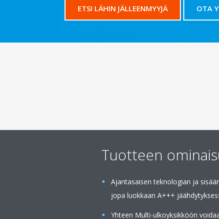
ETSI LÄHIN JÄLLEENMYYJÄ
OTA 
Tuotteen ominai
Ajantasaisen teknologian ja sisää
jopa luokkaan A+++ jäähdytykses
Yhteen Multi-ulkoyksikköön voidaa