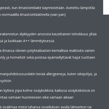
asti, kun ilmastointilaite käynnistetään. Asetettu lämpötila
maalilla ilmastointilaitteella (vain pari)
nrakennetun älykkyyden ansiosta kausittainen tehokkuus yltää
sä ja luokkaan A++ lämmityksessä.
 ilmassa olevien pölyhiukkasten kemiallisia reaktioita varten
epöly ja homeitiöt sekä poistaa epämiellyttävät hajut tuottaen
lmanpuhdistussuodatin kerää allergeeneja, kuten siitepölyä, ja
 syötön
n kytkeä jopa kolme sisäyksikköä; kaikissa sisäyksiköissä on
asentaa samaan huoneeseen eikä samaan aikaan
dä sisäilmaa mistä tahansa sovelluksen avulla lähiverkon tai