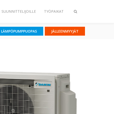
SUUNNITTELIJOILLE
TYÖPAIKAT
Vaihda
haku
LÄMPÖPUMPPUOPAS
JÄLLEENMYYJÄT