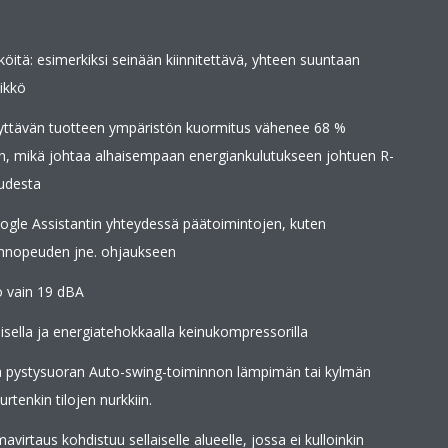
iköitä: esimerkiksi seinään kiinnitettävä, yhteen suuntaan
ikkö
äyttävän tuotteen ympäristön kuormitus vähenee 68 %
n, mikä johtaa alhaisempaan energiankulutukseen johtuen R-
udesta
gle Assistantin yhteydessä päätoimintojen, kuten
linnopeuden jne. ohjaukseen
o vain 19 dBA
aisella ja energiatehokkaalla keinukompressorilla
ja pystysuoran Auto-swing-toiminnon lämpimän tai kylmän
rtenkin tilojen nurkkiin.
mavirtaus kohdistuu sellaiselle alueelle, jossa ei kulloinkin