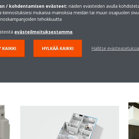
n / kohdentamisen evästeet:
näiden evästeiden avulla kohdisteta
Invertteri
ja kiinnostuksiesi mukaisia mainoksia meidän tai muun osapuolen sivu
 ilmastointilaite käynnistetään.
Invertteriohjattu kompre
inoskampanjoiden tehokkuutta
aan 14 % nopeammin kuin
pyörintänopeutta lämmit
a (vain pari)
energiaa kuluttavia käynn
ästeistä
evästeilmoituksestamme
.
energiankulutus vähenee 
 KAIKKI
HYLKÄÄ KAIKKI
Hallitse evästeasetuksi
vakaana.
NÄYTÄ ENEMMÄN