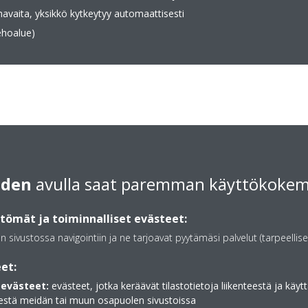
 havaita, yksikkö kytkeytyy automaattisesti
ehoalue)
inen)
Hopeinen allergeenien
ilmanpuhdistussuoda
ain älypuhelimen tai
Poistaa allergeeneja, kute
iden
avulla saat paremman käyttökoke
puhdasta ilmaa
ömät ja toiminnalliset evästeet:
Multi-järjestelmä
an sivustossa navigointiin ja ne tarjoavat pyytämäsi palvelut (tarpeellise
n hiljainen, että melkein unohdat
Yhteen ulkoyksikköön voi
et:
vaikka nämä olisivat eri t
käyttää yksittäin samassa
evästeet:
evästeet, jotka keräävät tilastotietoja liikenteestä ja käytt
estä meidän tai muun osapuolen sivustoissa