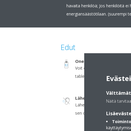
havaita henkilöä; Jos henkilöitä ei
energiansäästötilaan. (suurempi t
Edut
Onecta-sovellus (valinna
Voit ohjata sisäilmaa mistä v
tablettilaitteen avulla
Eväste
Välttämätt
Lähes äänetön
Näitä tarvita
Lähes äänetön: yksikkö on nii
sen olemassaolon.
Lisäeväste
Toiminto
käyttäytymis