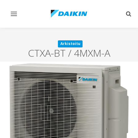
Vaihda
Vaih
navigointi
haku
Arkistoitu
CTXA-BT / 4MXM-A