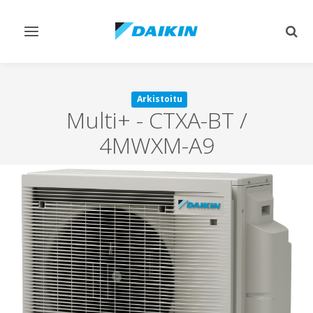
Vaihda
Vaih
navigointi
haku
Arkistoitu
Multi+
-
CTXA-BT /
4MWXM-A9