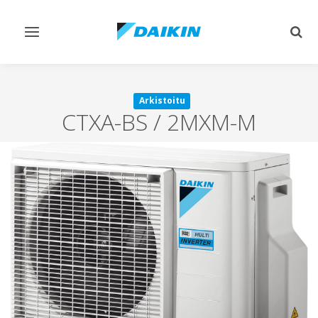
Vaihda
Vaih
navigointi
haku
Arkistoitu
CTXA-BS / 2MXM-M