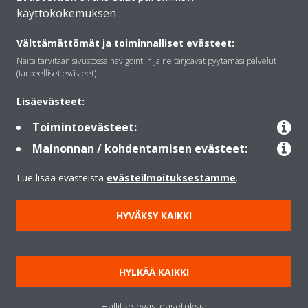
käyttökokemuksen
Daikinista
Välttämättömät ja toiminnalliset evästeet:
Näitä tarvitaan sivustossa navigointiin ja ne tarjoavat pyytämäsi palvelut
Ratkaisut
(tarpeelliset evästeet).
Lisäevästeet:
Yhteystiedot
Toimintoevästeet:
Mainonnan / kohdentamisen evästeet:
Lämpöpumput
Lue lisää evästeistä
evästeilmoituksestamme
.
HYVÄKSY KAIKKI
Copyright © Daikin
Lainmukainen ilmoitus
Evästeilmoitus
Tietosuojakäytäntö
HYLKÄÄ KAIKKI
Konsernin etiikka
Data Act
Hallitse evästeasetuksia