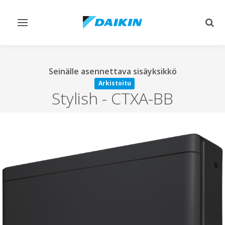
Vaihda
Vaih
navigointi
haku
Seinälle asennettava sisäyksikkö
Arkistoitu
Stylish
-
CTXA-BB