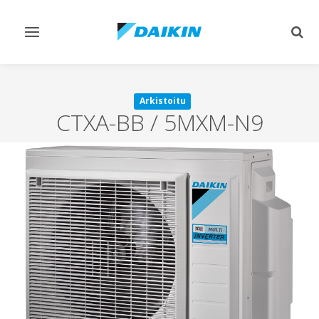
Vaihda
Vaih
navigointi
haku
Arkistoitu
CTXA-BB / 5MXM-N9