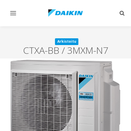
Vaihda
Vaih
navigointi
haku
Arkistoitu
CTXA-BB / 3MXM-N7