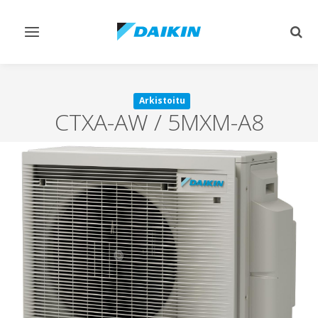
Vaihda
Vaih
navigointi
haku
Arkistoitu
CTXA-AW / 5MXM-A8