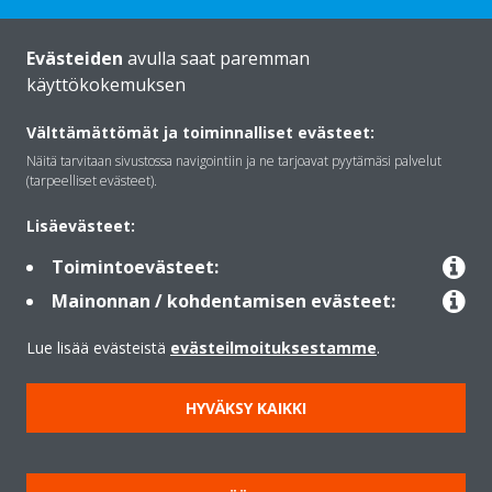
Evästeiden
avulla saat paremman
käyttökokemuksen
Daikinista
Välttämättömät ja toiminnalliset evästeet:
Näitä tarvitaan sivustossa navigointiin ja ne tarjoavat pyytämäsi palvelut
Ratkaisut
(tarpeelliset evästeet).
Lisäevästeet:
Yhteystiedot
Toimintoevästeet:
Mainonnan / kohdentamisen evästeet:
Lämpöpumput
Lue lisää evästeistä
evästeilmoituksestamme
.
HYVÄKSY KAIKKI
Copyright © Daikin
Lainmukainen ilmoitus
Evästeilmoitus
Tietosuojakäytäntö