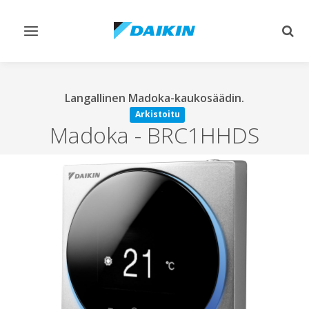
Vaihda
Vaih
navigointi
haku
Langallinen Madoka-kaukosäädin.
Arkistoitu
Madoka
-
BRC1HHDS