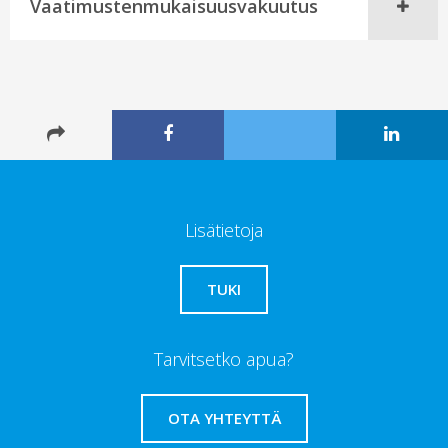
Vaatimustenmukaisuusvakuutus
Lisätietoja
TUKI
Tarvitsetko apua?
OTA YHTEYTTÄ